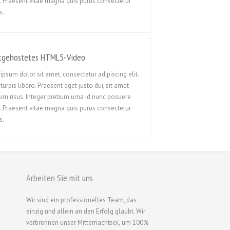
. Praesent vitae magna quis purus consectetur
Русский
s.
Svenska
ไทย
tgehostetes HTML5-Video
简体中文
ipsum dolor sit amet, consectetur adipiscing elit.
香港中文
turpis libero. Praesent eget justo dui, sit amet
繁體中文
sim risus. Integer pretium urna id nunc posuere
. Praesent vitae magna quis purus consectetur
s.
Arbeiten Sie mit uns
Wir sind ein professionelles Team, das
einzig und allein an den Erfolg glaubt. Wir
verbrennen unser Mitternachtsöl, um 100%