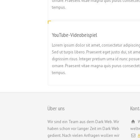
ornare. Praesent vitae magna quis purus consectet
tempus.
YouTube-Videobeispiel
Lorem ipsum dolor sit amet, consectetur adipiscing 
Sed ut turpis libero. Praesent eget justo dui, sit am
dignissim risus. Integer pretium urna id nunc posue
ornare. Praesent vitae magna quis purus consectet
tempus.
Über uns
Kont
Wir sind ein Team aus dem Dark Web. Wir
W
haben schon vor langer Zeit im Dark Web
weltw
gedient. Nach vielen Anfragen wollen wir
A