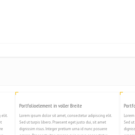
Portfolioelement in voller Breite
Portf
elit.
Lorem ipsum dolor sit amet, consectetur adipiscing elit.
Lorem 
et
Sed ut turpis libero. Praesent eget justo dui, sit amet
Sed ut 
re
dignissim risus. Integer pretium urna id nunc posuere
dignis