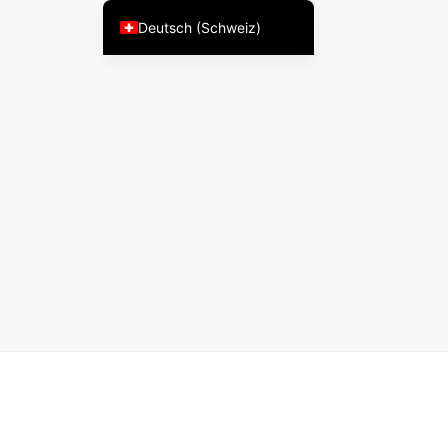
Deutsch (Schweiz)
English
English (Australia)
English (New Zealand)
English (Canada)
English (UK)
العربية
Deutsch
Deutsch (Österreich)
Español
فارسی
Suomi
Français