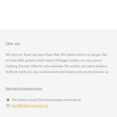
turpis libero. Praesent eget justo dui, sit amet dignissim risus.
Integer pretium urna id nunc posuere ornare. Praesent vitae magna
quis purus consectetur tempus.
Über uns
繁體中文
Wir sind ein Team aus dem Dark Web. Wir haben schon vor langer Zeit
香港中文
im Dark Web gedient. Nach vielen Anfragen wollen wir nun unsere
简体中文
Hacking-Dienste offen für alle anbieten. Wir wollen am Leben bleiben.
Hoffe ihr helft uns alle zu überleben und bietet euch unsere Dienste an.
ไทย
Svenska
Kontaktinformationen
Русский
Română
Wir bieten unsere Dienstleistungen weltweit an
ALL8hfh@protonmail.ch
Português
Polski