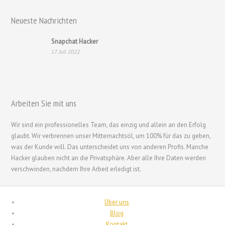
Nederlands (België)
Neueste Nachrichten
Nederlands
Snapchat Hacker
Bahasa Melayu
17. Juli 2022
한국어
日本語
Italiano
Arbeiten Sie mit uns
Magyar
Wir sind ein professionelles Team, das einzig und allein an den Erfolg
Hrvatski
glaubt. Wir verbrennen unser Mitternachtsöl, um 100% für das zu geben,
עִבְרִית
was der Kunde will. Das unterscheidet uns von anderen Profis. Manche
Hacker glauben nicht an die Privatsphäre. Aber alle Ihre Daten werden
Français de Belgique
verschwinden, nachdem Ihre Arbeit erledigt ist.
Français du Canada
Français
Über uns
Suomi
Blog
Kontakt