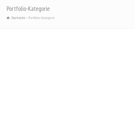
Portfolio-Kategorie
Startseite
Portfolio-Kategorie
Vimeo-Videobeispiel
Lorem ipsum dolor sit amet, consectetur adipiscing elit. Sed ut
turpis libero. Praesent eget justo dui, sit amet dignissim risus.
Integer pretium urna id nunc posuere ornare. Praesent vitae magna
quis purus consectetur tempus.