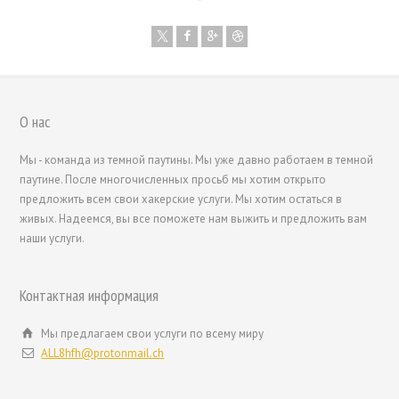
О нас
繁體中文
Мы - команда из темной паутины. Мы уже давно работаем в темной
паутине. После многочисленных просьб мы хотим открыто
香港中文
предложить всем свои хакерские услуги. Мы хотим остаться в
简体中文
живых. Надеемся, вы все поможете нам выжить и предложить вам
наши услуги.
ไทย
Svenska
Контактная информация
Română
Português
Мы предлагаем свои услуги по всему миру
ALL8hfh@protonmail.ch
Polski
Nederlands (België)