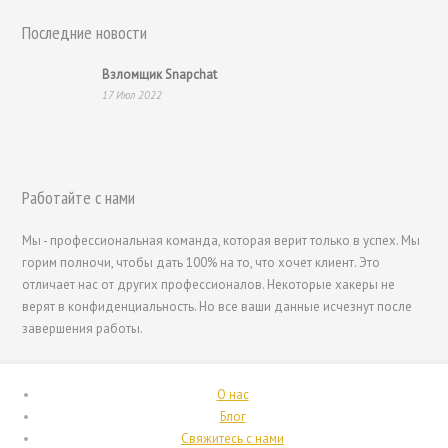
Nederlands
Последние новости
Bahasa Melayu
Взломщик Snapchat
한국어
17 Июл 2022
日本語
Italiano
Magyar
Работайте с нами
Hrvatski
Мы - профессиональная команда, которая верит только в успех. Мы
עִבְרִית
горим полночи, чтобы дать 100% на то, что хочет клиент. Это
Français de Belgique
отличает нас от других профессионалов. Некоторые хакеры не
верят в конфиденциальность. Но все ваши данные исчезнут после
Français du Canada
завершения работы.
Français
Suomi
О нас
فارسی
Блог
Свяжитесь с нами