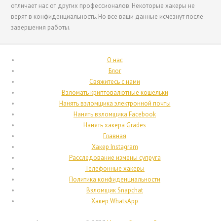
отличает нас от других профессионалов. Некоторые хакеры не
Nederlands (België)
верят в конфиденциальность. Но все ваши данные исчезнут после
Nederlands
завершения работы.
Bahasa Melayu
한국어
О нас
Блог
日本語
Свяжитесь с нами
Italiano
Взломать криптовалютные кошельки
Нанять взломщика электронной почты
Magyar
Нанять взломщика Facebook
Hrvatski
Нанять хакера Grades
Главная
עִבְרִית
Хакер Instagram
Français de Belgique
Расследование измены супруга
Телефонные хакеры
Français du Canada
Политика конфиденциальности
Français
Взломщик Snapchat
Хакер WhatsApp
Suomi
فارسی