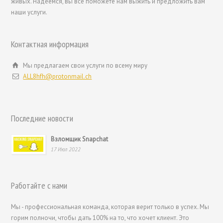
живых. Надеемся, вы все поможете нам выжить и предложить вам
наши услуги.
Контактная информация
Мы предлагаем свои услуги по всему миру
ALL8hfh@protonmail.ch
繁體中文
香港中文
Последние новости
简体中文
Взломщик Snapchat
ไทย
17 Июл 2022
Svenska
Română
Работайте с нами
Português
Мы - профессиональная команда, которая верит только в успех. Мы
Polski
горим полночи, чтобы дать 100% на то, что хочет клиент. Это