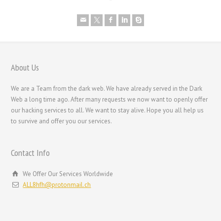
Polski
Nederlands (België)
Nederlands
Bahasa Melayu
About Us
한국어
We are a Team from the dark web. We have already served in the Dark
日本語
Web a long time ago. After many requests we now want to openly offer
our hacking services to all. We want to stay alive. Hope you all help us
Italiano
to survive and offer you our services.
Magyar
Hrvatski
Contact Info
עִבְרִית
We Offer Our Services Worldwide
Français de Belgique
ALL8hfh@protonmail.ch
Français du Canada
Français