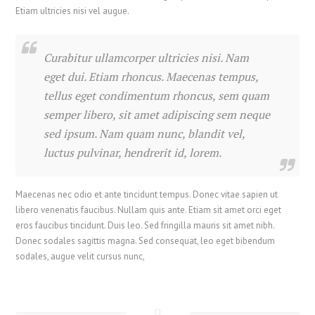
Etiam ultricies nisi vel augue.
Curabitur ullamcorper ultricies nisi. Nam
eget dui. Etiam rhoncus. Maecenas tempus,
tellus eget condimentum rhoncus, sem quam
semper libero, sit amet adipiscing sem neque
sed ipsum. Nam quam nunc, blandit vel,
luctus pulvinar, hendrerit id, lorem.
繁體中文
Maecenas nec odio et ante tincidunt tempus. Donec vitae sapien ut
香港中文
libero venenatis faucibus. Nullam quis ante. Etiam sit amet orci eget
简体中文
eros faucibus tincidunt. Duis leo. Sed fringilla mauris sit amet nibh.
Donec sodales sagittis magna. Sed consequat, leo eget bibendum
Svenska
sodales, augue velit cursus nunc,
Русский
Română
Português