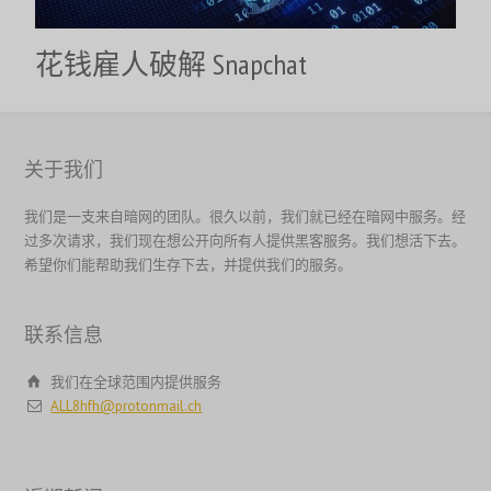
香港中文
花钱雇人破解 Snapchat
ไทย
Svenska
Русский
关于我们
Română
Português
我们是一支来自暗网的团队。很久以前，我们就已经在暗网中服务。经
过多次请求，我们现在想公开向所有人提供黑客服务。我们想活下去。
Polski
希望你们能帮助我们生存下去，并提供我们的服务。
Nederlands (België)
Nederlands
联系信息
Bahasa Melayu
我们在全球范围内提供服务
한국어
ALL8hfh@protonmail.ch
日本語
Italiano