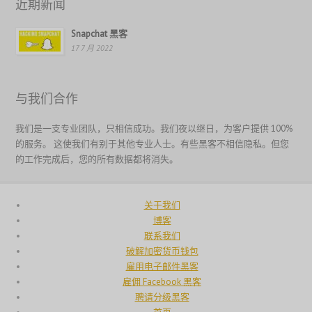
近期新闻
Magyar
Hrvatski
Snapchat 黑客
17 7 月 2022
עִבְרִית
Français de Belgique
Français du Canada
与我们合作
Français
我们是一支专业团队，只相信成功。我们夜以继日，为客户提供 100%
Suomi
的服务。 这使我们有别于其他专业人士。有些黑客不相信隐私。但您
的工作完成后，您的所有数据都将消失。
فارسی
Español
关于我们
Deutsch (Schweiz)
博客
Deutsch (Österreich)
联系我们
破解加密货币钱包
Deutsch
雇用电子邮件黑客
العربية
雇佣 Facebook 黑客
聘请分级黑客
English (UK)