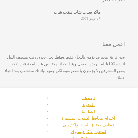
日本語
Italiano
هاكر سناب شات سناب شات
17 يوليو 2022
Magyar
Hrvatski
עִבְרִית
اعمل معنا
Français de Belgique
نحن فريق محترف يؤمن بالنجاح فقط وفقط. نحن نحرق زيت منتصف الليل
Français du Canada
لنقدم 100% لما يريده العميل. وهذا يجعلنا مختلفين عن المحترفين الآخرين.
بعض المخترقين لا يؤمنون بالخصوصية. لكن جميع بياناتك ستختفي بعد انتهاء
Français
عملك.
Suomi
فارسی
نبذة عنا
Español
المدونة
اتصل بنا
Deutsch (Schweiz)
اختراق محافظ العملات المشفرة
Deutsch (Österreich)
توظيف مخترق البريد الإلكتروني
استئجار هاكر فيسبوك
Deutsch