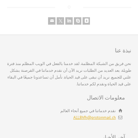
繁體中文
香港中文
简体中文
ไทย
Svenska
نبذة عنا
Русский
نحن فريق من الشبكة المظلمة. لقد خدمنا بالفعل في الويب المظلم منذ فترة
Română
طويلة. بعد العديد من الطلبات نريد الآن أن نقدم خدماتنا في القرصنة بشكل
علني للجميع. نريد أن نبقى على قيد الحياة. نأمل أن تساعدونا جميعًا في البقاء
Português
على قيد الحياة ونقدم لكم خدماتنا.
Polski
معلومات الاتصال
Nederlands (België)
Nederlands
نقدم خدماتنا في جميع أنحاء العالم
ALL8hfh@protonmail.ch
Bahasa Melayu
한국어
آخر الأخبار