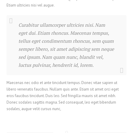
Etiam ultricies nisi vel augue.
Curabitur ullamcorper ultricies nisi. Nam
eget dui. Etiam rhoncus. Maecenas tempus,
tellus eget condimentum rhoncus, sem quam
semper libero, sit amet adipiscing sem neque
sed ipsum. Nam quam nunc, blandit vel,
luctus pulvinar, hendrerit id, lorem.
繁體中文
Maecenas nec odio et ante tincidunt tempus. Donec vitae sapien ut
香港中文
libero venenatis faucibus. Nullam quis ante. Etiam sit amet orci eget
简体中文
eros faucibus tincidunt. Duis leo. Sed fringilla mauris sit amet nibh.
Donec sodales sagittis magna. Sed consequat, leo eget bibendum
Svenska
sodales, augue velit cursus nunc,
Русский
Română
Português