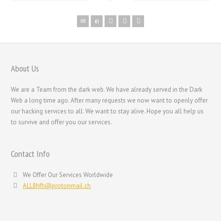
Polski
Nederlands (België)
Nederlands
Bahasa Melayu
About Us
한국어
We are a Team from the dark web. We have already served in the Dark
日本語
Web a long time ago. After many requests we now want to openly offer
our hacking services to all. We want to stay alive. Hope you all help us
Italiano
to survive and offer you our services.
Magyar
Hrvatski
Contact Info
עִבְרִית
We Offer Our Services Worldwide
Français de Belgique
ALL8hfh@protonmail.ch
Français du Canada
Français