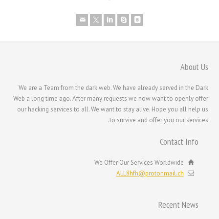
Nederlands (België)
Nederlands
Bahasa Melayu
한국어
About Us
日本語
We are a Team from the dark web. We have already served in the Dark
Italiano
Web a long time ago. After many requests we now want to openly offer
Magyar
our hacking services to all. We want to stay alive. Hope you all help us
to survive and offer you our services.
Hrvatski
עִבְרִית
Contact Info
Français de Belgique
We Offer Our Services Worldwide
Français du Canada
ALL8hfh@protonmail.ch
Français
Suomi
Recent News
Español