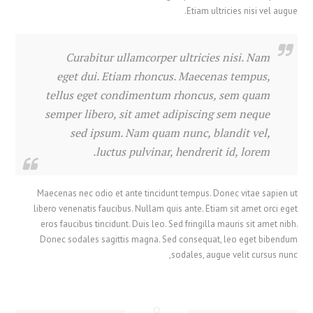
Etiam ultricies nisi vel augue.
Curabitur ullamcorper ultricies nisi. Nam
eget dui. Etiam rhoncus. Maecenas tempus,
tellus eget condimentum rhoncus, sem quam
semper libero, sit amet adipiscing sem neque
繁體中文
sed ipsum. Nam quam nunc, blandit vel,
香港中文
luctus pulvinar, hendrerit id, lorem.
简体中文
ไทย
Maecenas nec odio et ante tincidunt tempus. Donec vitae sapien ut
Svenska
libero venenatis faucibus. Nullam quis ante. Etiam sit amet orci eget
eros faucibus tincidunt. Duis leo. Sed fringilla mauris sit amet nibh.
Русский
Donec sodales sagittis magna. Sed consequat, leo eget bibendum
Română
sodales, augue velit cursus nunc,
Português
Polski