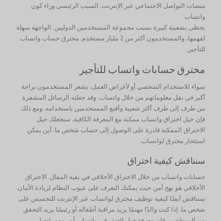
منصات التواصل الاجتماعي عبر الإنترنت. السبب الرئيسي وراء كون
واتساب
يحظى بشعبية كبيرة بسبب مجموعة المستخدمين الدوليين. الواجهة سهلة
لفهمها، والمستخدمون أكثر من 2 مليار مستخدم. مخترق حساب واتساب
للتأجير.
مخترق حسابات واتساب للتأجير
سواء للاستخدام الشخصي أو لأغراض العمل، يشعر المستخدمون براحة
أكبر في نقل معلوماتهم من خلال واتساب. وقد جعلته الرسائل المشفرة
من طرف إلى طرف أكثر شعبية وأقنع المستخدمين باستخدامه. ومع ذلك
فإن حيل اختراق واتساب ممكنة مع المعرفة الكافية. ستجعلك حيل
الاختراق الممكنة قادرة على الوصول إلى حساب شخص ما. أين يمكن
استئجار مخترق لواتساب.
سنناقش كيفية اختراق
حسابات واتساب من خلال الاختراق الأخلاقي في بقية المقال. الاختراق
الأخلاقي هو نهج آمن حيث يمكنك التعرف على عيوب النظام لزيادة الأمان.
سنناقش أيضًا كيفية توظيف مخترق لواتساب عبر الإنترنت للتجسس على
شخص ما. إذا كنت والدًا مهتمًا يريد مراقبة أطفاله أو رئيسًا يريد التحقق
من الموظفين، فإن معرفة حيل الغش في واتساب أمر مهم.
اتصل