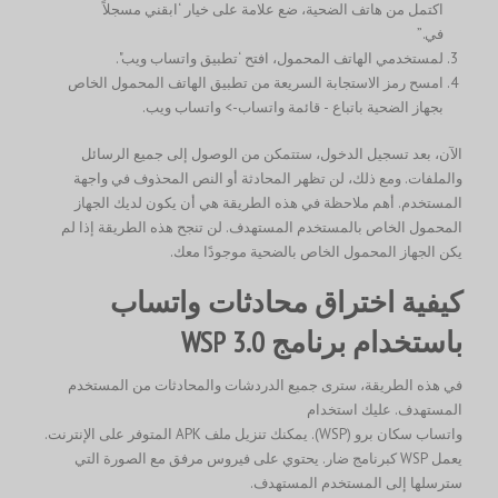
اكتمل من هاتف الضحية، ضع علامة على خيار ‘ابقني مسجلاً
في.”
لمستخدمي الهاتف المحمول، افتح ‘تطبيق واتساب ويب".
امسح رمز الاستجابة السريعة من تطبيق الهاتف المحمول الخاص
بجهاز الضحية باتباع - قائمة واتساب-> واتساب ويب.
الآن، بعد تسجيل الدخول، ستتمكن من الوصول إلى جميع الرسائل
والملفات. ومع ذلك، لن تظهر المحادثة أو النص المحذوف في واجهة
المستخدم. أهم ملاحظة في هذه الطريقة هي أن يكون لديك الجهاز
المحمول الخاص بالمستخدم المستهدف. لن تنجح هذه الطريقة إذا لم
يكن الجهاز المحمول الخاص بالضحية موجودًا معك.
كيفية اختراق محادثات واتساب
باستخدام برنامج WSP 3.0
في هذه الطريقة، سترى جميع الدردشات والمحادثات من المستخدم
المستهدف. عليك استخدام
واتساب سكان برو (WSP). يمكنك تنزيل ملف APK المتوفر على الإنترنت.
يعمل WSP كبرنامج ضار. يحتوي على فيروس مرفق مع الصورة التي
سترسلها إلى المستخدم المستهدف.