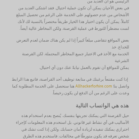
الرئيسي هو أن العديد من
في بعض الأحيان يمكن أن تكون عملية احتيال. فقد اشتكى العديد من
الأشخاص من عدم حصولهم على الخدمة على الرغم من تحصيل المبلغ
كاملاً. يمكن أن يكون اختيار هذا الخيار طريقاً مختصراً بالنسبة لك لأنك
لست مضطراً للتورط في عملية القرصنة. ولكن المخاطر عالية أيضاً.
بعض المواقع تتقاضى مبلغاً كبيراً إذا لم يكن هناك ضمان لعدم التعرض
للخداع. خذ
الخدمة مع الأخذ في الاعتبار جميع المخاطر المحتملة. لكن القرصنة
الشرعية
يمكن للمواقع أن تقوم بالعمل نيابةً عنك دون أي احتيال.
إذا كنت مقتنعاً برغبتك في متابعة توظيف أحد القراصنة، فاتبع هذا الرابط
واتصل بنا:
Allhackerforhire.com
هنا ستحصل على الخدمة المطلوبة كما
وعدت على الرغم من أن الدفع لن يكون رخيصاً.
هذه هي الواتساب التالية
حيل القرصنة التي يمكنك تجربتها بنفسك. يُنصح بعدم استخدام هذه
الأساليب في أي نشاط غير قانوني. بل استخدم هذه المعلومات كإجراء
احترازي يمكنك تنفيذه لزيادة أمان حسابك. ولكن إذا كنت تشك في
شخص تعرفه قد يكون متورطًا في مخالفات. فاستخدم هذه الطرق