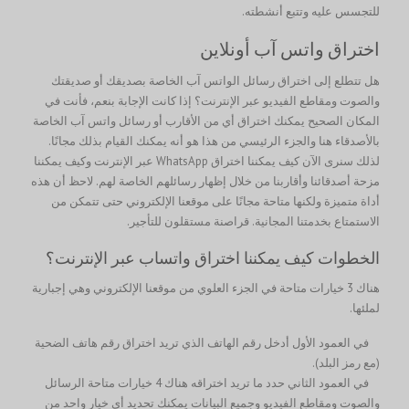
للتجسس عليه وتتبع أنشطته.
اختراق واتس آب أونلاين
هل تتطلع إلى اختراق رسائل الواتس آب الخاصة بصديقك أو صديقتك
والصوت ومقاطع الفيديو عبر الإنترنت؟ إذا كانت الإجابة بنعم، فأنت في
المكان الصحيح يمكنك اختراق أي من الأقارب أو رسائل واتس آب الخاصة
بالأصدقاء هنا والجزء الرئيسي من هذا هو أنه يمكنك القيام بذلك مجانًا.
لذلك سنرى الآن كيف يمكننا اختراق WhatsApp عبر الإنترنت وكيف يمكننا
مزحة أصدقائنا وأقاربنا من خلال إظهار رسائلهم الخاصة لهم. لاحظ أن هذه
أداة متميزة ولكنها متاحة مجانًا على موقعنا الإلكتروني حتى تتمكن من
الاستمتاع بخدمتنا المجانية. قراصنة مستقلون للتأجير.
الخطوات كيف يمكننا اختراق واتساب عبر الإنترنت؟
هناك 3 خيارات متاحة في الجزء العلوي من موقعنا الإلكتروني وهي إجبارية
لملئها.
في العمود الأول أدخل رقم الهاتف الذي تريد اختراق رقم هاتف الضحية
(مع رمز البلد).
في العمود الثاني حدد ما تريد اختراقه هناك 4 خيارات متاحة الرسائل
والصوت ومقاطع الفيديو وجميع البيانات يمكنك تحديد أي خيار واحد من