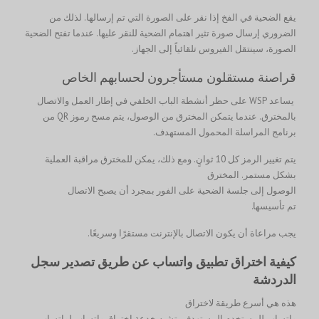
يقع الضحية في الفخ إذا نقر على الصورة التي تم إرسالها. لذلك من
الضروري إرسال صورة تثير اهتمام الضحية للنقر عليها. عندما تفتح الضحية
الصورة، سينتقل الفيروس تلقائياً إلى الجهاز.
قراصنة مستقلون مستأجرون لحسابهم الخاص
يساعد WSP على حظر أنشطة الباب الخلفي في إطار العمل والاتصال
بالمخترق. عندما يتمكن المخترق من الوصول، يتم مسح رموز QR من
برنامج المراسلة المحمول المستهدف.
يتم تغيير الرمز كل 10 ثوانٍ. ومع ذلك، يمكن للمخترق مراقبة العملية
بشكل مستمر. المخترق
الوصول إلى جلسة الضحية على الفور بمجرد أن يصبح الاتصال
تم تأسيسها.
يجب مراعاة أن يكون الاتصال بالإنترنت مستقرًا وسريعًا.
كيفية اختراق تطبيق واتساب عن طريق تصدير سجل
الدردشة
هذه هي أسرع طريقة لاختراق
واتساب للمستخدم المستهدف. تشبه خدعة اختراق واتساب لواتساب