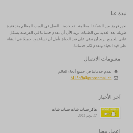
نبذة عنا
繁體中文
نحن فريق من الشبكة المظلمة. لقد خدمنا بالفعل في الويب المظلم منذ فترة
香港中文
طويلة. بعد العديد من الطلبات نريد الآن أن نقدم خدماتنا في القرصنة بشكل
علني للجميع. نريد أن نبقى على قيد الحياة. نأمل أن تساعدونا جميعًا في البقاء
简体中文
على قيد الحياة ونقدم لكم خدماتنا.
ไทย
معلومات الاتصال
Svenska
Русский
نقدم خدماتنا في جميع أنحاء العالم
ALL8hfh@protonmail.ch
Română
Português
آخر الأخبار
Polski
هاكر سناب شات سناب شات
Nederlands (België)
17 يوليو 2022
Nederlands
Bahasa Melayu
اعمل معنا