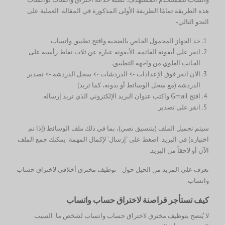
هذه الطريقة تمامًا الطريقة الأولى المذكورة في المقالة. العملية على
النحو التالي-
خذ الجهاز المحمول الخاص بالضحية وافتح تطبيق واتساب.
انقر على أيقونة القائمة. الأيقونة عبارة عن ثلاث نقاط رأسية على
الجانب العلوي من واجهة التطبيق.
الآن انقر فوق الإعدادات -> الدردشات -> سجل الدردشة -> تصدير
الدردشة (مع سجل الوسائط أو بدونه، كما تريد)
افتح Gmail واكتب عنوان البريد الإلكتروني الذي تريد إرساله.
انقر على تصدير
سيتم تحميل الملف (بتنسيق نصي)، بما في ذلك ملف الوسائط (إذا تم
اختياره) في البريد. اضغط على ‘إرسال’ لإكمال المهمة. يمكنك جمع الملف
الآن أو لاحقاً من البريد.
تعرف على المزيد من الحيل حول - توظيف مخترق أخلاقي لاختراق حساب
واتساب.
كيف تستأجر قراصنة لاختراق حساب واتساب
لا يُنصح بتوظيف مخترق لاختراق حساب واتساب لشخص ما. السبب