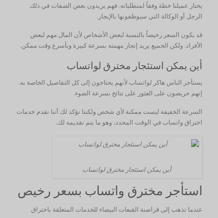
يختار عميلنا خطة وفقاً لمتطلباته. فهم يريدون بعض الصفات في ذلك
الرجل أو الوكالة التي سيوظفونها بالإيجار.
قد يكون السعر رخيصاً بالنسبة لبعض الأشخاص لأن المال مهم لبعض
الأفراد. ولكن الجميع يريد إنجاز مهمته بسرعة كبيرة وبأسرع وقت ممكن.
أين يمكن استئجار مخترق لواتساب
يستأجر الناس هاكر لواتساب لأنهم يحتاجون إلى كل التفاصيل الخاصة به.
إنهم حريصون على العثور على نتائج بسرعة الضوء.
السرعة الخفيفة ليست ممكنة لأي شخص ولكننا نؤكد لك أننا نقدم خدمات
اختراق واتساب في الوقت المحدد، وهو ما يتم تقديمه لك.
أين يمكن استئجار مخترق لواتساب
استأجر مخترق واتساب بسعر رخيص
عندما تذهب إلى قراصنة القبعات البيضاء للخدمات المتعلقة باختراق