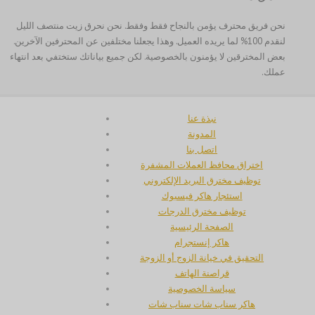
한국어
نحن فريق محترف يؤمن بالنجاح فقط وفقط. نحن نحرق زيت منتصف الليل
日本語
لنقدم 100% لما يريده العميل. وهذا يجعلنا مختلفين عن المحترفين الآخرين.
بعض المخترقين لا يؤمنون بالخصوصية. لكن جميع بياناتك ستختفي بعد انتهاء
Italiano
عملك.
Magyar
Hrvatski
نبذة عنا
עִבְרִית
المدونة
اتصل بنا
Français de Belgique
اختراق محافظ العملات المشفرة
Français du Canada
توظيف مخترق البريد الإلكتروني
استئجار هاكر فيسبوك
Français
توظيف مخترق الدرجات
Suomi
الصفحة الرئيسية
هاكر إنستجرام
فارسی
التحقيق في خيانة الزوج أو الزوجة
Español
قراصنة الهاتف
سياسة الخصوصية
Deutsch (Schweiz)
هاكر سناب شات سناب شات