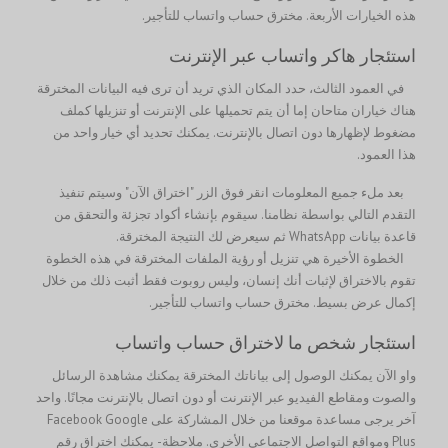
هذه الخيارات الأربعة. مخترق حساب واتساب للتأجير.
استئجار هاكر واتساب عبر الإنترنت
في العمود الثالث، حدد المكان الذي تريد أن ترى فيه البيانات المخترقة
هناك خياران متاحان إما أن يتم تحميلها على الإنترنت أو تنزيلها كملف
مضغوط لإظهارها دون اتصال بالإنترنت. يمكنك تحديد أي خيار واحد من
هذا العمود.
بعد ملء جميع المعلومات انقر فوق الزر "اختراق الآن" وسيتم تنفيذ
التقدم التالي بواسطة نظامنا. سيقوم بإنشاء أكواد تجزئة والتحقق من
قاعدة بيانات WhatsApp ثم سيعرض لك النتيجة المخترقة.
الخطوة الأخيرة هي تنزيل أو رؤية الملفات المخترقة في هذه الخطوة
تقوم بالاختراق لإثبات أنك إنسان، وليس روبوت فقط أثبت ذلك من خلال
إكمال عرض بسيط. مخترق حساب واتساب للتأجير.
استئجار شخص ما لاختراق حساب واتساب
واو الآن يمكنك الوصول إلى بياناتك المخترقة يمكنك مشاهدة الرسائل
والصوت ومقاطع الفيديو عبر الإنترنت أو دون اتصال بالإنترنت مجانًا. واحد
آخر يرجى مساعدة موقعنا من خلال المشاركة على Facebook Google
Plus ومواقع التواصل الاجتماعي الأخرى. ملاحظة- يمكنك اختراق رقم