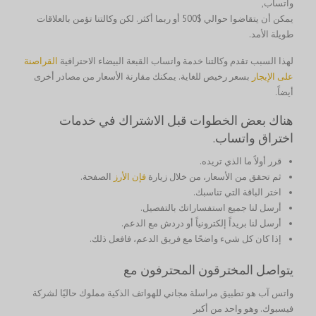
واتساب,
يمكن أن يتقاضوا حوالي $500 أو ربما أكثر. لكن وكالتنا تؤمن بالعلاقات
طويلة الأمد.
لهذا السبب تقدم وكالتنا خدمة واتساب القبعة البيضاء الاحترافية
القراصنة
على
الإيجار
بسعر رخيص للغاية. يمكنك مقارنة الأسعار من مصادر أخرى
أيضاً.
هناك بعض الخطوات قبل الاشتراك في خدمات
اختراق واتساب.
قرر أولاً ما الذي تريده.
ثم تحقق من الأسعار، من خلال زيارة
فإن
الأرز
الصفحة.
اختر الباقة التي تناسبك.
أرسل لنا جميع استفساراتك بالتفصيل.
أرسل لنا بريداً إلكترونياً أو دردش مع الدعم.
إذا كان كل شيء واضحًا مع فريق الدعم، فافعل ذلك.
يتواصل المخترقون المحترفون مع
واتس آب هو تطبيق مراسلة مجاني للهواتف الذكية مملوك حاليًا لشركة
فيسبوك. وهو واحد من أكبر