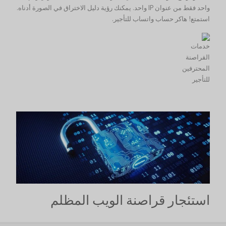
واحد فقط من عنوان IP واحد. يمكنك رؤية دليل الاختراق في الصورة أدناه.
استمتع! هاكر حساب واتساب للتأجير.
استئجار قراصنة الويب المظلم