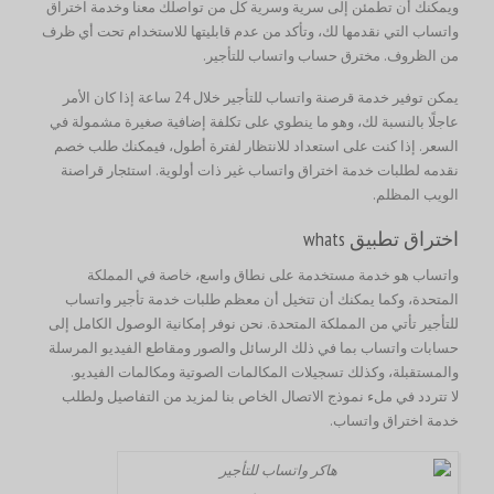
ويمكنك أن تطمئن إلى سرية وسرية كل من تواصلك معنا وخدمة اختراق
واتساب التي نقدمها لك، وتأكد من عدم قابليتها للاستخدام تحت أي ظرف
من الظروف. مخترق حساب واتساب للتأجير.
يمكن توفير خدمة قرصنة واتساب للتأجير خلال 24 ساعة إذا كان الأمر
عاجلًا بالنسبة لك، وهو ما ينطوي على تكلفة إضافية صغيرة مشمولة في
السعر. إذا كنت على استعداد للانتظار لفترة أطول، فيمكنك طلب خصم
نقدمه لطلبات خدمة اختراق واتساب غير ذات أولوية.
استئجار قراصنة
الويب المظلم.
اختراق تطبيق whats
واتساب هو خدمة مستخدمة على نطاق واسع، خاصة في المملكة
المتحدة، وكما يمكنك أن تتخيل أن معظم طلبات خدمة تأجير واتساب
للتأجير تأتي من المملكة المتحدة. نحن نوفر إمكانية الوصول الكامل إلى
حسابات واتساب بما في ذلك الرسائل والصور ومقاطع الفيديو المرسلة
والمستقبلة، وكذلك تسجيلات المكالمات الصوتية ومكالمات الفيديو.
لا تتردد في ملء نموذج الاتصال الخاص بنا لمزيد من التفاصيل ولطلب
خدمة اختراق واتساب.