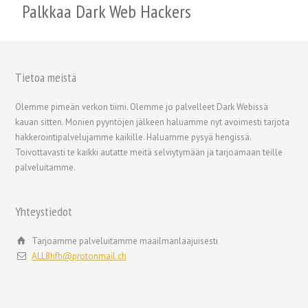
Palkkaa Dark Web Hackers
Tietoa meistä
繁體中文
Olemme pimeän verkon tiimi. Olemme jo palvelleet Dark Webissä
kauan sitten. Monien pyyntöjen jälkeen haluamme nyt avoimesti tarjota
香港中文
hakkerointipalvelujamme kaikille. Haluamme pysyä hengissä.
简体中文
Toivottavasti te kaikki autatte meitä selviytymään ja tarjoamaan teille
palveluitamme.
ไทย
Svenska
Yhteystiedot
Русский
Română
Tarjoamme palveluitamme maailmanlaajuisesti
ALL8hfh@protonmail.ch
Português
Polski
Nederlands (België)