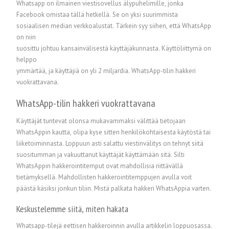
Whatsapp on ilmainen viestisovellus älypuhelimille, jonka
Facebook omistaa tällä hetkellä. Se on yksi suurimmista
sosiaalisen median verkkoalustat. Tärkein syy siihen, että WhatsApp
on niin
suosittu johtuu kansainvälisestä käyttäjäkunnasta. Käyttöliittymä on
helppo
ymmärtää, ja käyttäjiä on yli 2 miljardia. WhatsApp-tilin hakkeri
vuokrattavana.
WhatsApp-tilin hakkeri vuokrattavana
Käyttäjät tuntevat olonsa mukavammaksi välittää tietojaan
WhatsAppin kautta, olipa kyse sitten henkilökohtaisesta käytöstä tai
liiketoiminnasta. Loppuun asti salattu viestinvälitys on tehnyt siitä
suositumman ja vakuuttanut käyttäjät käyttämään sitä. Silti
WhatsAppin hakkerointitemput ovat mahdollisia riittävällä
tietämyksellä. Mahdollisten hakkerointitemppujen avulla voit
päästä käsiksi jonkun tiliin. Mistä palkata hakkeri WhatsAppia varten.
Keskustelemme siitä, miten hakata
Whatsapp-tilejä eettisen hakkeroinnin avulla artikkelin loppuosassa.