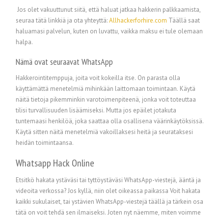
Jos olet vakuuttunut siitä, että haluat jatkaa hakkerin palkkaamista,
seuraa tätä linkkiä ja ota yhteyttä:
Allhackerforhire.com
Täällä saat
haluamasi palvelun, kuten on luvattu, vaikka maksu ei tule olemaan
halpa.
Nämä ovat seuraavat WhatsApp
Hakkerointitemppuja, joita voit kokeilla itse. On parasta olla
käyttämättä menetelmiä mihinkään laittomaan toimintaan. Käytä
näitä tietoja pikemminkin varotoimenpiteenä, jonka voit toteuttaa
tilisi turvallisuuden lisäämiseksi. Mutta jos epäilet jotakuta
tuntemaasi henkilöä, joka saattaa olla osallisena väärinkäytöksissä.
Käytä sitten näitä menetelmiä vakoillaksesi heitä ja seurataksesi
heidän toimintaansa.
Whatsapp Hack Online
Etsitkö hakata ystäväsi tai tyttöystäväsi WhatsApp-viestejä, ääntä ja
videoita verkossa? Jos kyllä, niin olet oikeassa paikassa Voit hakata
kaikki sukulaiset, tai ystävien WhatsApp-viestejä täällä ja tärkein osa
tätä on voit tehdä sen ilmaiseksi. Joten nyt näemme, miten voimme