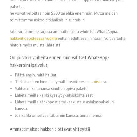
palvelut,
he voivat veloittaa noin $500 tai ehkä enemmän. Mutta meidän
toimistomme uskoo pitkäaikaisiin suhteisiin.
Siksi virastomme tarjoaa ammattimaista white hat WhatsAppia.
hakkerit
osoitteessa
vuokra
erittäin edulliseen hintaan. Voit vertailla
hintoja myös muista lähteistä.
On joitakin vaiheita ennen kuin valitset WhatsApp-
hakkerointipalvelut.
Päätä ensin, mitä haluat.
Tarkista sitten hinnat käymällä osoitteessa
...
riisi
sivu.
Valitse mikä tahansa sinulle sopiva paketti.
Lähetä meille kaikki kyselyt yksityiskohtaisesti.
Lähetä meille sähköpostia tai keskustele asiakaspalvelun
kanssa.
Jos kaikki on selvää tukitiimin kanssa, anna mennä.
Ammattimaiset hakkerit ottavat yhteyttä