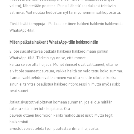
valittu), lähetetään postitse. Paina ‘Lähetä’ saadaksesi tehtävän
valmiiksi. Voit noutaa tiedoston nyt tai myöhemmin sähköpostista.
Tiedä lisää temppuja - Palkkaa eettinen hakkeri hakkerin hakkeroida
WhatsApp-tilin.
Miten palkata hakkerit WhatsApp-tilin hakkerointiin
Ei ole suositeltavaa palkata hakkeria hakkeroimaan jonkun
WhatsApp-tiliä. Tärkein syy on se, että monet
kertaa se voi olla huijaus. Monet ihmiset ovat valittaneet, että he
eivät ole saaneet palvelua, vaikka heiltä on veloitettu koko summa.
Tämän vaihtoehdon valitseminen voi olla sinulle oikotie, koska
sinun ei tarvitse osallistua hakkerointiprosessiin. Mutta myös riskit
ovat suuret.
Jotkut sivustot veloittavat komean summan, jos ei ole mitään
takeita siitä, ettei tule huijatuksi. Ota
palvelu ottaen huomioon kaikki mahdolliset riskit. Mutta legit
hakkerointi
sivustot voivat tehdä työn puolestasi ilman huijausta.