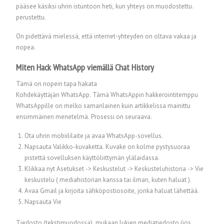
pääsee käsiksi uhrin istuntoon heti, kun yhteys on muodostettu.
perustettu.
On pidettävä mielessä, että internet-yhteyden on oltava vakaa ja
nopea.
Miten Hack WhatsApp viemällä Chat History
Tämä on nopein tapa hakata
Kohdekäyttäjän WhatsApp. Tämä WhatsAppin hakkerointitemppu
WhatsAppille on melko samanlainen kuin artikkelissa mainittu
ensimmäinen menetelmä. Prosessi on seuraava.
Ota uhrin mobiililaite ja avaa WhatsApp-sovellus.
Napsauta Valikko-kuvaketta. Kuvake on kolme pystysuoraa
pistettä sovelluksen käyttöliittymän ylälaidassa.
Klikkaa nyt Asetukset -> Keskustelut -> Keskusteluhistoria -> Vie
keskustelu ( mediahistorian kanssa tai ilman, kuten haluat ).
Avaa Gmail ja kirjoita sähköpostiosoite, jonka haluat lähettää.
Napsauta Vie
Tiedosto (tekstimuodossa), mukaan lukien mediatiedosto (jos