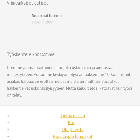
Viimeaikaiset uutiset
Nederlands
Snapchat hakkeri
Bahasa Melayu
17 heinä 2022
한국어
日本語
Italiano
Työskentele kanssamme
Magyar
Olemme ammattitaitoinen tiimi, joka uskoo vain ja ainoastaan
Hrvatski
menestykseen. Poltamme keskiyön öljyä antaaksemme 100% sille, mitä
עִבְרִית
asiakas haluaa. Se erottaa meidät muista ammattilaisista. Jotkut
hakkerit eivät usko yksityisyyteen. Mutta kaikki tietosi katoavat, kun työsi
Français de Belgique
on tehty.
Français du Canada
Français
Tietoa meistä
فارسی
Blogi
Ota yhteyttä
Español
Hack Crypto lompakot