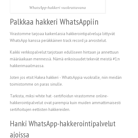
WhatsApp-hakkeri vuokrattavana
Palkkaa hakkeri WhatsAppiin
Virastomme tarjoaa kaikenlaisia hakkerointipalveluja liittyvät
WhatsApp kanssa peräkkäinen track record ja arvostelut.
Kaikki verkkopalvelut tarjotaan edulliseen hintaan ja annettuun
määräaikaan mennessä. Nämä erikoisuudet tekevät meistä #1:n
hakkerimaailmassa.
Joten jos etsit Hakea hakkeri - WhatsAppia vuokralle, niin meidän
toimistomme on paras sinulle.
Tarkista, miksi white hat -sertifioidun virastomme online-
hakkerointipalvelut ovat parempia kuin muiden ammattimaisesti
sertifioitujen eettisten hakkereiden.
Hanki WhatsApp-hakkerointipalvelut
ajoissa