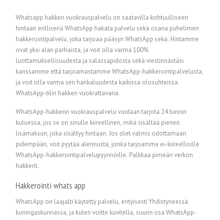
Whatsapp hakkeri vuokrauspalvelu on saatavilla kohtuulliseen
hintaan erillisenä WhatsApp hakata palvelu sekä osana puhelimen
hakkerointipalvelu, joka tarjoaa pääsyn WhatsApp sekä. Hintamme
ovat yksi alan parhaista, ja voit olla varma 100%
luottamuksellisuudesta ja salassapidosta sekä viestinnästäsi
kanssamme että tarjoamastamme WhatsApp-hakkerointipalvelusta,
ja voit olla varma sen hankaluudesta kaikissa olosuhteissa.
WhatsApp-tilin hakkeri vuokrattavana.
WhatsApp-hakkerin vuokrauspalvelu voidaan tarjota 24 tunnin
kuluessa, jos se on sinulle kiireellinen, mikä sisältää pienen
lisämaksun, joka sisältyy hintaan. Jos olet valmis odottamaan
pidempään, voit pyytää alennusta, jonka tarjoamme ei-kiireellisille
WhatsApp-hakkerointipalvelupyynnöille.
Palkkaa pimeän verkon
hakkerit.
Hakkerointi whats app
WhatsApp on laajalti käytetty palvelu, erityisesti Yhdistyneessä
kuningaskunnassa, ja kuten voitte kuvitella, suurin osa WhatsApp-