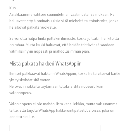
Kun
Asiakkaamme valitsee suunnitelman vaatimustensa mukaan. He
haluavat tiettyjä ominaisuuksia siltä mieheltä tai toimistolta, jonka
he aikovat palkata vuokralle.
Se voi olla halpa hinta joillekin ihmisille, koska joillakin henkilöillä
on rahaa. Mutta kaikki haluavat, että heidän tehtävänsä saadaan
valmiiksi hyvin nopeasti ja mahdollisimman pian.
Mistä palkata hakkeri WhatsAppiin
Ihmiset palkkaavat hakkerin WhatsAppiin, koska he tarvitsevat kaikki
yksityiskohdat sitä varten.
He ovat innokkaita löytämään tuloksia yhtä nopeasti kuin
valonnopeus.
Valon nopeus ei ole mahdollista kenellekään, mutta vakuutamme
teille, että tarjota WhatsApp hakkerointipalvelut ajoissa, joka on
annettu sinulle.