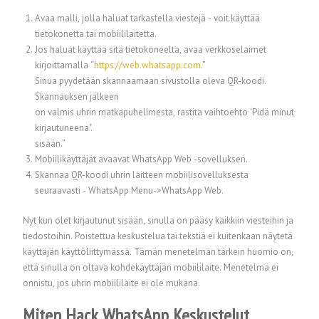
Avaa malli, jolla haluat tarkastella viestejä - voit käyttää
tietokonetta tai mobiililaitetta.
Jos haluat käyttää sitä tietokoneelta, avaa verkkoselaimet
kirjoittamalla “
https://web.whatsapp.com
.”
Sinua pyydetään skannaamaan sivustolla oleva QR-koodi.
Skannauksen jälkeen
on valmis uhrin matkapuhelimesta, rastita vaihtoehto ‘Pidä minut
kirjautuneena".
sisään.”
Mobiilikäyttäjät avaavat WhatsApp Web -sovelluksen.
Skannaa QR-koodi uhrin laitteen mobiilisovelluksesta
seuraavasti - WhatsApp Menu->WhatsApp Web.
Nyt kun olet kirjautunut sisään, sinulla on pääsy kaikkiin viesteihin ja
tiedostoihin. Poistettua keskustelua tai tekstiä ei kuitenkaan näytetä
käyttäjän käyttöliittymässä. Tämän menetelmän tärkein huomio on,
että sinulla on oltava kohdekäyttäjän mobiililaite. Menetelmä ei
onnistu, jos uhrin mobiililaite ei ole mukana.
Miten Hack WhatsApp Keskustelut