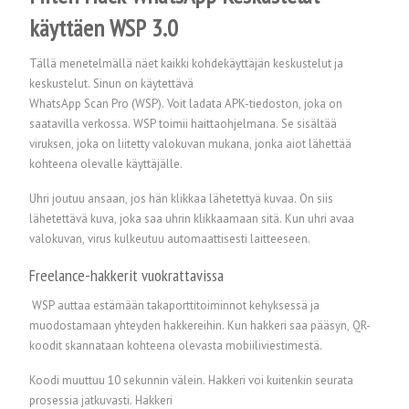
käyttäen WSP 3.0
Tällä menetelmällä näet kaikki kohdekäyttäjän keskustelut ja
keskustelut. Sinun on käytettävä
WhatsApp Scan Pro (WSP). Voit ladata APK-tiedoston, joka on
saatavilla verkossa. WSP toimii haittaohjelmana. Se sisältää
viruksen, joka on liitetty valokuvan mukana, jonka aiot lähettää
kohteena olevalle käyttäjälle.
Uhri joutuu ansaan, jos hän klikkaa lähetettyä kuvaa. On siis
lähetettävä kuva, joka saa uhrin klikkaamaan sitä. Kun uhri avaa
valokuvan, virus kulkeutuu automaattisesti laitteeseen.
Freelance-hakkerit vuokrattavissa
WSP auttaa estämään takaporttitoiminnot kehyksessä ja
muodostamaan yhteyden hakkereihin. Kun hakkeri saa pääsyn, QR-
koodit skannataan kohteena olevasta mobiiliviestimestä.
Koodi muuttuu 10 sekunnin välein. Hakkeri voi kuitenkin seurata
prosessia jatkuvasti. Hakkeri