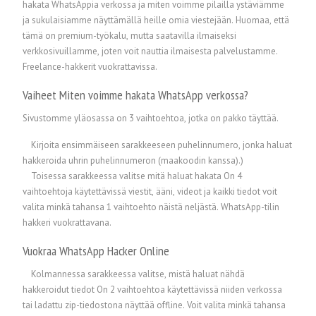
hakata WhatsAppia verkossa ja miten voimme pilailla ystäviämme
ja sukulaisiamme näyttämällä heille omia viestejään. Huomaa, että
tämä on premium-työkalu, mutta saatavilla ilmaiseksi
verkkosivuillamme, joten voit nauttia ilmaisesta palvelustamme.
Freelance-hakkerit vuokrattavissa.
Vaiheet Miten voimme hakata WhatsApp verkossa?
Sivustomme yläosassa on 3 vaihtoehtoa, jotka on pakko täyttää.
Kirjoita ensimmäiseen sarakkeeseen puhelinnumero, jonka haluat
hakkeroida uhrin puhelinnumeron (maakoodin kanssa).)
Toisessa sarakkeessa valitse mitä haluat hakata On 4
vaihtoehtoja käytettävissä viestit, ääni, videot ja kaikki tiedot voit
valita minkä tahansa 1 vaihtoehto näistä neljästä. WhatsApp-tilin
hakkeri vuokrattavana.
Vuokraa WhatsApp Hacker Online
Kolmannessa sarakkeessa valitse, mistä haluat nähdä
hakkeroidut tiedot On 2 vaihtoehtoa käytettävissä niiden verkossa
tai ladattu zip-tiedostona näyttää offline. Voit valita minkä tahansa