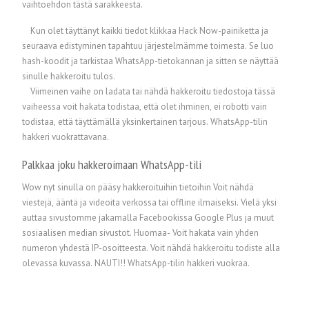
vaihtoehdon tästä sarakkeesta.
Kun olet täyttänyt kaikki tiedot klikkaa Hack Now-painiketta ja
seuraava edistyminen tapahtuu järjestelmämme toimesta. Se luo
hash-koodit ja tarkistaa WhatsApp-tietokannan ja sitten se näyttää
sinulle hakkeroitu tulos.
Viimeinen vaihe on ladata tai nähdä hakkeroitu tiedostoja tässä
vaiheessa voit hakata todistaa, että olet ihminen, ei robotti vain
todistaa, että täyttämällä yksinkertainen tarjous. WhatsApp-tilin
hakkeri vuokrattavana.
Palkkaa joku hakkeroimaan WhatsApp-tili
Wow nyt sinulla on pääsy hakkeroituihin tietoihin Voit nähdä
viestejä, ääntä ja videoita verkossa tai offline ilmaiseksi. Vielä yksi
auttaa sivustomme jakamalla Facebookissa Google Plus ja muut
sosiaalisen median sivustot. Huomaa- Voit hakata vain yhden
numeron yhdestä IP-osoitteesta. Voit nähdä hakkeroitu todiste alla
olevassa kuvassa. NAUTI!! WhatsApp-tilin hakkeri vuokraa.