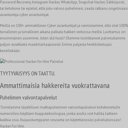
Password Recovery, Instagram Hacker, WhatsApp, Snapchat Hacker, Sähköposti,
tai tietokone tai epäilet, että joku valvoo puhelimesi, saada ratkaisu ongelmaasi
asiantuntija cyber asiantuntijat.
Meillä on 100+ ammatillinen Cyber asiantuntijat ja varmistamme, että olet 100%
turvallinen ja turvallinen aikana palkata hakkeri verkossa meiltä. Luottamus on
ensimmäinen aseemme. Joten älä huoli! Olemme toimittaneet palveluitamme
paljon asiakkaita maailmanlaajuisesti. Emme paljasta henkilötietojasi
kenellekään.
TYYTYVÄISYYS ON TAATTU.
Ammattimaisia hakkereita vuokrattavana
Puhelimen valvontapalvelut
Toimitamme täydellisen matkapuhelimen valvontapalvelun kohdennetulle
numerollesi käyttäen huipputeknologiaa, jonka avulla voit hallita laitteen
kaikkia osia. Huijauskumppanin seuranta on käytettävissäsi palveluksessasi!
Hacker For Hire.