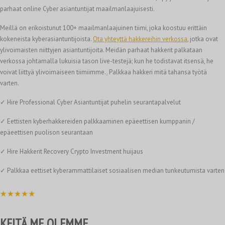
parhaat online Cyber asiantuntijat maailmanlaajuisesti.
Meillä on erikoistunut 100+ maailmanlaajuinen tiimi, joka koostuu erittäin
kokeneista kyberasiantuntijoista.
Ota yhteyttä hakkereihin verkossa
, jotka ovat
ylivoimaisten niittyjen asiantuntijoita. Meidän parhaat hakkerit palkataan
verkossa johtamalla lukuisia tason live-testejä; kun he todistavat itsensä, he
voivat liittyä ylivoimaiseen tiimiimme.
.
Palkkaa hakkeri mitä tahansa työtä
varten.
✓ Hire Professional Cyber Asiantuntijat puhelin seurantapalvelut
✓ Eettisten kyberhakkereiden palkkaaminen epäeettisen kumppanin /
epäeettisen puolison seurantaan
✓ Hire Hakkerit Recovery Crypto Investment huijaus
✓ Palkkaa eettiset kyberammattilaiset sosiaalisen median tunkeutumista varten
KEITÄ ME OLEMME