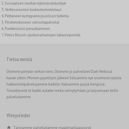
Sosiaalisen median kyberasiantuntijat
Verkkosivuston tunkeutumistestaus
Pettäneen kumppanin/puolison tutkinta
Pilvitietokoneen valvontapalvelut
Pankkisiirron peruuttaminen
Petos Bitcoin sijoitusrahastojen takaisinperintä
Tietoa meistä
繁體中文
香港中文
Olemme pimeän verkon tiimi. Olemme jo palvelleet Dark Webissä
kauan sitten. Monien pyyntöjen jälkeen haluamme nyt avoimesti tarjota
简体中文
hakkerointipalvelujamme kaikille. Haluamme pysyä hengissä.
ไทย
Toivottavasti te kaikki autatte meitä selviytymään ja tarjoamaan teille
palveluitamme.
Svenska
Русский
Yhteystiedot
Română
Português
Tarjoamme palveluitamme maailmanlaajuisesti