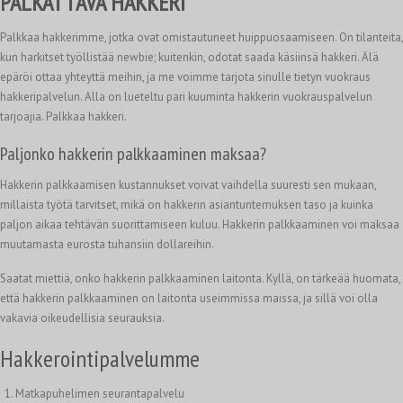
PALKATTAVA HAKKERI
Palkkaa hakkerimme, jotka ovat omistautuneet huippuosaamiseen. On tilanteita,
kun harkitset työllistää newbie; kuitenkin, odotat saada käsiinsä hakkeri. Älä
epäröi ottaa yhteyttä meihin, ja me voimme tarjota sinulle tietyn vuokraus
hakkeripalvelun. Alla on lueteltu pari kuuminta hakkerin vuokrauspalvelun
tarjoajia. Palkkaa hakkeri.
Paljonko hakkerin palkkaaminen maksaa?
Hakkerin palkkaamisen kustannukset voivat vaihdella suuresti sen mukaan,
millaista työtä tarvitset, mikä on hakkerin asiantuntemuksen taso ja kuinka
paljon aikaa tehtävän suorittamiseen kuluu. Hakkerin palkkaaminen voi maksaa
muutamasta eurosta tuhansiin dollareihin.
Saatat miettiä, onko hakkerin palkkaaminen laitonta. Kyllä, on tärkeää huomata,
että hakkerin palkkaaminen on laitonta useimmissa maissa, ja sillä voi olla
vakavia oikeudellisia seurauksia.
Hakkerointipalvelumme
Matkapuhelimen seurantapalvelu