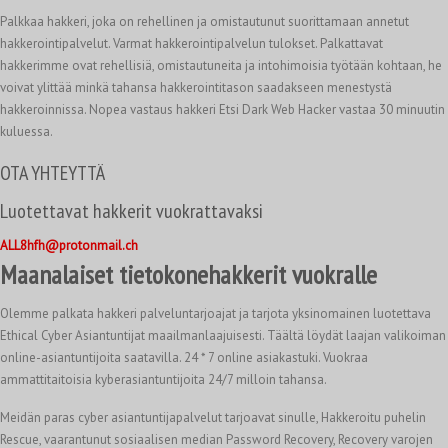
Palkkaa hakkeri, joka on rehellinen ja omistautunut suorittamaan annetut
hakkerointipalvelut. Varmat hakkerointipalvelun tulokset. Palkattavat
hakkerimme ovat rehellisiä, omistautuneita ja intohimoisia työtään kohtaan, he
voivat ylittää minkä tahansa hakkerointitason saadakseen menestystä
hakkeroinnissa. Nopea vastaus hakkeri Etsi Dark Web Hacker vastaa 30 minuutin
kuluessa.
OTA YHTEYTTÄ
Luotettavat hakkerit vuokrattavaksi
ALL8hfh@protonmail.ch
Maanalaiset tietokonehakkerit vuokralle
Olemme palkata hakkeri palveluntarjoajat ja tarjota yksinomainen luotettava
Ethical Cyber Asiantuntijat maailmanlaajuisesti. Täältä löydät laajan valikoiman
online-asiantuntijoita saatavilla. 24 * 7 online asiakastuki. Vuokraa
ammattitaitoisia kyberasiantuntijoita 24/7 milloin tahansa.
Meidän paras cyber asiantuntijapalvelut tarjoavat sinulle, Hakkeroitu puhelin
Rescue, vaarantunut sosiaalisen median Password Recovery, Recovery varojen