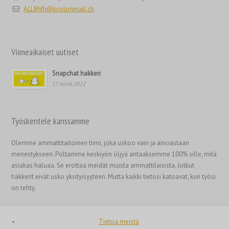
ALL8hfh@protonmail.ch
Polski
Nederlands (België)
Nederlands
Viimeaikaiset uutiset
Bahasa Melayu
Snapchat hakkeri
한국어
17 heinä 2022
日本語
Italiano
Työskentele kanssamme
Magyar
Olemme ammattitaitoinen tiimi, joka uskoo vain ja ainoastaan
Hrvatski
menestykseen. Poltamme keskiyön öljyä antaaksemme 100% sille, mitä
עִבְרִית
asiakas haluaa. Se erottaa meidät muista ammattilaisista. Jotkut
hakkerit eivät usko yksityisyyteen. Mutta kaikki tietosi katoavat, kun työsi
Français de Belgique
on tehty.
Français du Canada
Français
Tietoa meistä