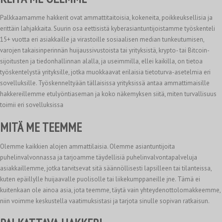
Palkkaamamme hakkerit ovat ammattitaitoisia, kokeneita, poikkeuksellisia ja
erittäin lahjakkaita. Suurin osa eettisistä kyberasiantuntijoistamme työskenteli
15+ vuotta eri asiakkaille ja virastoille sosiaalisen median tunkeutumisen,
varojen takaisinperinnän huijaussivustoista tai yrityksistä, krypto- tai Bitcoin-
sijoitusten ja tiedonhallinnan alalla, ja useimmilla, ellei kaikilla, on tietoa
työskentelystä yrityksille, jotka muokkaavat erilaisia tietoturva-asetelmia eri
sovelluksille. Työskenneltyään tällaisissa yrityksissä antaa ammattimaisille
hakkereillemme etulyöntiaseman ja koko näkemyksen siitä, miten turvallisuus
toimii eri sovelluksissa
MITÄ ME TEEMME
Olemme kaikkien alojen ammattilaisia. Olemme asiantuntijoita
puhelinvalvonnassa ja tarjoamme täydellisiä puhelinvalvontapalveluja
asiakkaillemme, jotka tarvitsevat sitä säännöllisesti lapsilleen tai tilanteissa,
kuten epäillylle huijaavalle puolisolle tai liikekumppaneille jne. Tämä ei
kuitenkaan ole ainoa asia, jota teemme, täytä vain yhteydenottolomakkeemme,
niin voimme keskustella vaatimuksistasi ja tarjota sinulle sopivan ratkaisun.