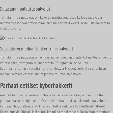
Salasanan palautuspalvelut
Toimitamme sinulle pääsyn koko tiliin, jotta voit lukea kaikki saapuvat ja
lähtevät viestit. Näet myös viime aikoina poistetut viestit. Todellisia hakkereita
vuokrattavana.
Sosiaalisen median tunkeutumispalvelut
Toimitamme sinulle pääsyn eri sosiaalisen median tileille, kuten Messengeriin,
Whatsappiin, Instagramiin, Snapchatiin, Telegramiin jne. Seuraa
huomaamattomasti varoittamatta kohdettasi. Nyt voit vuokrata sosiaalisen
median eettiset kyberasiantuntijat meiltä. Palkkaa hakkeri.
Parhaat eettiset kyberhakkerit
Ammattitaitoiset kyberasiantuntijat ovat aina valmiita tarjoamaan sinulle
parhaan hakkerointipalvelun. Olemme ammattimaisia hakkerointipalvelujen
tarjoajia Yhdysvalloissa. Voit helposti tutkia verkossa
vuokrattavat hakkerit
.
Koska eturivin Ethical Hacker for Hire tukea maailmassa, Spy ja Monitor tarjoaa