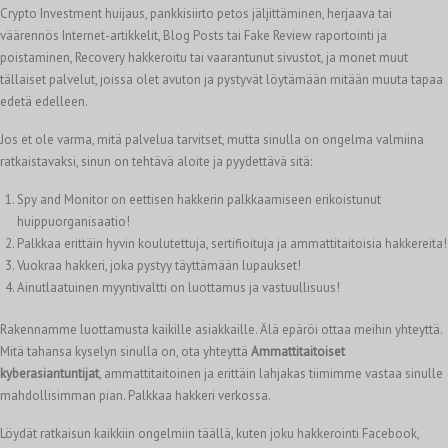
Crypto Investment huijaus, pankkisiirto petos jäljittäminen, herjaava tai
väärennös Internet-artikkelit, Blog Posts tai Fake Review raportointi ja
poistaminen, Recovery hakkeroitu tai vaarantunut sivustot, ja monet muut
tällaiset palvelut, joissa olet avuton ja pystyvät löytämään mitään muuta tapaa
edetä edelleen.
Jos et ole varma, mitä palvelua tarvitset, mutta sinulla on ongelma valmiina
ratkaistavaksi, sinun on tehtävä aloite ja pyydettävä sitä:
Spy and Monitor on eettisen hakkerin palkkaamiseen erikoistunut
huippuorganisaatio!
Palkkaa erittäin hyvin koulutettuja, sertifioituja ja ammattitaitoisia hakkereita!
Vuokraa hakkeri, joka pystyy täyttämään lupaukset!
Ainutlaatuinen myyntivaltti on luottamus ja vastuullisuus!
Rakennamme luottamusta kaikille asiakkaille. Älä epäröi ottaa meihin yhteyttä.
Mitä tahansa kyselyn sinulla on, ota yhteyttä
Ammattitaitoiset
kyberasiantuntijat
, ammattitaitoinen ja erittäin lahjakas tiimimme vastaa sinulle
mahdollisimman pian. Palkkaa hakkeri verkossa.
Löydät ratkaisun kaikkiin ongelmiin täällä, kuten joku hakkerointi Facebook,