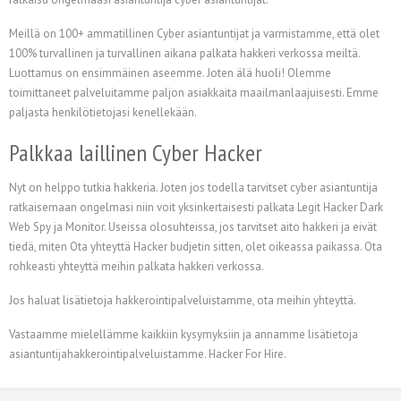
Meillä on 100+ ammatillinen Cyber asiantuntijat ja varmistamme, että olet
100% turvallinen ja turvallinen aikana palkata hakkeri verkossa meiltä.
Luottamus on ensimmäinen aseemme. Joten älä huoli! Olemme
toimittaneet palveluitamme paljon asiakkaita maailmanlaajuisesti. Emme
paljasta henkilötietojasi kenellekään.
Palkkaa laillinen Cyber Hacker
Nyt on helppo tutkia hakkeria. Joten jos todella tarvitset cyber asiantuntija
ratkaisemaan ongelmasi niin voit yksinkertaisesti palkata Legit Hacker Dark
Web Spy ja Monitor. Useissa olosuhteissa, jos tarvitset aito hakkeri ja eivät
tiedä, miten Ota yhteyttä Hacker budjetin sitten, olet oikeassa paikassa. Ota
rohkeasti yhteyttä meihin palkata hakkeri verkossa.
Jos haluat lisätietoja hakkerointipalveluistamme, ota meihin yhteyttä.
Vastaamme mielellämme kaikkiin kysymyksiin ja annamme lisätietoja
asiantuntijahakkerointipalveluistamme. Hacker For Hire.