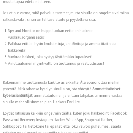
muuta tapaa edetä edelleen.
Jos et ole varma, mitä palvelua tarvitset, mutta sinulla on ongelma valmiina
ratkaistavaksi, sinun on tehtävä aloite ja pyydettävä sitä:
Spy and Monitor on huippuluokan eettinen hakkerin
vuokrausorganisaatio!
Palkkaa erittäin hyvin koulutettuja, sertifioituja ja ammattitaitoisia
hakkereita!
Vuokraa hakkeri, joka pystyy täyttämään lupaukset!
Ainutlaatuinen myyntivaltti on luottamus ja vastuullisuus!
Rakennamme luottamusta kaikille asiakkaille. Älä epäröi ottaa meihin
yhteyttä. Mitä tahansa kyselyn sinulla on, ota yhteyttä
Ammattitaitoiset
kyberasiantuntijat
, ammattitaitoinen ja erittäin lahjakas tiimimme vastaa
sinulle mahdollisimman pian. Hackers For Hire.
Löydät ratkaisun kaikkiin ongelmiin täällä, kuten joku hakkerointi Facebook,
Password Recovery, Instagram Hacker, WhatsApp, Snapchat Hacker,
Sähköposti, tai tietokone tai epäilet, että joku valvoo puhelimesi, saada
ratkaisu ongelmaasi asiantuntija cyber asiantuntijat.