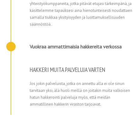
yhteistyökumppaneita, jotka pitävät etujasi tärkeimpänä, ja
käsittelemme tapauksesi aina hienotunteisesti noudattaen
samalla tiukkaa yksityisyyden ja luottamuksellisuuden
säännöstöä.
.
Vuokraa ammattimaisia hakkereita verkossa
HAKKERI MUITA PALVELUJA VARTEN
Jos jokin palveluista, jotka on annettu alla ei ole sinun
tarvitaan yksi, älä huoli meillä on joitakin muita valkoisen
hatun hakkerointi palveluja myös, että meidän
ammatillinen hakkerin viraston tarjoavat.