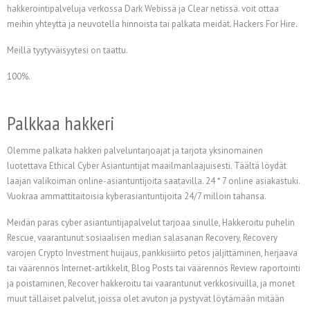
hakkerointipalveluja verkossa Dark Webissä ja Clear netissä. voit ottaa
meihin yhteyttä ja neuvotella hinnoista tai palkata meidät. Hackers For Hire.
Meillä tyytyväisyytesi on taattu.
100%.
Palkkaa hakkeri
Olemme palkata hakkeri palveluntarjoajat ja tarjota yksinomainen
luotettava Ethical Cyber Asiantuntijat maailmanlaajuisesti. Täältä löydät
laajan valikoiman online-asiantuntijoita saatavilla. 24 * 7 online asiakastuki.
Vuokraa ammattitaitoisia kyberasiantuntijoita 24/7 milloin tahansa.
Meidän paras cyber asiantuntijapalvelut tarjoaa sinulle, Hakkeroitu puhelin
Rescue, vaarantunut sosiaalisen median salasanan Recovery, Recovery
varojen Crypto Investment huijaus, pankkisiirto petos jäljittäminen, herjaava
tai väärennös Internet-artikkelit, Blog Posts tai väärennös Review raportointi
ja poistaminen, Recover hakkeroitu tai vaarantunut verkkosivuilla, ja monet
muut tällaiset palvelut, joissa olet avuton ja pystyvät löytämään mitään