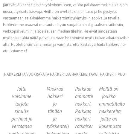
jättävät jälkeensä pitkän työkokemuksen, vaikka palkkaammekin aika ajoin
uusia, älykkäitä kasvoja. Heillä on ovela tekninen taito ja he pystyvät
vastaamaan asiakkaidemme hakkerointipyrkimyksiin sopivalla tavalla.
Hakkerimme osaavat murtautua hyvin suojattuihin digitaalisiin laitteisiin,
verkkopalvelimiin ja sosiaalisen median tileihin. He eivät ainoastaan
myönnä kaikkia näitä palveluja, vaan he toimivat myös tiukan aikatarkkailun
alla. Huolehdi siis vähemmän ja varmista, että käytät parhaita hakkerointi-
etuuksiamme!
Jotta
Vuokraa
Palkkaa
Meillä on
voisimme
hakkeri
ammattimainen
joukko
tarjota
jo
hakkeri.
ammattitaitoisia
sinulle
tänään
Palkkaa
hakkereita,
parhaat ja
ja
hakkeri
joilla on
vertaansa
työskentele
ratkaisemaan
kokemusta
vailla olevat
kokeneiden
kaikki
erilaisista