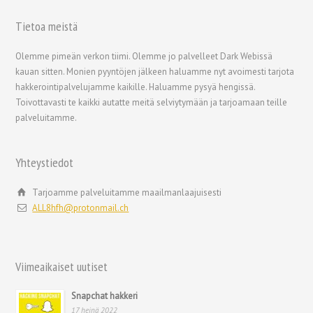
Tietoa meistä
Olemme pimeän verkon tiimi. Olemme jo palvelleet Dark Webissä
kauan sitten. Monien pyyntöjen jälkeen haluamme nyt avoimesti tarjota
hakkerointipalvelujamme kaikille. Haluamme pysyä hengissä.
Toivottavasti te kaikki autatte meitä selviytymään ja tarjoamaan teille
palveluitamme.
Yhteystiedot
Tarjoamme palveluitamme maailmanlaajuisesti
ALL8hfh@protonmail.ch
Viimeaikaiset uutiset
Snapchat hakkeri
17 heinä 2022