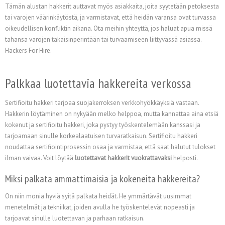
Tämän alustan hakkerit auttavat myös asiakkaita, joita syytetään petoksesta
tai varojen väärinkäytöstä, ja varmistavat, että heidän varansa ovat turvassa
oikeudellisen konfliktin aikana. Ota meihin yhteyttä, jos haluat apua missä
tahansa varojen takaisinperintään tai turvaamiseen liittyvässä asiassa.
Hackers For Hire.
Palkkaa luotettavia hakkereita verkossa
Sertifioitu hakkeri tarjoaa suojakerroksen verkkohyökkäyksiä vastaan.
Hakkerin löytäminen on nykyään melko helppoa, mutta kannattaa aina etsiä
kokenut ja sertifioitu hakkeri, joka pystyy työskentelemään kanssasi ja
tarjoamaan sinulle korkealaatuisen turvaratkaisun. Sertifioitu hakkeri
noudattaa sertifiointiprosessin osaa ja varmistaa, että saat halutut tulokset
ilman vaivaa. Voit löytää
luotettavat hakkerit vuokrattavaksi
helposti.
Miksi palkata ammattimaisia ja kokeneita hakkereita?
On niin monia hyviä syitä palkata heidät. He ymmärtävät uusimmat
menetelmät ja tekniikat, joiden avulla he työskentelevät nopeasti ja
tarjoavat sinulle luotettavan ja parhaan ratkaisun.