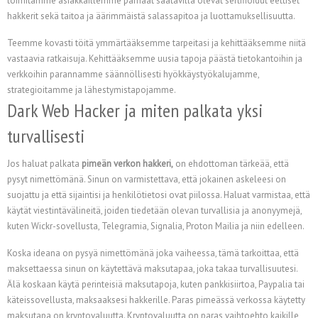
toimitamme asiakkaillemme parhaat saatavilla olevat sertifioidut eettiset
hakkerit sekä taitoa ja äärimmäistä salassapitoa ja luottamuksellisuutta.
Teemme kovasti töitä ymmärtääksemme tarpeitasi ja kehittääksemme niitä
vastaavia ratkaisuja. Kehittääksemme uusia tapoja päästä tietokantoihin ja
verkkoihin parannamme säännöllisesti hyökkäystyökalujamme,
strategioitamme ja lähestymistapojamme.
Dark Web Hacker ja miten palkata yksi
turvallisesti
Jos haluat palkata
pimeän verkon hakkeri,
on ehdottoman tärkeää, että
pysyt nimettömänä. Sinun on varmistettava, että jokainen askeleesi on
suojattu ja että sijaintisi ja henkilötietosi ovat piilossa. Haluat varmistaa, että
käytät viestintävälineitä, joiden tiedetään olevan turvallisia ja anonyymejä,
kuten Wickr-sovellusta, Telegramia, Signalia, Proton Mailia ja niin edelleen.
Koska ideana on pysyä nimettömänä joka vaiheessa, tämä tarkoittaa, että
maksettaessa sinun on käytettävä maksutapaa, joka takaa turvallisuutesi.
Älä koskaan käytä perinteisiä maksutapoja, kuten pankkisiirtoa, Paypalia tai
käteissovellusta, maksaaksesi hakkerille. Paras pimeässä verkossa käytetty
maksutapa on kryptovaluutta. Kryptovaluutta on paras vaihtoehto kaikille,