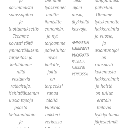
ja
Olemme
aika
huippuluokan
äärimmäistä
työskennelleet
ajoin
palvelua.
salassapitoa
muille
uusia,
Olemme
ja
ihmisille
älykkäitä
työskennelleet
luottamuksellisuutta.
ennenkin,
kasvoja.
hakkerointialalla
Teemme
ja nyt
jo vuosia,
kovasti töitä
tarjoamme
ja
AMMATTIMAISIA
HAKKEREITA
ymmärtääksemme
palveluitamme
asiantuntijoilla
VUOKRATTAVAKSI
tarpeitasi ja
myös
on
PALKATA
kehitämme
kaikille,
runsaasti
HAKKERI
niitä
joilla
kokemusta
VERKOSSA
vastaavia
on
hakkeroinnista,
ratkaisuja.
tarpeeksi
ja heistä
Kehittääksemme
rahaa
on tullut
uusia tapoja
täällä.
erittäin
päästä
Vuokraa
taitavia
tietokantoihin
hakkeri
hyödyntämään
ja
verkossa
järjestelmiä.