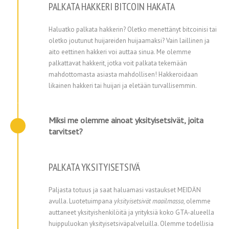
PALKATA HAKKERI BITCOIN HAKATA
Haluatko palkata hakkerin? Oletko menettänyt bitcoinisi tai
oletko joutunut huijareiden huijaamaksi? Vain laillinen ja
aito eettinen hakkeri voi auttaa sinua. Me olemme
palkattavat hakkerit, jotka voit palkata tekemään
mahdottomasta asiasta mahdollisen! Hakkeroidaan
likainen hakkeri tai huijari ja eletään turvallisemmin.
Miksi me olemme ainoat yksityisetsivät, joita
tarvitset?
PALKATA YKSITYISETSIVÄ
Paljasta totuus ja saat haluamasi vastaukset MEIDÄN
avulla. Luotetuimpana
yksityisetsivät maailmassa
, olemme
auttaneet yksityishenkilöitä ja yrityksiä koko GTA-alueella
huippuluokan yksityisetsiväpalveluilla. Olemme todellisia