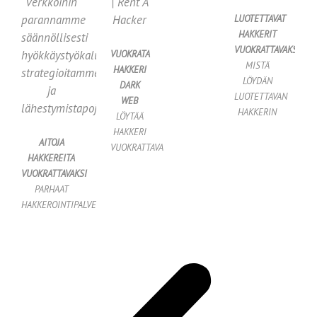
verkkoihin
| Rent A
parannamme
Hacker
LUOTETTAVAT
HAKKERIT
säännöllisesti
VUOKRATTAVAKSI
hyökkäystyökalujamme,
VUOKRATA
MISTÄ
HAKKERI
strategioitamme
LÖYDÄN
DARK
ja
LUOTETTAVAN
WEB
lähestymistapojamme.
HAKKERIN
LÖYTÄÄ
HAKKERI
AITOJA
VUOKRATTAVAKSI
HAKKEREITA
VUOKRATTAVAKSI
PARHAAT
HAKKEROINTIPALVELUT