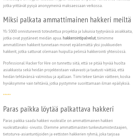
jotka yrittävät pysyä anonyymeinä maksaessaan verkossa.
Miksi palkata ammattimainen hakkeri meiltä
Yli 5000 onnistuneesti toteutettua projektia ja lukuisia tyytyväisiä asiakkaita,
jotka ovat pyytäneet meidän apua.
hakkerointipalvelut
, tiimimme
ammatillinen hakkerit tunnetaan monet epäilemättä yksi joukkueiden
hakkerit, jotka sattuvat olemaan huipulla pelinsä hakkerointi yhteisössä.
Professional Hacker for Hire on tunnettu siitä, että se pitää hyvää huolta
asiakkaista sekä heidän projekteistaan vakavasti ja taatusti väittää, että
heidän tehtävänsä valmistuu ja ajallaan. Tiimi tekee tämän väitteen, koska
hyväksymme vain tehtäviä, jotka pystymme suorittamaan ilman epäilyksiä.
Paras paikka löytää palkattava hakkeri
Paras paikka saada hakkeri vuokralle on ammattimainen hakkeri
vuokrattavaksi -sivusto. Olemme ammattimaisten tunkeutumistestaajien,
tietoturva-asiantuntijoiden ja eettisten hakkerien ryhmä, joka tarjoaa