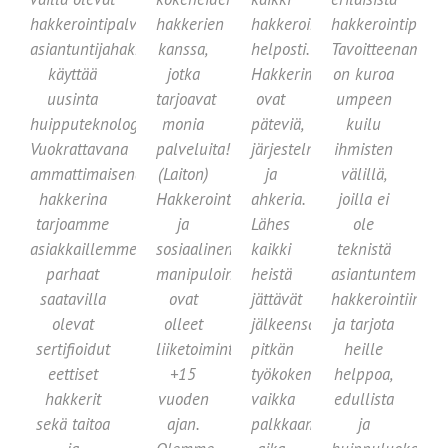
hakkerointipalvelut,
hakkerien
hakkerointikomplikaatiot
hakkerointipalvel
asiantuntijahakkeritiimimme
kanssa,
helposti.
Tavoitteenamme
käyttää
jotka
Hakkerimme
on kuroa
uusinta
tarjoavat
ovat
umpeen
huipputeknologiaa.
monia
päteviä,
kuilu
Vuokrattavana
palveluita!
järjestelmällisiä
ihmisten
ammattimaisena
(Laiton)
ja
välillä,
hakkerina
Hakkerointi
ahkeria.
joilla ei
tarjoamme
ja
Lähes
ole
asiakkaillemme
sosiaalinen
kaikki
teknistä
parhaat
manipulointi
heistä
asiantuntemusta
saatavilla
ovat
jättävät
hakkerointiin,
olevat
olleet
jälkeensä
ja tarjota
sertifioidut
liiketoimintaamme
pitkän
heille
eettiset
+15
työkokemuksen,
helppoa,
hakkerit
vuoden
vaikka
edullista
sekä taitoa
ajan.
palkkaammekin
ja