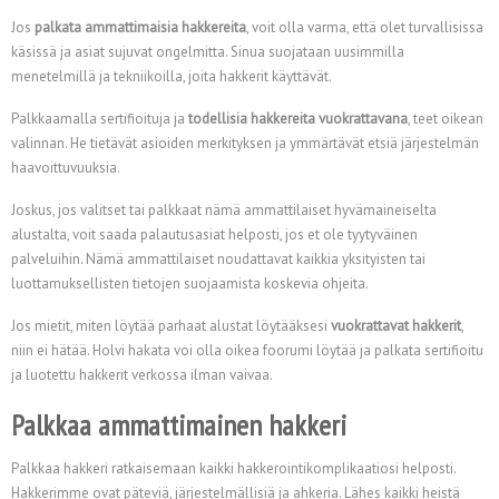
Jos
palkata ammattimaisia hakkereita
, voit olla varma, että olet turvallisissa
käsissä ja asiat sujuvat ongelmitta. Sinua suojataan uusimmilla
menetelmillä ja tekniikoilla, joita hakkerit käyttävät.
Palkkaamalla sertifioituja ja
todellisia hakkereita vuokrattavana
, teet oikean
valinnan. He tietävät asioiden merkityksen ja ymmärtävät etsiä järjestelmän
haavoittuvuuksia.
Joskus, jos valitset tai palkkaat nämä ammattilaiset hyvämaineiselta
alustalta, voit saada palautusasiat helposti, jos et ole tyytyväinen
palveluihin. Nämä ammattilaiset noudattavat kaikkia yksityisten tai
luottamuksellisten tietojen suojaamista koskevia ohjeita.
Jos mietit, miten löytää parhaat alustat löytääksesi
vuokrattavat hakkerit
,
niin ei hätää. Holvi hakata voi olla oikea foorumi löytää ja palkata sertifioitu
ja luotettu hakkerit verkossa ilman vaivaa.
Palkkaa ammattimainen hakkeri
Palkkaa hakkeri ratkaisemaan kaikki hakkerointikomplikaatiosi helposti.
Hakkerimme ovat päteviä, järjestelmällisiä ja ahkeria. Lähes kaikki heistä