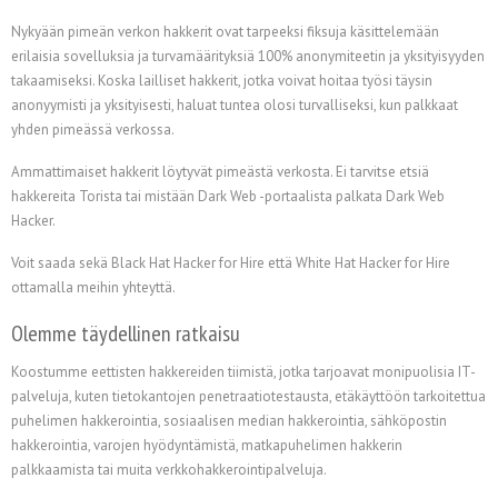
Nykyään pimeän verkon hakkerit ovat tarpeeksi fiksuja käsittelemään
erilaisia sovelluksia ja turvamäärityksiä 100% anonymiteetin ja yksityisyyden
takaamiseksi. Koska lailliset hakkerit, jotka voivat hoitaa työsi täysin
anonyymisti ja yksityisesti, haluat tuntea olosi turvalliseksi, kun palkkaat
yhden pimeässä verkossa.
Ammattimaiset hakkerit löytyvät pimeästä verkosta. Ei tarvitse etsiä
hakkereita Torista tai mistään Dark Web -portaalista palkata Dark Web
Hacker.
Voit saada sekä Black Hat Hacker for Hire että White Hat Hacker for Hire
ottamalla meihin yhteyttä.
Olemme täydellinen ratkaisu
Koostumme eettisten hakkereiden tiimistä, jotka tarjoavat monipuolisia IT-
palveluja, kuten tietokantojen penetraatiotestausta, etäkäyttöön tarkoitettua
puhelimen hakkerointia, sosiaalisen median hakkerointia, sähköpostin
hakkerointia, varojen hyödyntämistä, matkapuhelimen hakkerin
palkkaamista tai muita verkkohakkerointipalveluja.