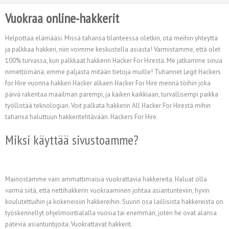
Vuokraa online-hakkerit
Helpottaa elämääsi. Missä tahansa tilanteessa oletkin, ota meihin yhteyttä
ja palkkaa hakkeri, niin voimme keskustella asiasta! Varmistamme, että olet
100% turvassa, kun palkkaat hakkerin Hacker For Hirestä. Me jatkamme sinua
nimettömänä; emme paljasta mitään tietoja muille! Tuhannet Legit Hackers
for Hire vuonna hakkeri Hacker alkaen Hacker For Hire mennä töihin joka
päivä rakentaa maailman parempi, ja kaiken kaikkiaan, turvallisempi paikka
työllistää teknologian. Voit palkata hakkerin All Hacker For Hirestä mihin
tahansa haluttuun hakkeritehtävään. Hackers For Hire.
Miksi käyttää sivustoamme?
Mainostamme vain ammattimaisia vuokrattavia hakkereita. Haluat olla
varma siitä, että nettihakkerin vuokraaminen johtaa asiantunteviin, hyvin
koulutettuihin ja kokeneisiin hakkereihin. Suurin osa laillisista hakkereista on
työskennellyt ohjelmointialalla vuosia tai enemmän, joten he ovat alansa
päteviä asiantuntijoita. Vuokrattavat hakkerit.