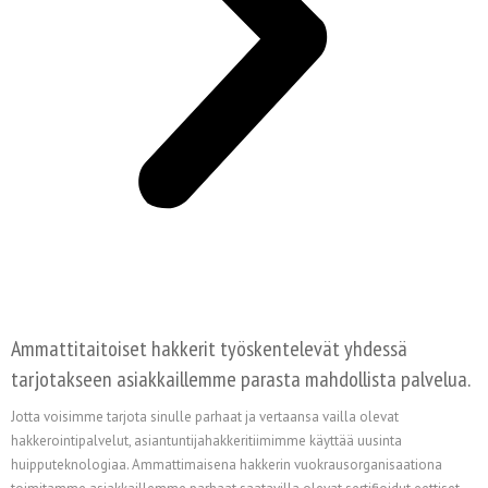
Ammattitaitoiset hakkerit työskentelevät yhdessä
tarjotakseen asiakkaillemme parasta mahdollista palvelua.
Jotta voisimme tarjota sinulle parhaat ja vertaansa vailla olevat
hakkerointipalvelut, asiantuntijahakkeritiimimme käyttää uusinta
huipputeknologiaa. Ammattimaisena hakkerin vuokrausorganisaationa