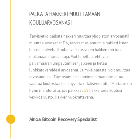
PALKATA HAKKERI MUUTTAMAAN
KOULUARVOSANASI
Tarvitsetko palkata hakkeri muuttaa yliopiston arvosanat?
muuttaa arvosanat F A, tarvitset asiantuntija hakkeri kuten
hakkeri palvelu. Koulun verkkosivujen hakkerointi tuo
mukanaan monia etuja. Voit lähettää tehtäväsi
päivämäärän umpeutumisen jälkeen ja tietää
luokkatovereidesi arvosanat. Ja mikä parasta, voit muuttaa
arvosanojasi. Täysosumien saaminen ilman opiskelua
saattaa kuulostaa liian hyvältä ollakseen totta. Mutta se on
hyvin mahdollista, jos palkkaat
US
hakkeroida koulusi
verkkosivusto.
Hakkeri vuokrattavana
.
Ainoa Bitcoin Recovery Specialist