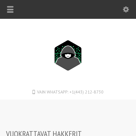
VAIN WHATSAPP: +1(443) 212-8730
VUOKRATTAVAT HAKKERIT