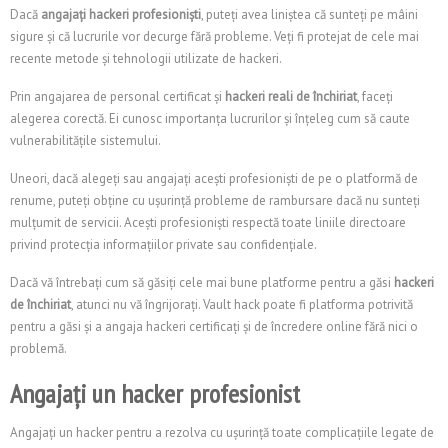
Dacă
angajați hackeri profesioniști
, puteți avea liniștea că sunteți pe mâini
sigure și că lucrurile vor decurge fără probleme. Veți fi protejat de cele mai
recente metode și tehnologii utilizate de hackeri.
Prin angajarea de personal certificat și
hackeri reali de închiriat
, faceți
alegerea corectă. Ei cunosc importanța lucrurilor și înțeleg cum să caute
vulnerabilitățile sistemului.
Uneori, dacă alegeți sau angajați acești profesioniști de pe o platformă de
renume, puteți obține cu ușurință probleme de rambursare dacă nu sunteți
mulțumit de servicii. Acești profesioniști respectă toate liniile directoare
privind protecția informațiilor private sau confidențiale.
Dacă vă întrebați cum să găsiți cele mai bune platforme pentru a găsi
hackeri
de închiriat
, atunci nu vă îngrijorați. Vault hack poate fi platforma potrivită
pentru a găsi și a angaja hackeri certificați și de încredere online fără nici o
problemă.
Angajați un hacker profesionist
Angajați un hacker pentru a rezolva cu ușurință toate complicațiile legate de