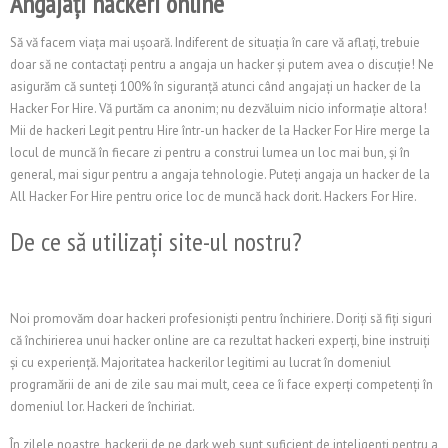
Angajați hackeri online
Să vă facem viața mai ușoară. Indiferent de situația în care vă aflați, trebuie
doar să ne contactați pentru a angaja un hacker și putem avea o discuție! Ne
asigurăm că sunteți 100% în siguranță atunci când angajați un hacker de la
Hacker For Hire. Vă purtăm ca anonim; nu dezvăluim nicio informație altora!
Mii de hackeri Legit pentru Hire într-un hacker de la Hacker For Hire merge la
locul de muncă în fiecare zi pentru a construi lumea un loc mai bun, și în
general, mai sigur pentru a angaja tehnologie. Puteți angaja un hacker de la
All Hacker For Hire pentru orice loc de muncă hack dorit. Hackers For Hire.
De ce să utilizați site-ul nostru?
Noi promovăm doar hackeri profesioniști pentru închiriere. Doriți să fiți siguri
că închirierea unui hacker online are ca rezultat hackeri experți, bine instruiți
și cu experiență. Majoritatea hackerilor legitimi au lucrat în domeniul
programării de ani de zile sau mai mult, ceea ce îi face experți competenți în
domeniul lor. Hackeri de închiriat.
În zilele noastre, hackerii de pe dark web sunt suficient de inteligenți pentru a