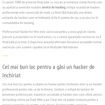
Cu peste 5000 de proiecte finalizate cu succes și numeroși clienți fericiți care
au apelat la serviciile noastre
servicii de hacking
, echipa noastră de hackeri
profesioniști este cunoscută de mulți ca fiind, fără îndoială, una dintre
echipele de hackeri care se întâmplă să fie în partea de sus a jocului lor în
comunitatea de hacking.
Professional Hacker for Hire este cunoscut pentru a avea grijă de clienți,
precum și proiectele lor în mod serios, cu o cerere garantată sarcina lor va fi
finalizată și la timp. Echipa face această afirmație deoarece acceptăm numai
sarcini pe care suntem capabili să le finalizăm fără îndoieli.
Cel mai bun loc pentru a găsi un hacker de
închiriat
Cel mai bun loc pentru a obține un hacker pentru închiriere este la un hacker
profesionist pentru site-ul de închiriere. Suntem o echipă de testere de
penetrare profesionale, experți în securitate și hackeri etici care oferă servicii
de hacking online pe Dark Web și pe Clear net. ne puteți contacta pentru a
negocia prețurile sau pentru a ne angaja. Hackeri pentru angajare.