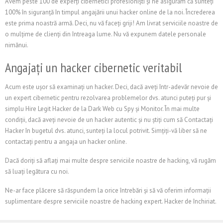
Avem peste 100 de experți cibernetici profesioniști și ne asigurăm că sunteți
100% în siguranță în timpul angajării unui hacker online de la noi. Încrederea
este prima noastră armă. Deci, nu vă faceți griji! Am livrat serviciile noastre de
o mulțime de clienți din întreaga lume. Nu vă expunem datele personale
nimănui.
Angajați un hacker cibernetic veritabil
Acum este ușor să examinați un hacker. Deci, dacă aveți într-adevăr nevoie de
un expert cibernetic pentru rezolvarea problemelor dvs. atunci puteți pur și
simplu Hire Legit Hacker de la Dark Web cu Spy și Monitor. În mai multe
condiții, dacă aveți nevoie de un hacker autentic și nu știți cum să Contactați
Hacker în bugetul dvs. atunci, sunteți la locul potrivit. Simțiți-vă liber să ne
contactați pentru a angaja un hacker online.
Dacă doriți să aflați mai multe despre serviciile noastre de hacking, vă rugăm
să luați legătura cu noi.
Ne-ar face plăcere să răspundem la orice întrebări și să vă oferim informații
suplimentare despre serviciile noastre de hacking expert. Hacker de închiriat.