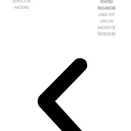
SERVICII DE
PENTRU
HACKING
ÎNCHIRIERE
UNDE POT
GĂSI UN
HACKER DE
ÎNCREDERE