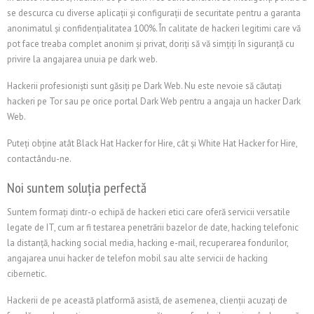
se descurca cu diverse aplicații și configurații de securitate pentru a garanta
anonimatul și confidențialitatea 100%. În calitate de hackeri legitimi care vă
pot face treaba complet anonim și privat, doriți să vă simțiți în siguranță cu
privire la angajarea unuia pe dark web.
Hackerii profesioniști sunt găsiți pe Dark Web. Nu este nevoie să căutați
hackeri pe Tor sau pe orice portal Dark Web pentru a angaja un hacker Dark
Web.
Puteți obține atât Black Hat Hacker for Hire, cât și White Hat Hacker for Hire,
contactându-ne.
Noi suntem soluția perfectă
Suntem formați dintr-o echipă de hackeri etici care oferă servicii versatile
legate de IT, cum ar fi testarea penetrării bazelor de date, hacking telefonic
la distanță, hacking social media, hacking e-mail, recuperarea fondurilor,
angajarea unui hacker de telefon mobil sau alte servicii de hacking
cibernetic.
Hackerii de pe această platformă asistă, de asemenea, clienții acuzați de