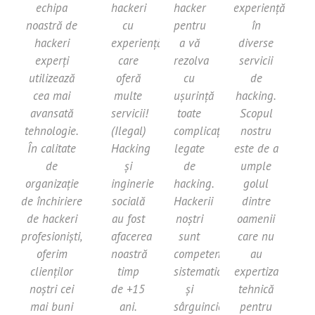
echipa
hackeri
hacker
experiență
noastră de
cu
pentru
în
hackeri
experiență
a vă
diverse
experți
care
rezolva
servicii
utilizează
oferă
cu
de
cea mai
multe
ușurință
hacking.
avansată
servicii!
toate
Scopul
tehnologie.
(Ilegal)
complicațiile
nostru
În calitate
Hacking
legate
este de a
de
și
de
umple
organizație
inginerie
hacking.
golul
de închiriere
socială
Hackerii
dintre
de hackeri
au fost
noștri
oamenii
profesioniști,
afacerea
sunt
care nu
oferim
noastră
competenți,
au
clienților
timp
sistematici
expertiza
noștri cei
de +15
și
tehnică
mai buni
ani.
sârguincioși.
pentru