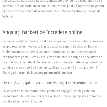
fraudă sau de gestionare necorespunzătoare a fondurilor, asigurându-se că
activele lor sunt protejate în timpul unui conflict juridic. Contactați-ne pentru
ajutor cu orice element de recuperare sau protejare a activelor. Hackeri de
închiriat.
Angajați hackeri de încredere online
Un hacker certificat oferă un strat de apărare împotriva atacurilor cibernetice
asupra rețelei dumneavoastră. Este destul de simplu să găsiți un hacker în
zilele noastre, dar ar trebui să căutați întotdeauna unul cu experiență și
certificat care poate lucra cu dvs. și vă poate oferi o soluție de securitate de
cea mai înaltă calitate. Un hacker certificat urmează o parte din procesul de
certificare și se asigură că obțineți rezultatele dorite fără nicio problemă.
Puteți găsi
hackeri de încredere pentru închiriere
ușor.
De ce să angajați hackeri profesioniști și experimentați?
Există atât de multe motive bune pentru a-i angaja. Ei înțeleg cele mai
recente metode și tehnologii care îi ajută să lucreze rapid și să vă ofere cea
mai fiabilă și mai bună soluție.