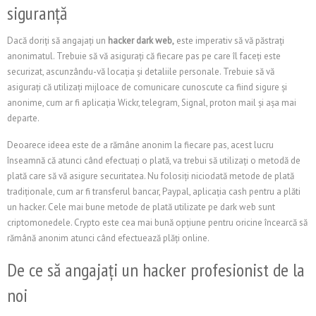
siguranță
Dacă doriți să angajați un
hacker dark web,
este imperativ să vă păstrați
anonimatul. Trebuie să vă asigurați că fiecare pas pe care îl faceți este
securizat, ascunzându-vă locația și detaliile personale. Trebuie să vă
asigurați că utilizați mijloace de comunicare cunoscute ca fiind sigure și
anonime, cum ar fi aplicația Wickr, telegram, Signal, proton mail și așa mai
departe.
Deoarece ideea este de a rămâne anonim la fiecare pas, acest lucru
înseamnă că atunci când efectuați o plată, va trebui să utilizați o metodă de
plată care să vă asigure securitatea. Nu folosiți niciodată metode de plată
tradiționale, cum ar fi transferul bancar, Paypal, aplicația cash pentru a plăti
un hacker. Cele mai bune metode de plată utilizate pe dark web sunt
criptomonedele. Crypto este cea mai bună opțiune pentru oricine încearcă să
rămână anonim atunci când efectuează plăți online.
De ce să angajați un hacker profesionist de la
noi