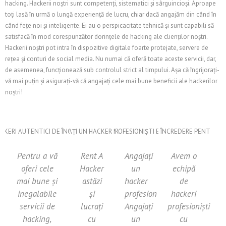
hacking. Hackerii noștri sunt competenți, sistematici și sârguincioși. Aproape
toți lasă în urmă o lungă experiență de lucru, chiar dacă angajăm din când în
când fețe noi și inteligente. Ei au o perspicacitate tehnică și sunt capabili să
satisfacă în mod corespunzător dorințele de hacking ale clienților noștri.
Hackerii noștri pot intra în dispozitive digitale foarte protejate, servere de
rețea și conturi de social media. Nu numai că oferă toate aceste servicii, dar,
de asemenea, funcționează sub controlul strict al timpului. Așa că îngrijorați-
vă mai puțin și asigurați-vă că angajați cele mai bune beneficii ale hackerilor
noștri!
Pentru a vă
Rent A
Angajați
Avem o
oferi cele
Hacker
un
echipă
mai bune și
astăzi
hacker
de
inegalabile
și
profesionist.
hackeri
servicii de
lucrați
Angajați
profesioniști
hacking,
cu
un
cu