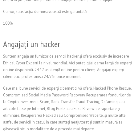
Cu noi, satisfacția dumneavoastră este garantată.
100%.
Angajați un hacker
Suntem angaja un furnizor de servicii hacker și oferă exclusiv de încredere
Ethical Cyber Experți la nivel mondial. Aici puteți găsi gama largă de experți
online disponibili. 24 * 7 asistență online pentru clienți. Angajați experți
cibernetici profesioniști 24/7 în orice moment.
Cele mai bune servicii de experți cibernetici vă oferă, Hacked Phone Rescue,
Compromised Social Media Password Recovery, Recuperarea fondurilor de
la Crypto Investment Scam, Bank Transfer Fraud Tracing, Defaming sau
articole false pe Internet, Blog Posts sau Fake Review de raportare și
eliminare, Recuperarea Hacked sau Compromised Website, și multe alte
astfel de servicii în cazul în care sunteți neajutorat și sunt în măsură să
găsească nici o modalitate de a proceda mai departe.