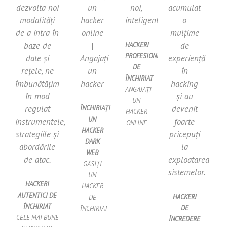
dezvolta noi
un
noi,
acumulat
modalități
hacker
inteligente.
o
de a intra în
online
mulțime
baze de
|
de
HACKERI
PROFESIONIȘTI
date și
Angajați
experiență
DE
rețele, ne
un
în
ÎNCHIRIAT
îmbunătățim
hacker
hacking
ANGAJAȚI
în mod
și au
UN
regulat
devenit
ÎNCHIRIAȚI
HACKER
UN
instrumentele,
foarte
ONLINE
HACKER
strategiile și
pricepuți
DARK
abordările
la
WEB
de atac.
exploatarea
GĂSIȚI
sistemelor.
UN
HACKERI
HACKER
AUTENTICI DE
HACKERI
DE
ÎNCHIRIAT
DE
ÎNCHIRIAT
CELE MAI BUNE
ÎNCREDERE