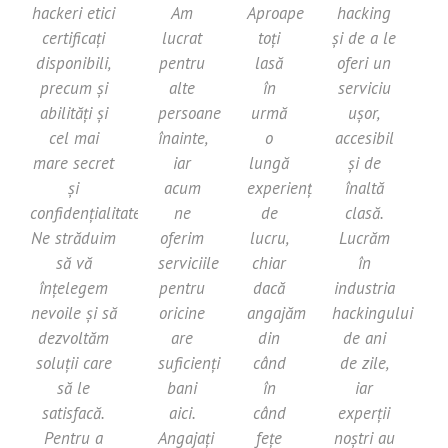
hackeri etici
Am
Aproape
hacking
certificați
lucrat
toți
și de a le
disponibili,
pentru
lasă
oferi un
precum și
alte
în
serviciu
abilități și
persoane
urmă
ușor,
cel mai
înainte,
o
accesibil
mare secret
iar
lungă
și de
și
acum
experiență
înaltă
confidențialitate.
ne
de
clasă.
Ne străduim
oferim
lucru,
Lucrăm
să vă
serviciile
chiar
în
înțelegem
pentru
dacă
industria
nevoile și să
oricine
angajăm
hackingului
dezvoltăm
are
din
de ani
soluții care
suficienți
când
de zile,
să le
bani
în
iar
satisfacă.
aici.
când
experții
Pentru a
Angajați
fețe
noștri au