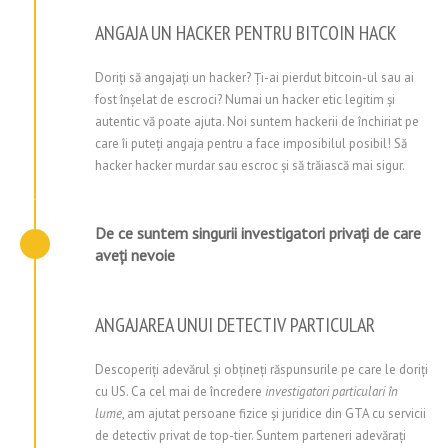
ANGAJA UN HACKER PENTRU BITCOIN HACK
Doriți să angajați un hacker? Ți-ai pierdut bitcoin-ul sau ai
fost înșelat de escroci? Numai un hacker etic legitim și
autentic vă poate ajuta. Noi suntem hackerii de închiriat pe
care îi puteți angaja pentru a face imposibilul posibil! Să
hacker hacker murdar sau escroc și să trăiască mai sigur.
De ce suntem singurii investigatori privați de care
aveți nevoie
ANGAJAREA UNUI DETECTIV PARTICULAR
Descoperiți adevărul și obțineți răspunsurile pe care le doriți
cu US. Ca cel mai de încredere
investigatori particulari în
lume
, am ajutat persoane fizice și juridice din GTA cu servicii
de detectiv privat de top-tier. Suntem parteneri adevărați