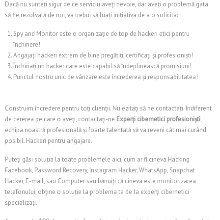
Dacă nu sunteți sigur de ce serviciu aveți nevoie, dar aveți o problemă gata
să fie rezolvată de noi, va trebui să luați inițiativa de a o solicita:
Spy and Monitor este o organizație de top de hackeri etici pentru
închiriere!
Angajați hackeri extrem de bine pregătiți, certificați și profesioniști!
Închiriați un hacker care este capabil să îndeplinească promisiuni!
Punctul nostru unic de vânzare este încrederea și responsabilitatea!
Construim încredere pentru toți clienții. Nu ezitați să ne contactați. Indiferent
de cererea pe care o aveți, contactați-ne
Experți cibernetici profesioniști
,
echipa noastră profesională și foarte talentată vă va reveni cât mai curând
posibil. Hackeri pentru angajare.
Puteți găsi soluția la toate problemele aici, cum ar fi cineva Hacking
Facebook, Password Recovery, Instagram Hacker, WhatsApp, Snapchat
Hacker, E-mail, sau Computer sau bănuiți că cineva este monitorizarea
telefonului, obține o soluție la problema ta de la experți cibernetici
specializați.