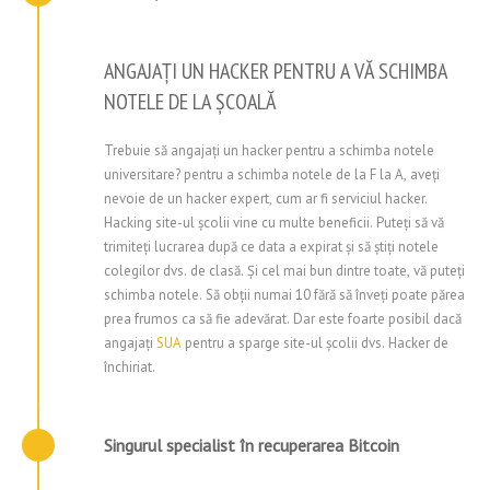
ANGAJAȚI UN HACKER PENTRU A VĂ SCHIMBA
NOTELE DE LA ȘCOALĂ
Trebuie să angajați un hacker pentru a schimba notele
universitare? pentru a schimba notele de la F la A, aveți
nevoie de un hacker expert, cum ar fi serviciul hacker.
Hacking site-ul școlii vine cu multe beneficii. Puteți să vă
trimiteți lucrarea după ce data a expirat și să știți notele
colegilor dvs. de clasă. Și cel mai bun dintre toate, vă puteți
schimba notele. Să obții numai 10 fără să înveți poate părea
prea frumos ca să fie adevărat. Dar este foarte posibil dacă
angajați
SUA
pentru a sparge site-ul școlii dvs.
Hacker de
închiriat
.
Singurul specialist în recuperarea Bitcoin