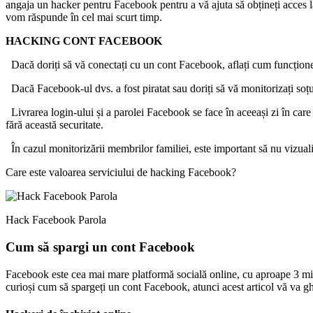
angaja un hacker pentru Facebook pentru a vă ajuta să obțineți acces l
vom răspunde în cel mai scurt timp.
HACKING CONT FACEBOOK
Dacă doriți să vă conectați cu un cont Facebook, aflați cum funcțion
Dacă Facebook-ul dvs. a fost piratat sau doriți să vă monitorizați soțul
Livrarea login-ului și a parolei Facebook se face în aceeași zi în care
fără această securitate.
În cazul monitorizării membrilor familiei, este important să nu vizuali
Care este valoarea serviciului de hacking Facebook?
Hack Facebook Parola
Cum să spargi un cont Facebook
Facebook este cea mai mare platformă socială online, cu aproape 3 milia
curioși cum să spargeți un cont Facebook, atunci acest articol vă va ghi