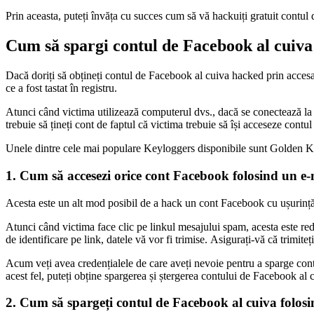
Prin aceasta, puteți învăța cu succes cum să vă hackuiți gratuit contu
Cum să spargi contul de Facebook al cuiva
Dacă doriți să obțineți contul de Facebook al cuiva hacked prin accesar
ce a fost tastat în registru.
Atunci când victima utilizează computerul dvs., dacă se conectează la Fa
trebuie să țineți cont de faptul că victima trebuie să își acceseze contu
Unele dintre cele mai populare Keyloggers disponibile sunt Golden Keyl
1. Cum să accesezi orice cont Facebook folosind un e
Acesta este un alt mod posibil de a hack un cont Facebook cu ușurință. T
Atunci când victima face clic pe linkul mesajului spam, acesta este redi
de identificare pe link, datele vă vor fi trimise. Asigurați-vă că trimite
Acum veți avea credențialele de care aveți nevoie pentru a sparge contu
acest fel, puteți obține spargerea și ștergerea contului de Facebook al 
2. Cum să spargeți contul de Facebook al cuiva folosind