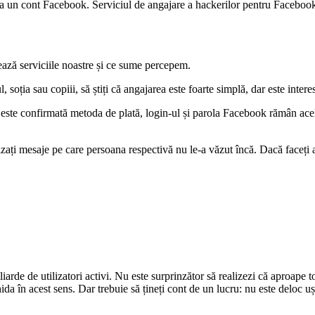
a un cont Facebook. Serviciul de angajare a hackerilor pentru Facebook 
ează serviciile noastre și ce sume percepem.
, soția sau copiii, să știți că angajarea este foarte simplă, dar este int
 este confirmată metoda de plată, login-ul și parola Facebook rămân acele
zați mesaje pe care persoana respectivă nu le-a văzut încă. Dacă faceți a
rde de utilizatori activi. Nu este surprinzător să realizezi că aproape 
da în acest sens. Dar trebuie să țineți cont de un lucru: nu este deloc u