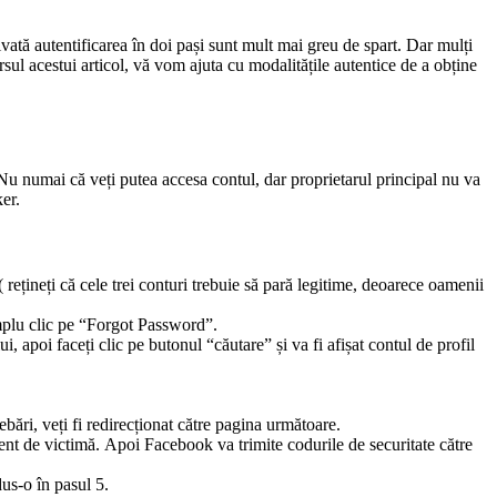
tivată autentificarea în doi pași sunt mult mai greu de spart. Dar mulți
ursul acestui articol, vă vom ajuta cu modalitățile autentice de a obține
 Nu numai că veți putea accesa contul, dar proprietarul principal nu va
er.
ți( rețineți că cele trei conturi trebuie să pară legitime, deoarece oamenii
implu clic pe “Forgot Password”.
, apoi faceți clic pe butonul “căutare” și va fi afișat contul de profil
ebări, veți fi redirecționat către pagina următoare.
recent de victimă. Apoi Facebook va trimite codurile de securitate către
us-o în pasul 5.