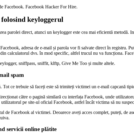
l de Facebook.
Facebook Hacker For Hire.
 folosind keyloggerul
ea parolei direct, atunci un keylogger este cea mai eficientă metodă. Ins
cebook, adresa de e-mail și parola vor fi salvate direct în registru. Put
l din calculatorul dvs. în mod specific, altfel trucul nu va funcționa.
Face
ogger, sniffpass, sniffit, klftp, Give Me Too și multe altele.
-mail spam
ot ce trebuie să faceți este să trimiteți victimei un e-mail capcană tipi
recționat către o pagină similară cu interfața Facebook, unde utilizatoru
ți utilizatorul pe site-ul oficial Facebook, astfel încât victima să nu suspe
l de Facebook al victimei. Deoarece aveți acces complet, puteți, de aseme
cuiva.
 servicii online plătite