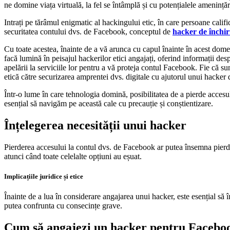
ne domine viața virtuală, la fel se întâmplă și cu potențialele amenință
Intrați pe tărâmul enigmatic al hackingului etic, în care persoane calific
securitatea contului dvs. de Facebook, conceptul de
hacker de închir
Cu toate acestea, înainte de a vă arunca cu capul înainte în acest domen
facă lumină în peisajul hackerilor etici angajați, oferind informații despr
apelării la serviciile lor pentru a vă proteja contul Facebook. Fie că s
etică către securizarea amprentei dvs. digitale cu ajutorul unui hacker
Într-o lume în care tehnologia domină, posibilitatea de a pierde accesu
esențial să navigăm pe această cale cu precauție și conștientizare.
Înțelegerea necesității unui hacker
Pierderea accesului la contul dvs. de Facebook ar putea însemna pierder
atunci când toate celelalte opțiuni au eșuat.
Implicațiile juridice și etice
Înainte de a lua în considerare angajarea unui hacker, este esențial să înț
putea confrunta cu consecințe grave.
Cum să angajezi un hacker pentru Facebo