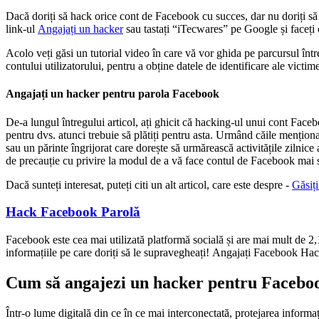
Dacă doriți să hack orice cont de Facebook cu succes, dar nu doriți să t
link-ul
Angajați un hacker
sau tastați “iTecwares” pe Google și faceți c
Acolo veți găsi un tutorial video în care vă vor ghida pe parcursul între
contului utilizatorului, pentru a obține datele de identificare ale victim
Angajați un hacker pentru parola Facebook
De-a lungul întregului articol, ați ghicit că hacking-ul unui cont Facebo
pentru dvs. atunci trebuie să plătiți pentru asta. Urmând căile mențion
sau un părinte îngrijorat care dorește să urmărească activitățile zilnic
de precauție cu privire la modul de a vă face contul de Facebook mai s
Dacă sunteți interesat, puteți citi un alt articol, care este despre -
Găsiți
Hack Facebook
Parolă
Facebook este cea mai utilizată platformă socială și are mai mult de 2,19
informațiile pe care doriți să le supravegheați!
Angajați Facebook Hac
Cum să angajezi un hacker pentru Facebo
Într-o lume digitală din ce în ce mai interconectată, protejarea infor