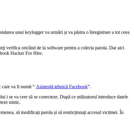
talarea unui keylogger va urmări și va păstra o înregistrare a tot ceea
eți verifica oricând de la software pentru a colecta parola. Dar aici
book Hacker For Hire.
c care va fi numit “
Asistență tehnică Facebook
”.
lui i se va cere să se conecteze. După ce utilizatorul introduce datele
cteze nimic.
nea, să modificați parola și să restricționați accesul victimei. În