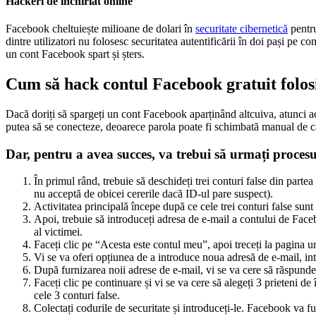
Hackeri de închiriat online
Facebook cheltuiește milioane de dolari în
securitate cibernetică
pentru
dintre utilizatori nu folosesc securitatea autentificării în doi pași pe c
un cont Facebook spart și șters.
Cum să hack contul Facebook gratuit folos
Dacă doriți să spargeți un cont Facebook aparținând altcuiva, atunci ac
putea să se conecteze, deoarece parola poate fi schimbată manual de c
Dar, pentru a avea succes, va trebui să urmați procesu
În primul rând, trebuie să deschideți trei conturi false din partea d
nu acceptă de obicei cererile dacă ID-ul pare suspect).
Activitatea principală începe după ce cele trei conturi false su
Apoi, trebuie să introduceți adresa de e-mail a contului de Facebo
al victimei.
Faceți clic pe “Acesta este contul meu”, apoi treceți la pagina u
Vi se va oferi opțiunea de a introduce noua adresă de e-mail, in
După furnizarea noii adrese de e-mail, vi se va cere să răspundeți 
Faceți clic pe continuare și vi se va cere să alegeți 3 prieteni d
cele 3 conturi false.
Colectați codurile de securitate și introduceți-le. Facebook va