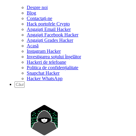
Despre noi
Blog
Contactați-ne
Hack portofele Crypto
Angajați Email Hacker
Angajați Facebook Hacker
Angajați Grades Hacker
Acasă
Instagram Hacker
Investigarea soțului înșelător
Hackeri de telefoane
Politica de confidențialitate
Snapchat Hacker
Hacker WhatsApp