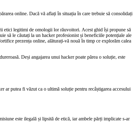
părarea online. Dacă vă aflați în situația în care trebuie să consolidați
i etici legitimi de omologii lor răuvoitori. Acest ghid își propune să
uie să le căutați la un hacker profesionist și beneficiile potențiale ale
 fortifice prezența online, alăturați-vă nouă în timp ce explorăm calea
 dureroasă. Deși angajarea unui hacker poate părea o soluție, este
r ar putea fi văzut ca o ultimă soluție pentru recâștigarea accesului
isiune este ilegală și lipsită de etică, iar ambele părți implicate s-ar