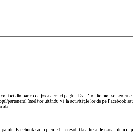
ntact din partea de jos a acestei pagini. Există multe motive pentru ca
țul/partenerul înșelător uitându-vă la activitățile lor de pe Facebook sa
rola.
 parolei Facebook sau a pierderii accesului la adresa de e-mail de recupe