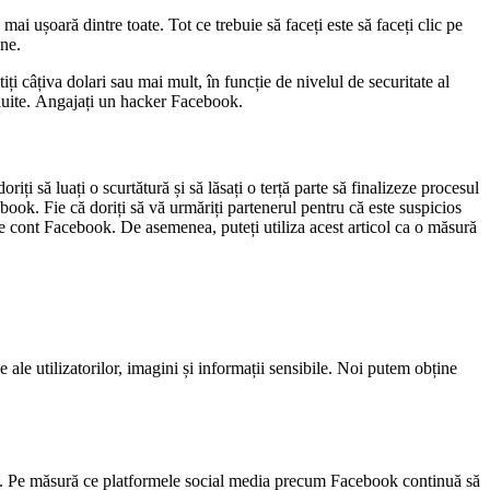
ai ușoară dintre toate. Tot ce trebuie să faceți este să faceți clic pe
ine.
ți câțiva dolari sau mai mult, în funcție de nivelul de securitate al
luite.
Angajați un hacker Facebook.
i să luați o scurtătură și să lăsați o terță parte să finalizeze procesul
ook. Fie că doriți să vă urmăriți partenerul pentru că este suspicios
rice cont Facebook. De asemenea, puteți utiliza acest articol ca o măsură
 ale utilizatorilor, imagini și informații sensibile. Noi putem obține
antă. Pe măsură ce platformele social media precum Facebook continuă să