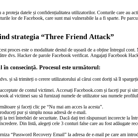
 a proteja datele și confidențialitatea utilizatorilor. Conturile care au ac
onturile lor de Facebook, care sunt mai vulnerabile la a fi sparte. Pe parc
ind strategia “Three Friend Attack”
est proces este o modalitate destul de ușoară de a obține întregul cont.
ătre dvs. Hacker de parole Facebook verificat.
Angajați Facebook Hack
l în consecință. Procesul este următorul:
vs. și să trimiteți o cerere utilizatorului al cărui cont doriți să îl sparge
nt acceptate de contul victimei. Accesați Facebook.com și faceți pur și s
ok al victimei sau să furnizați numele de utilizator sau numele profilului
rmătoare și faceți clic pe “Nu mai am acces la acesta”.
troduceți pur și simplu noua adresă de e-mail.
la trei întrebări de securitate. Dacă dați trei răspunsuri incorecte la într
e încredere. Din listă, alegeți cele 3 conturi false care au fost adăugate 
 furniza “Password Recovery Email” la adresa de e-mail pe care am introd