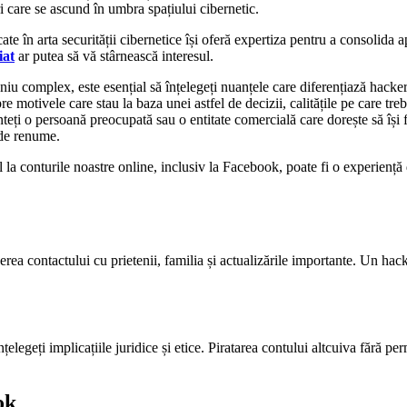
ri care se ascund în umbra spațiului cibernetic.
ate în arta securității cibernetice își oferă expertiza pentru a consolida a
iat
ar putea să vă stârnească interesul.
iu complex, este esențial să înțelegeți nuanțele care diferențiază hackeri
e motivele care stau la baza unei astfel de decizii, calitățile pe care treb
unteți o persoană preocupată sau o entitate comercială care dorește să își
 de renume.
l la conturile noastre online, inclusiv la Facebook, poate fi o experiență
ea contactului cu prietenii, familia și actualizările importante. Un hacke
elegeți implicațiile juridice și etice. Piratarea contului altcuiva fără perm
ok