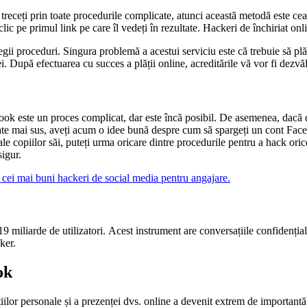
receți prin toate procedurile complicate, atunci această metodă este cea m
lic pe primul link pe care îl vedeți în rezultate. Hackeri de închiriat onl
gii proceduri. Singura problemă a acestui serviciu este că trebuie să plăti
ei. După efectuarea cu succes a plății online, acreditările vă vor fi dezvă
ok este un proces complicat, dar este încă posibil. De asemenea, dacă doriț
ate mai sus, aveți acum o idee bună despre cum să spargeți un cont Faceb
e ale copiilor săi, puteți urma oricare dintre procedurile pentru a hack o
igur.
 cei mai buni hackeri de social media pentru angajare.
 miliarde de utilizatori. Acest instrument are conversațiile confidențiale
ker.
ok
mațiilor personale și a prezenței dvs. online a devenit extrem de import