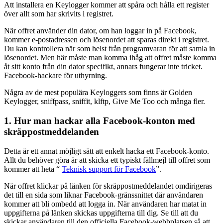
Att installera en Keylogger kommer att spåra och hålla ett register
över allt som har skrivits i registret.
När offret använder din dator, om han loggar in på Facebook,
kommer e-postadressen och lösenordet att sparas direkt i registret.
Du kan kontrollera när som helst från programvaran för att samla in
lösenordet. Men här måste man komma ihåg att offret måste komma
åt sitt konto från din dator specifikt, annars fungerar inte tricket.
Facebook-hackare för uthyrning.
Några av de mest populära Keyloggers som finns är Golden
Keylogger, sniffpass, sniffit, klftp, Give Me Too och många fler.
1. Hur man hackar alla Facebook-konton med
skräppostmeddelanden
Detta är ett annat möjligt sätt att enkelt hacka ett Facebook-konto.
Allt du behöver göra är att skicka ett typiskt fällmejl till offret som
kommer att heta “
Teknisk support för Facebook
”.
När offret klickar på länken för skräppostmeddelandet omdirigeras
det till en sida som liknar Facebook-gränssnittet där användaren
kommer att bli ombedd att logga in. När användaren har matat in
uppgifterna på länken skickas uppgifterna till dig. Se till att du
skickar användaren till den officiella Facebook-webbplatsen så att