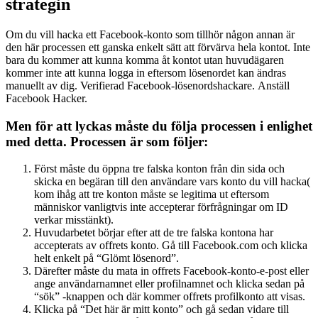
strategin
Om du vill hacka ett Facebook-konto som tillhör någon annan är
den här processen ett ganska enkelt sätt att förvärva hela kontot. Inte
bara du kommer att kunna komma åt kontot utan huvudägaren
kommer inte att kunna logga in eftersom lösenordet kan ändras
manuellt av dig. Verifierad Facebook-lösenordshackare.
Anställ
Facebook Hacker.
Men för att lyckas måste du följa processen i enlighet
med detta. Processen är som följer:
Först måste du öppna tre falska konton från din sida och
skicka en begäran till den användare vars konto du vill hacka(
kom ihåg att tre konton måste se legitima ut eftersom
människor vanligtvis inte accepterar förfrågningar om ID
verkar misstänkt).
Huvudarbetet börjar efter att de tre falska kontona har
accepterats av offrets konto. Gå till Facebook.com och klicka
helt enkelt på “Glömt lösenord”.
Därefter måste du mata in offrets Facebook-konto-e-post eller
ange användarnamnet eller profilnamnet och klicka sedan på
“sök” -knappen och där kommer offrets profilkonto att visas.
Klicka på “Det här är mitt konto” och gå sedan vidare till