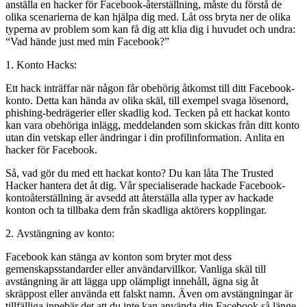
anställa en hacker för Facebook-återställning, måste du förstå de
olika scenarierna de kan hjälpa dig med. Låt oss bryta ner de olika
typerna av problem som kan få dig att klia dig i huvudet och undra:
“Vad hände just med min Facebook?”
1. Konto Hacks:
Ett hack inträffar när någon får obehörig åtkomst till ditt Facebook-
konto. Detta kan hända av olika skäl, till exempel svaga lösenord,
phishing-bedrägerier eller skadlig kod. Tecken på ett hackat konto
kan vara obehöriga inlägg, meddelanden som skickas från ditt konto
utan din vetskap eller ändringar i din profilinformation.
Anlita en
hacker för Facebook.
Så, vad gör du med ett hackat konto? Du kan låta The Trusted
Hacker hantera det åt dig. Vår specialiserade hackade Facebook-
kontoåterställning är avsedd att återställa alla typer av hackade
konton och ta tillbaka dem från skadliga aktörers kopplingar.
2. Avstängning av konto:
Facebook kan stänga av konton som bryter mot dess
gemenskapsstandarder eller användarvillkor. Vanliga skäl till
avstängning är att lägga upp olämpligt innehåll, ägna sig åt
skräppost eller använda ett falskt namn. Även om avstängningar är
tillfälliga innebär det att du inte kan använda din Facebook så länge