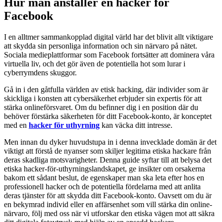
Hur man anställer en hacker för
Facebook
I en alltmer sammankopplad digital värld har det blivit allt viktigare
att skydda sin personliga information och sin närvaro på nätet.
Sociala medieplattformar som Facebook fortsätter att dominera våra
virtuella liv, och det gör även de potentiella hot som lurar i
cyberrymdens skuggor.
Gå in i den gåtfulla världen av etisk hacking, där individer som är
skickliga i konsten att cybersäkerhet erbjuder sin expertis för att
stärka onlineförsvaret. Om du befinner dig i en position där du
behöver förstärka säkerheten för ditt Facebook-konto, är konceptet
med en
hacker för uthyrning
kan väcka ditt intresse.
Men innan du dyker huvudstupa in i denna invecklade domän är det
viktigt att förstå de nyanser som skiljer legitima etiska hackare från
deras skadliga motsvarigheter. Denna guide syftar till att belysa det
etiska hacker-för-uthyrningslandskapet, ge insikter om orsakerna
bakom ett sådant beslut, de egenskaper man ska leta efter hos en
professionell hacker och de potentiella fördelarna med att anlita
deras tjänster för att skydda ditt Facebook-konto. Oavsett om du är
en bekymrad individ eller en affärsenhet som vill stärka din online-
närvaro, följ med oss när vi utforskar den etiska vägen mot att säkra