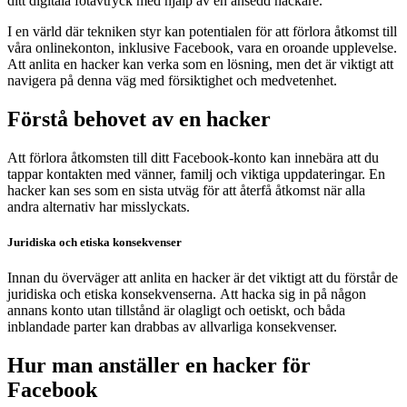
ditt digitala fotavtryck med hjälp av en ansedd hackare.
I en värld där tekniken styr kan potentialen för att förlora åtkomst till
våra onlinekonton, inklusive Facebook, vara en oroande upplevelse.
Att anlita en hacker kan verka som en lösning, men det är viktigt att
navigera på denna väg med försiktighet och medvetenhet.
Förstå behovet av en hacker
Att förlora åtkomsten till ditt Facebook-konto kan innebära att du
tappar kontakten med vänner, familj och viktiga uppdateringar. En
hacker kan ses som en sista utväg för att återfå åtkomst när alla
andra alternativ har misslyckats.
Juridiska och etiska konsekvenser
Innan du överväger att anlita en hacker är det viktigt att du förstår de
juridiska och etiska konsekvenserna. Att hacka sig in på någon
annans konto utan tillstånd är olagligt och oetiskt, och båda
inblandade parter kan drabbas av allvarliga konsekvenser.
Hur man anställer en hacker för
Facebook