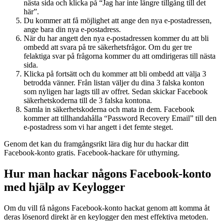
nästa sida och klicka på “Jag har inte längre tillgång till det
här”.
Du kommer att få möjlighet att ange den nya e-postadressen,
ange bara din nya e-postadress.
När du har angett den nya e-postadressen kommer du att bli
ombedd att svara på tre säkerhetsfrågor. Om du ger tre
felaktiga svar på frågorna kommer du att omdirigeras till nästa
sida.
Klicka på fortsätt och du kommer att bli ombedd att välja 3
betrodda vänner. Från listan väljer du dina 3 falska konton
som nyligen har lagts till av offret. Sedan skickar Facebook
säkerhetskoderna till de 3 falska kontona.
Samla in säkerhetskoderna och mata in dem. Facebook
kommer att tillhandahålla “Password Recovery Email” till den
e-postadress som vi har angett i det femte steget.
Genom det kan du framgångsrikt lära dig hur du hackar ditt
Facebook-konto gratis.
Facebook-hackare för uthyrning.
Hur man hackar någons Facebook-konto
med hjälp av Keylogger
Om du vill få någons Facebook-konto hackat genom att komma åt
deras lösenord direkt är en keylogger den mest effektiva metoden.