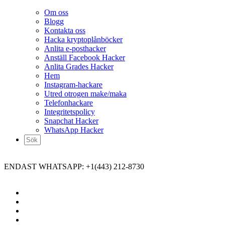
Om oss
Blogg
Kontakta oss
Hacka kryptoplånböcker
Anlita e-posthacker
Anställ Facebook Hacker
Anlita Grades Hacker
Hem
Instagram-hackare
Utred otrogen make/maka
Telefonhackare
Integritetspolicy
Snapchat Hacker
WhatsApp Hacker
ENDAST WHATSAPP: +1(443) 212-8730