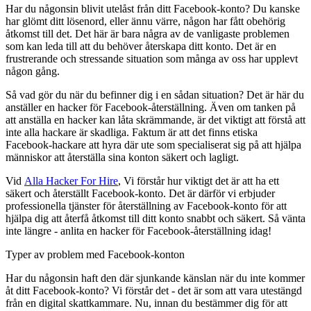
Har du någonsin blivit utelåst från ditt Facebook-konto? Du kanske
har glömt ditt lösenord, eller ännu värre, någon har fått obehörig
åtkomst till det. Det här är bara några av de vanligaste problemen
som kan leda till att du behöver återskapa ditt konto. Det är en
frustrerande och stressande situation som många av oss har upplevt
någon gång.
Så vad gör du när du befinner dig i en sådan situation? Det är här du
anställer en hacker för Facebook-återställning. Även om tanken på
att anställa en hacker kan låta skrämmande, är det viktigt att förstå att
inte alla hackare är skadliga. Faktum är att det finns etiska
Facebook-hackare att hyra där ute som specialiserat sig på att hjälpa
människor att återställa sina konton säkert och lagligt.
Vid
Alla Hacker For Hire
, Vi förstår hur viktigt det är att ha ett
säkert och återställt Facebook-konto. Det är därför vi erbjuder
professionella tjänster för återställning av Facebook-konto för att
hjälpa dig att återfå åtkomst till ditt konto snabbt och säkert. Så vänta
inte längre - anlita en hacker för Facebook-återställning idag!
Typer av problem med Facebook-konton
Har du någonsin haft den där sjunkande känslan när du inte kommer
åt ditt Facebook-konto? Vi förstår det - det är som att vara utestängd
från en digital skattkammare. Nu, innan du bestämmer dig för att