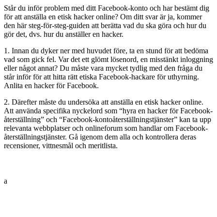
Står du inför problem med ditt Facebook-konto och har bestämt dig
för att anställa en etisk hacker online? Om ditt svar är ja, kommer
den här steg-för-steg-guiden att berätta vad du ska göra och hur du
gör det, dvs. hur du anställer en hacker.
1. Innan du dyker ner med huvudet före, ta en stund för att bedöma
vad som gick fel. Var det ett glömt lösenord, en misstänkt inloggning
eller något annat? Du måste vara mycket tydlig med den fråga du
står inför för att hitta rätt etiska Facebook-hackare för uthyrning.
Anlita en hacker för Facebook.
2. Därefter måste du undersöka att anställa en etisk hacker online.
Att använda specifika nyckelord som “hyra en hacker för Facebook-
återställning” och “Facebook-kontoåterställningstjänster” kan ta upp
relevanta webbplatser och onlineforum som handlar om Facebook-
återställningstjänster. Gå igenom dem alla och kontrollera deras
recensioner, vittnesmål och meritlista.
a