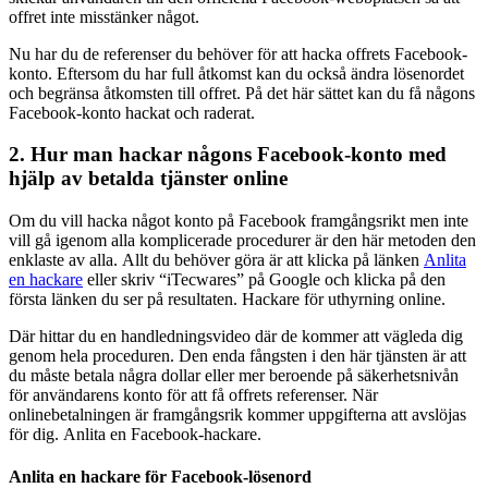
offret inte misstänker något.
Nu har du de referenser du behöver för att hacka offrets Facebook-
konto. Eftersom du har full åtkomst kan du också ändra lösenordet
och begränsa åtkomsten till offret. På det här sättet kan du få någons
Facebook-konto hackat och raderat.
2. Hur man hackar någons Facebook-konto med
hjälp av betalda tjänster online
Om du vill hacka något konto på Facebook framgångsrikt men inte
vill gå igenom alla komplicerade procedurer är den här metoden den
enklaste av alla. Allt du behöver göra är att klicka på länken
Anlita
en hackare
eller skriv “iTecwares” på Google och klicka på den
första länken du ser på resultaten. Hackare för uthyrning online.
Där hittar du en handledningsvideo där de kommer att vägleda dig
genom hela proceduren. Den enda fångsten i den här tjänsten är att
du måste betala några dollar eller mer beroende på säkerhetsnivån
för användarens konto för att få offrets referenser. När
onlinebetalningen är framgångsrik kommer uppgifterna att avslöjas
för dig.
Anlita en Facebook-hackare.
Anlita en hackare för Facebook-lösenord