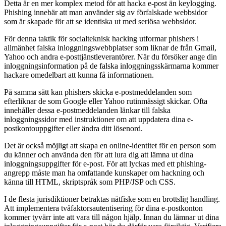
Detta är en mer komplex metod för att hacka e-post än keylogging.
Phishing innebär att man använder sig av förfalskade webbsidor
som är skapade för att se identiska ut med seriösa webbsidor.
För denna taktik för socialteknisk hacking utformar phishers i
allmänhet falska inloggningswebbplatser som liknar de från Gmail,
Yahoo och andra e-posttjänstleverantörer. När du försöker ange din
inloggningsinformation på de falska inloggningsskärmarna kommer
hackare omedelbart att kunna få informationen.
På samma sätt kan phishers skicka e-postmeddelanden som
efterliknar de som Google eller Yahoo rutinmässigt skickar. Ofta
innehåller dessa e-postmeddelanden länkar till falska
inloggningssidor med instruktioner om att uppdatera dina e-
postkontouppgifter eller ändra ditt lösenord.
Det är också möjligt att skapa en online-identitet för en person som
du känner och använda den för att lura dig att lämna ut dina
inloggningsuppgifter för e-post. För att lyckas med ett phishing-
angrepp måste man ha omfattande kunskaper om hackning och
känna till HTML, skriptspråk som PHP/JSP och CSS.
I de flesta jurisdiktioner betraktas nätfiske som en brottslig handling.
Att implementera tvåfaktorsautentisering för dina e-postkonton
kommer tyvärr inte att vara till någon hjälp. Innan du lämnar ut dina