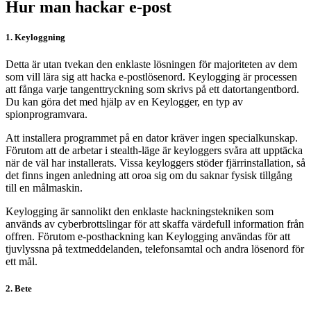
Hur man hackar e-post
1. Keyloggning
Detta är utan tvekan den enklaste lösningen för majoriteten av dem
som vill lära sig att hacka e-postlösenord. Keylogging är processen
att fånga varje tangenttryckning som skrivs på ett datortangentbord.
Du kan göra det med hjälp av en Keylogger, en typ av
spionprogramvara.
Att installera programmet på en dator kräver ingen specialkunskap.
Förutom att de arbetar i stealth-läge är keyloggers svåra att upptäcka
när de väl har installerats. Vissa keyloggers stöder fjärrinstallation, så
det finns ingen anledning att oroa sig om du saknar fysisk tillgång
till en målmaskin.
Keylogging är sannolikt den enklaste hackningstekniken som
används av cyberbrottslingar för att skaffa värdefull information från
offren. Förutom e-posthackning kan Keylogging användas för att
tjuvlyssna på textmeddelanden, telefonsamtal och andra lösenord för
ett mål.
2. Bete