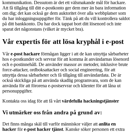
kommunikation. Dessutom är det ett välsmakande mål för hackare.
Att få tillgång till ditt e-postkonto ger dem mer än bara information
om dig; det kan också ge dem auktoritet över alla webbplatser som
du har inloggningsuppgifter för. Tänk på att du vill kontrollera saldot
på ditt bankkonto. Du har dock tappat bort ditt lösenord och inte
sparat det någonstans (vilket är mycket bra).
Vår expertis för att lösa kryphål i e-post
Vår
e-post hackare
förmågan ligger i att de kan utnyttja sårbarheter
hos e-postkunder och servrar för att komma åt användarnas lösenord
och e-postinnehåll. De använder massor av metoder, inklusive brute
force-attacker, ordboksattacker och social engineering, för att
utnyttja dessa sårbarheter och få tillgång till användardata. De är
också skickliga på att använda skadlig programvara, som de kan
använda för att förorena e-postservrar och klienter för att låna ut
personuppgifter.
Kontakta oss idag för att få vårt
värdefulla hackningstjänster
Vi utmärker oss från andra på grund av:
Det finns många skäl till varför människor väljer att
anlita en
hacker
för
e-post hacker tjänst
. Kanske söker personen ett extra