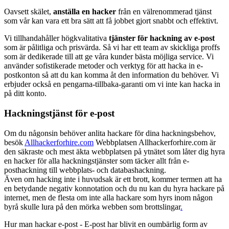
Oavsett skälet,
anställa en hacker
från en välrenommerad tjänst
som vår kan vara ett bra sätt att få jobbet gjort snabbt och effektivt.
Vi tillhandahåller högkvalitativa
tjänster för hackning av e-post
som är pålitliga och prisvärda. Så vi har ett team av skickliga proffs
som är dedikerade till att ge våra kunder bästa möjliga service. Vi
använder sofistikerade metoder och verktyg för att hacka in e-
postkonton så att du kan komma åt den information du behöver. Vi
erbjuder också en pengarna-tillbaka-garanti om vi inte kan hacka in
på ditt konto.
Hackningstjänst för e-post
Om du någonsin behöver anlita hackare för dina hackningsbehov,
besök
Allhackerforhire.com
Webbplatsen Allhackerforhire.com är
den säkraste och mest äkta webbplatsen på ytnätet som låter dig hyra
en hacker för alla hackningstjänster som täcker allt från e-
posthackning till webbplats- och databashackning.
Även om hacking inte i huvudsak är ett brott, kommer termen att ha
en betydande negativ konnotation och du nu kan du hyra hackare på
internet, men de flesta om inte alla hackare som hyrs inom någon
byrå skulle lura på den mörka webben som brottslingar
.
Hur man hackar e-post - E-post har blivit en oumbärlig form av