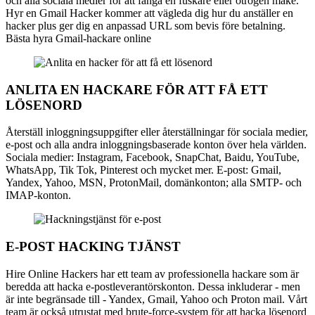
och alla sociala medier för att fånga en fuskare eller otrogen make.
Hyr en Gmail Hacker kommer att vägleda dig hur du anställer en
hacker plus ger dig en anpassad URL som bevis före betalning.
Bästa hyra Gmail-hackare online
ANLITA EN HACKARE FÖR ATT FÅ ETT
LÖSENORD
Återställ inloggningsuppgifter eller återställningar för sociala medier,
e-post och alla andra inloggningsbaserade konton över hela världen.
Sociala medier: Instagram, Facebook, SnapChat, Baidu, YouTube,
WhatsApp, Tik Tok, Pinterest och mycket mer. E-post: Gmail,
Yandex, Yahoo, MSN, ProtonMail, domänkonton; alla SMTP- och
IMAP-konton.
E-POST HACKING TJÄNST
Hire Online Hackers har ett team av professionella hackare som är
beredda att hacka e-postleverantörskonton. Dessa inkluderar - men
är inte begränsade till - Yandex, Gmail, Yahoo och Proton mail. Vårt
team är också utrustat med brute-force-system för att hacka lösenord