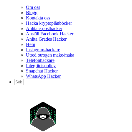
Om oss
Blogg
Kontakta oss
Hacka kryptoplånböcker
Anlita e-posthacker
Anställ Facebook Hacker
Anlita Grades Hacker
Hem
Instagram-hackare
Utred otrogen make/maka
Telefonhackare
Integritetspolicy
Snapchat Hacker
WhatsApp Hacker