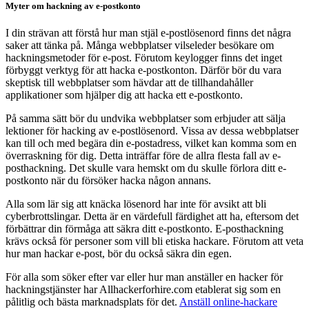
Myter om hackning av e-postkonto
I din strävan att förstå hur man stjäl e-postlösenord finns det några
saker att tänka på. Många webbplatser vilseleder besökare om
hackningsmetoder för e-post. Förutom keylogger finns det inget
förbyggt verktyg för att hacka e-postkonton. Därför bör du vara
skeptisk till webbplatser som hävdar att de tillhandahåller
applikationer som hjälper dig att hacka ett e-postkonto.
På samma sätt bör du undvika webbplatser som erbjuder att sälja
lektioner för hacking av e-postlösenord. Vissa av dessa webbplatser
kan till och med begära din e-postadress, vilket kan komma som en
överraskning för dig. Detta inträffar före de allra flesta fall av e-
posthackning. Det skulle vara hemskt om du skulle förlora ditt e-
postkonto när du försöker hacka någon annans.
Alla som lär sig att knäcka lösenord har inte för avsikt att bli
cyberbrottslingar. Detta är en värdefull färdighet att ha, eftersom det
förbättrar din förmåga att säkra ditt e-postkonto. E-posthackning
krävs också för personer som vill bli etiska hackare. Förutom att veta
hur man hackar e-post, bör du också säkra din egen.
För alla som söker efter var eller hur man anställer en hacker för
hackningstjänster har Allhackerforhire.com etablerat sig som en
pålitlig och bästa marknadsplats för det.
Anställ online-hackare