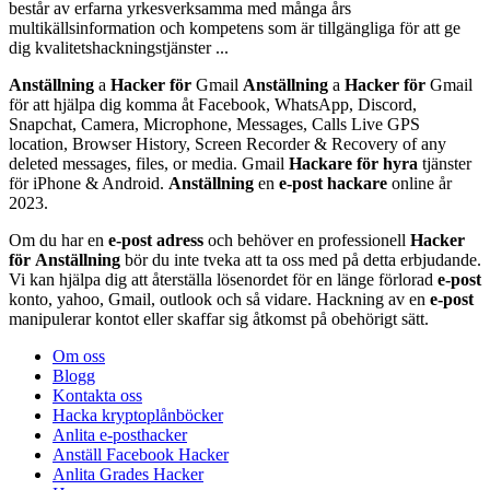
består av erfarna yrkesverksamma med många års
multikällsinformation och kompetens som är tillgängliga för att ge
dig kvalitetshackningstjänster ...
Anställning
a
Hacker
för
Gmail
Anställning
a
Hacker
för
Gmail
för att hjälpa dig komma åt Facebook, WhatsApp, Discord,
Snapchat, Camera, Microphone, Messages, Calls Live GPS
location, Browser History, Screen Recorder & Recovery of any
deleted messages, files, or media. Gmail
Hackare
för
hyra
tjänster
för iPhone & Android.
Anställning
en
e-post
hackare
online år
2023.
Om du har en
e-post
adress
och behöver en professionell
Hacker
för
Anställning
bör du inte tveka att ta oss med på detta erbjudande.
Vi kan hjälpa dig att återställa lösenordet för en länge förlorad
e-post
konto, yahoo, Gmail, outlook och så vidare. Hackning av en
e-post
manipulerar kontot eller skaffar sig åtkomst på obehörigt sätt.
Om oss
Blogg
Kontakta oss
Hacka kryptoplånböcker
Anlita e-posthacker
Anställ Facebook Hacker
Anlita Grades Hacker