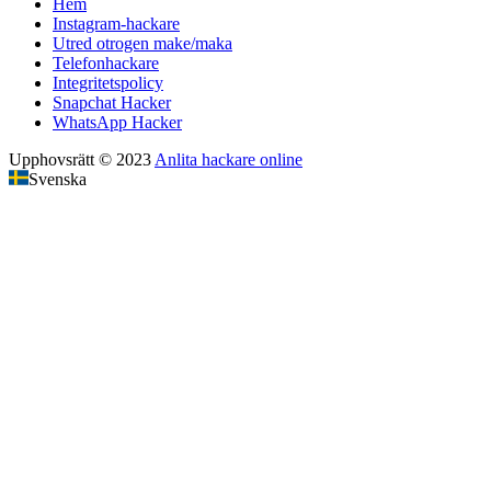
Hem
Instagram-hackare
Utred otrogen make/maka
Telefonhackare
Integritetspolicy
Snapchat Hacker
WhatsApp Hacker
Upphovsrätt © 2023
Anlita hackare online
Svenska