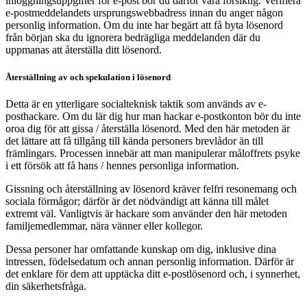
inloggningsuppgifter för e-post bör du därför vara försiktig. Verifiera
e-postmeddelandets ursprungswebbadress innan du anger någon
personlig information. Om du inte har begärt att få byta lösenord
från början ska du ignorera bedrägliga meddelanden där du
uppmanas att återställa ditt lösenord.
Återställning av och spekulation i lösenord
Detta är en ytterligare socialteknisk taktik som används av e-
posthackare. Om du lär dig hur man hackar e-postkonton bör du inte
oroa dig för att gissa / återställa lösenord. Med den här metoden är
det lättare att få tillgång till kända personers brevlådor än till
främlingars. Processen innebär att man manipulerar måloffrets psyke
i ett försök att få hans / hennes personliga information.
Gissning och återställning av lösenord kräver felfri resonemang och
sociala förmågor; därför är det nödvändigt att känna till målet
extremt väl. Vanligtvis är hackare som använder den här metoden
familjemedlemmar, nära vänner eller kollegor.
Dessa personer har omfattande kunskap om dig, inklusive dina
intressen, födelsedatum och annan personlig information. Därför är
det enklare för dem att upptäcka ditt e-postlösenord och, i synnerhet,
din säkerhetsfråga.