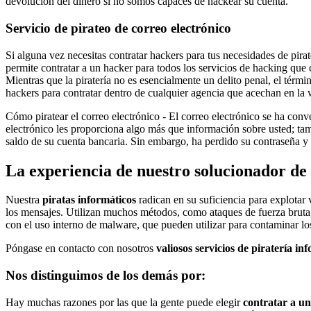
devolución del dinero si no somos capaces de hackear su cuenta.
Servicio de pirateo de correo electrónico
Si alguna vez necesitas contratar hackers para tus necesidades de pirat
permite contratar a un hacker para todos los servicios de hacking que c
Mientras que la piratería no es esencialmente un delito penal, el térmi
hackers para contratar dentro de cualquier agencia que acechan en l
Cómo piratear el correo electrónico - El correo electrónico se ha con
electrónico les proporciona algo más que información sobre usted; tamb
saldo de su cuenta bancaria. Sin embargo, ha perdido su contraseña y 
La experiencia de nuestro solucionador de 
Nuestra
piratas informáticos
radican en su suficiencia para explotar 
los mensajes. Utilizan muchos métodos, como ataques de fuerza bruta, a
con el uso interno de malware, que pueden utilizar para contaminar los
Póngase en contacto con nosotros
valiosos servicios de piratería in
Nos distinguimos de los demás por:
Hay muchas razones por las que la gente puede elegir
contratar a u