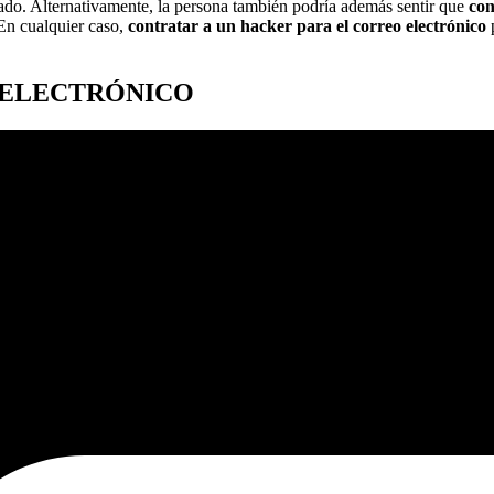
ado. Alternativamente, la persona también podría además sentir que
con
En cualquier caso,
contratar a un hacker para el correo electrónico
p
 ELECTRÓNICO