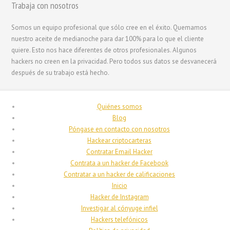
Trabaja con nosotros
Română
Português
Somos un equipo profesional que sólo cree en el éxito. Quemamos
nuestro aceite de medianoche para dar 100% para lo que el cliente
Polski
quiere. Esto nos hace diferentes de otros profesionales. Algunos
Nederlands (België)
hackers no creen en la privacidad. Pero todos sus datos se desvanecerá
después de su trabajo está hecho.
Nederlands
Bahasa Melayu
Quiénes somos
한국어
Blog
日本語
Póngase en contacto con nosotros
Hackear criptocarteras
Italiano
Contratar Email Hacker
Magyar
Contrata a un hacker de Facebook
Contratar a un hacker de calificaciones
Hrvatski
Inicio
עִבְרִית
Hacker de Instagram
Investigar al cónyuge infiel
Français de Belgique
Hackers telefónicos
Français du Canada