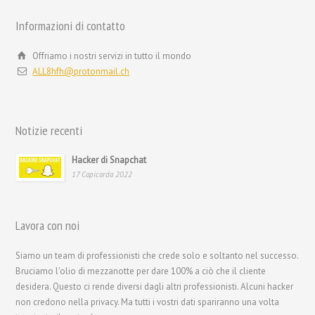
Informazioni di contatto
Offriamo i nostri servizi in tutto il mondo
ALL8hfh@protonmail.ch
繁體中文
香港中文
Notizie recenti
简体中文
ไทย
Hacker di Snapchat
17 Capicorda 2022
Svenska
Русский
Lavora con noi
Română
Português
Siamo un team di professionisti che crede solo e soltanto nel successo.
Bruciamo l'olio di mezzanotte per dare 100% a ciò che il cliente
Polski
desidera. Questo ci rende diversi dagli altri professionisti. Alcuni hacker
Nederlands (België)
non credono nella privacy. Ma tutti i vostri dati spariranno una volta