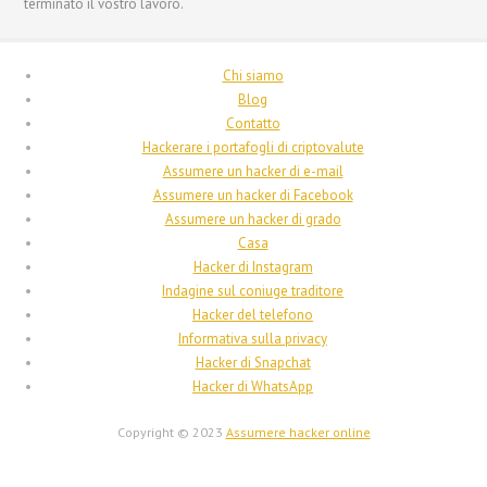
terminato il vostro lavoro.
Nederlands
Bahasa Melayu
Chi siamo
한국어
Blog
日本語
Contatto
Hackerare i portafogli di criptovalute
Magyar
Assumere un hacker di e-mail
Hrvatski
Assumere un hacker di Facebook
Assumere un hacker di grado
עִבְרִית
Casa
Français de Belgique
Hacker di Instagram
Indagine sul coniuge traditore
Français du Canada
Hacker del telefono
Français
Informativa sulla privacy
Hacker di Snapchat
Suomi
Hacker di WhatsApp
فارسی
Copyright © 2023
Assumere hacker online
Español
Deutsch (Schweiz)