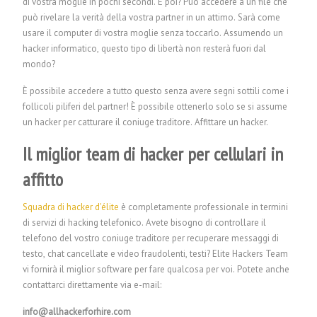
di vostra moglie in pochi secondi. E poi? Può accedere a un file che
può rivelare la verità della vostra partner in un attimo. Sarà come
usare il computer di vostra moglie senza toccarlo. Assumendo un
hacker informatico, questo tipo di libertà non resterà fuori dal
mondo?
È possibile accedere a tutto questo senza avere segni sottili come i
follicoli piliferi del partner! È possibile ottenerlo solo se si assume
un hacker per catturare il coniuge traditore.
Affittare un hacker.
Il miglior team di hacker per cellulari in
affitto
Squadra di hacker d'élite
è completamente professionale in termini
di servizi di hacking telefonico. Avete bisogno di controllare il
telefono del vostro coniuge traditore per recuperare messaggi di
testo, chat cancellate e video fraudolenti, testi? Elite Hackers Team
vi fornirà il miglior software per fare qualcosa per voi. Potete anche
contattarci direttamente via e-mail:
info@allhackerforhire.com