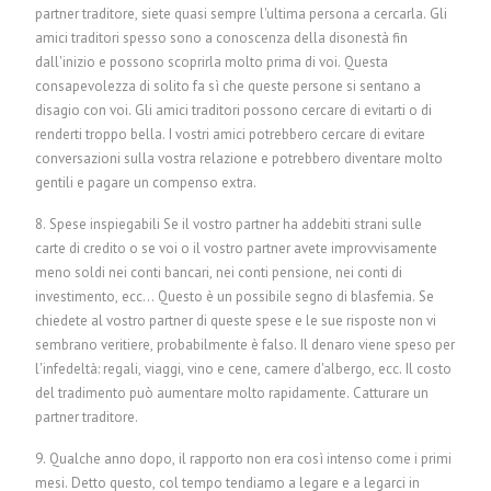
partner traditore, siete quasi sempre l'ultima persona a cercarla. Gli
amici traditori spesso sono a conoscenza della disonestà fin
dall'inizio e possono scoprirla molto prima di voi. Questa
consapevolezza di solito fa sì che queste persone si sentano a
disagio con voi. Gli amici traditori possono cercare di evitarti o di
renderti troppo bella. I vostri amici potrebbero cercare di evitare
conversazioni sulla vostra relazione e potrebbero diventare molto
gentili e pagare un compenso extra.
8. Spese inspiegabili Se il vostro partner ha addebiti strani sulle
carte di credito o se voi o il vostro partner avete improvvisamente
meno soldi nei conti bancari, nei conti pensione, nei conti di
investimento, ecc... Questo è un possibile segno di blasfemia. Se
chiedete al vostro partner di queste spese e le sue risposte non vi
sembrano veritiere, probabilmente è falso. Il denaro viene speso per
l'infedeltà: regali, viaggi, vino e cene, camere d'albergo, ecc. Il costo
del tradimento può aumentare molto rapidamente. Catturare un
partner traditore.
9. Qualche anno dopo, il rapporto non era così intenso come i primi
mesi. Detto questo, col tempo tendiamo a legare e a legarci in