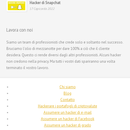
Hacker di Snapchat
Português
17 Capicorda 2022
Polski
Nederlands (België)
Lavora con noi
Nederlands
Siamo un team di professionisti che crede solo e soltanto nel successo.
Bahasa Melayu
Bruciamo l'olio di mezzanotte per dare 100% a ciò che il cliente
한국어
desidera. Questo ci rende diversi dagli altri professionisti. Alcuni hacker
non credono nella privacy. Ma tutti i vostri dati spariranno una volta
日本語
terminato il vostro lavoro.
Magyar
Hrvatski
Chi siamo
עִבְרִית
Blog
Contatto
Français de Belgique
Hackerare i portafogli di criptovalute
Français du Canada
Assumere un hacker di e-mail
Assumere un hacker di Facebook
Français
Assumere un hacker di grado
Suomi