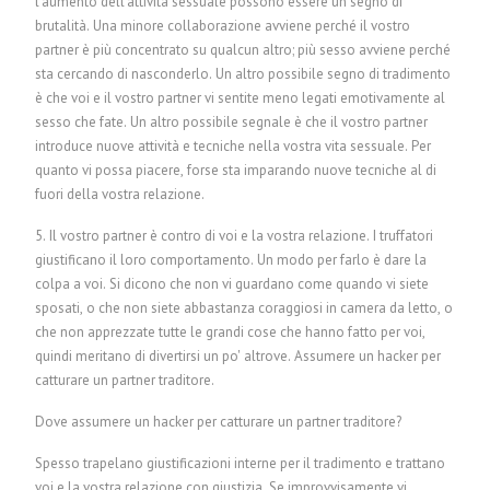
l'aumento dell'attività sessuale possono essere un segno di
brutalità. Una minore collaborazione avviene perché il vostro
partner è più concentrato su qualcun altro; più sesso avviene perché
sta cercando di nasconderlo. Un altro possibile segno di tradimento
è che voi e il vostro partner vi sentite meno legati emotivamente al
sesso che fate. Un altro possibile segnale è che il vostro partner
introduce nuove attività e tecniche nella vostra vita sessuale. Per
quanto vi possa piacere, forse sta imparando nuove tecniche al di
fuori della vostra relazione.
5. Il vostro partner è contro di voi e la vostra relazione. I truffatori
giustificano il loro comportamento. Un modo per farlo è dare la
colpa a voi. Si dicono che non vi guardano come quando vi siete
sposati, o che non siete abbastanza coraggiosi in camera da letto, o
che non apprezzate tutte le grandi cose che hanno fatto per voi,
quindi meritano di divertirsi un po' altrove.
Assumere un hacker per
catturare un partner traditore.
Dove assumere un hacker per catturare un partner traditore?
Spesso trapelano giustificazioni interne per il tradimento e trattano
voi e la vostra relazione con giustizia. Se improvvisamente vi