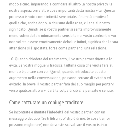
modo sicuro, imparando a confidare all'altro la nostra privacy, le
nostre aspirazioni e altre cose importanti della nostra vita. Questo
processo è noto come intimità sensoriale. L'intimità emotiva è
quella che, anche dopo la chiusura della rosa, ci lega al nostro
significato. Quindi, se il vostro partner si sente improvvisamente
meno vulnerabile e intimamente sensibile nei vostri confronti e voi
non volete essere emotivamente deboli e intimi, significa che la sua
attenzione si è spostata, forse come partner di una relazione.
10. Quando chiedete del tradimento, il vostro partner riflette e lo
evita. Se vostra moglie vi tradisce, l'ultima cosa che vuole fare al
mondo è parlare con voi. Quindi, quando introducete questo
argomento nella conversazione, possono cercare di evitarlo ed
evitarlo. In breve, il vostro partner farà del suo meglio per portarvi
verso qualcos'altro o vi darà la colpa di ciò che pensate e sentite.
Come catturare un coniuge traditore
Se incontrate e rifiutate l'infedeltà del vostro partner, con un
messaggio del tipo “Se ti fidi un po” di più di me, le cose tra noi
possono migliorare", non dovreste scavalcare il vostro istinto