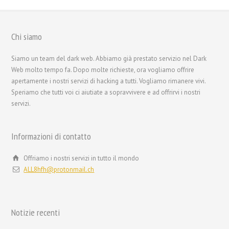
Chi siamo
Siamo un team del dark web. Abbiamo già prestato servizio nel Dark
Web molto tempo fa. Dopo molte richieste, ora vogliamo offrire
apertamente i nostri servizi di hacking a tutti. Vogliamo rimanere vivi.
Speriamo che tutti voi ci aiutiate a sopravvivere e ad offrirvi i nostri
servizi.
繁體中文
Informazioni di contatto
香港中文
简体中文
Offriamo i nostri servizi in tutto il mondo
ALL8hfh@protonmail.ch
ไทย
Svenska
Русский
Notizie recenti
Română