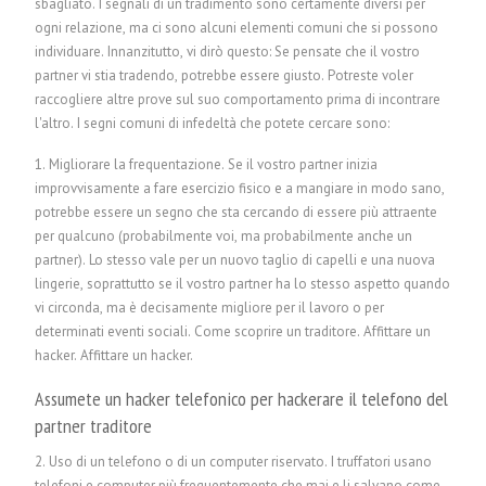
sbagliato. I segnali di un tradimento sono certamente diversi per
ogni relazione, ma ci sono alcuni elementi comuni che si possono
individuare. Innanzitutto, vi dirò questo: Se pensate che il vostro
partner vi stia tradendo, potrebbe essere giusto. Potreste voler
raccogliere altre prove sul suo comportamento prima di incontrare
l'altro. I segni comuni di infedeltà che potete cercare sono:
1. Migliorare la frequentazione. Se il vostro partner inizia
improvvisamente a fare esercizio fisico e a mangiare in modo sano,
potrebbe essere un segno che sta cercando di essere più attraente
per qualcuno (probabilmente voi, ma probabilmente anche un
partner). Lo stesso vale per un nuovo taglio di capelli e una nuova
lingerie, soprattutto se il vostro partner ha lo stesso aspetto quando
vi circonda, ma è decisamente migliore per il lavoro o per
determinati eventi sociali. Come scoprire un traditore.
Affittare un
hacker.
Affittare un hacker.
Assumete un hacker telefonico per hackerare il telefono del
partner traditore
2. Uso di un telefono o di un computer riservato. I truffatori usano
telefoni e computer più frequentemente che mai e li salvano come