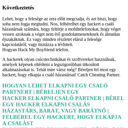
Következtetés
Lehet, hogy a felesége az orra előtt megcsalja, és azt hiszi, hogy
soha nem fogja megtudni. Nos, felbérelhet egy hackert a csaló
házastársak számára, hogy feltörje a mobiltelefonokat, hogy véget
vessen azoknak a véget nem érő gondolatmeneteknek és álmatlan
éjszakáknak. Ez vagy minden részletet elárul a felesége
kapcsolatáról, vagy tisztázza a tévhiteit.
Hogyan Hack My Boyfriend telefon.
A hackerek olyan csúcstechnikákat és szoftvereket használnak,
amelyek képesek eltéríteni a legszigorúbban titkosított
alkalmazásokat is. Tehát mire vársz még? Béreljen fel most egy
hackert, hogy elkapja a csaló házastársat! Catch Cheating Partner.
HOGYAN LEHET ELKAPNI EGY CSALÓ
PARTNERT | BÉRELJEN EGY
HACKER ELKAPNI CSALÓ PARTNER | BÉREL
EGY HACKER ELKAPNI CSALÁS
HÁZASTÁRS, BARÁT, VAGY BARÁTNŐ |
FELBÉREL EGY HACKERT, HOGY ELKAPJA
A CSALÁST