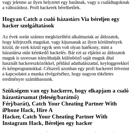
vagy jelentse az ilyen helyzetet egy barátnak, vagy a családtagoknak
a változáshoz.
Profi hackerek bérelhetőek.
Hogyan Catch a csaló házastárs Via béreljen egy
hacker szolgáltatások
Az évek során számos megközelítést alkalmaztak az áldozatok,
hogy kifejezzék magukat, vagy kijussanak az ilyen körülmények
közül, de ezek közül egyik sem volt olyan hatékony, mint a
házastársa után kémkedő hackelés. Bár ezt az eljárást az áldozatok
maguk is szorosan irányíthatják különböző saját maguk által
használt hackereszközökkel, például adathalászattal, keyloggerekkel
és kémprogramokkal. Célszerű azonban egy profi hackerrel felvenni
a kapcsolatot a munka elvégzéséhez, hogy nagyon tökéletes
eredményre számíthassunk.
Szükségem van egy hackerre, hogy elkapjam a csaló
házastársamat (feleség/barátnő)
Férj/barát), Catch Your Cheating Partner With
iPhone Hack, Hire A
Hacker, Catch Your Cheating Partner With
Instagram Hack, Béreljen egy hacker