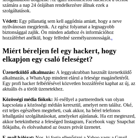
számára a nap 24 órájában rendelkezésre állnak ezek a
szolgáltatások.
Védett:
Egy pillanatig sem kell aggódnia amiatt, hogy a neve
nyilvánosan megjelenik. Az egész folyamat a legnagyobb
biztonsággal zajlik. Ön minden adathoz és információhoz
hozzáférhet anélkül, hogy felfedné személyazonosságát.
.
Miért béreljen fel egy hackert, hogy
elkapjon egy csaló feleséget?
Üzenetküldő alkalmazás:
A leggyakrabban használt üzenetküldő
alkalmazás, a WhatsApp mindent elárul a felesége magánéletéről.
Egy profi hacker felbérlésével közvetlen hozzáférést kaphat az új, az
aktuális és a törölt üzenetekhez.
Közösségi média fiókok:
Jó eséllyel a partnerednek van olyan
kapcsolata a közösségi médián keresztül, amelyet nem találsz. Oké,
ezt teljes egészében megteheti, csak akkor, ha bérel telefonos
lehallgatási szolgáltatásokat, amelyeket ajánlanak. Ha ezt megteszed,
akkor betekinthetsz a feleséged Instagram, Facebook vagy Snapchat
fiókjaiba, és elolvashatod az összes privát üzenetet.
E-mail hálózat:
Nos, ki fogja ellenőrizni a Yahoo vagy a Gmail