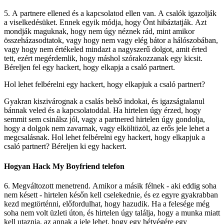
5. A partnere ellened és a kapcsolatod ellen van. A csalók igazolják
a viselkedésüket. Ennek egyik módja, hogy Önt hibáztatják. Azt
mondják maguknak, hogy nem úgy néznek rád, mint amikor
összeházasodtatok, vagy hogy nem vagy elég bátor a hálószobában,
vagy hogy nem értékeled mindazt a nagyszerű dolgot, amit érted
tett, ezért megérdemlik, hogy máshol szórakozzanak egy kicsit.
Béreljen fel egy hackert, hogy elkapja a csaló partnert.
Hol lehet felbérelni egy hackert, hogy elkapjuk a csaló partnert?
Gyakran kiszivárognak a csalás belső indokai, és igazságtalanul
bánnak veled és a kapcsolatoddal. Ha hirtelen úgy érzed, hogy
semmit sem csinálsz jól, vagy a partnered hirtelen úgy gondolja,
hogy a dolgok nem zavarnak, vagy elköltözöl, az erős jele lehet a
megcsalásnak.
Hol lehet felbérelni egy hackert, hogy elkapjuk a
csaló partnert?
Béreljen ki egy hackert.
Hogyan Hack My Boyfriend telefon
6. Megváltozott menetrend. Amikor a másik félnek - aki eddig soha
nem késett - hirtelen későn kell cselekednie, és ez egyre gyakrabban
kezd megtörténni, előfordulhat, hogy hazudik. Ha a felesége még
soha nem volt üzleti úton, és hirtelen úgy találja, hogy a munka miatt
kell utaznia, az annak a jele lehet, hogy egy hétvégére egy