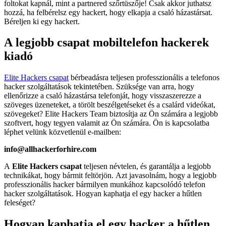
foltokat kapnál, mint a partnered szőrtüszője! Csak akkor juthatsz
hozzá, ha felbérelsz egy hackert, hogy elkapja a csaló házastársat.
Béreljen ki egy hackert.
A legjobb csapat mobiltelefon hackerek
kiadó
Elite Hackers csapat
bérbeadásra teljesen professzionális a telefonos
hacker szolgáltatások tekintetében. Szüksége van arra, hogy
ellenőrizze a csaló házastársa telefonját, hogy visszaszerezze a
szöveges üzeneteket, a törölt beszélgetéseket és a csalárd videókat,
szövegeket? Elite Hackers Team biztosítja az Ön számára a legjobb
szoftvert, hogy tegyen valamit az Ön számára. Ön is kapcsolatba
léphet velünk közvetlenül e-mailben:
info@allhackerforhire.com
A
Elite Hackers csapat
teljesen névtelen, és garantálja a legjobb
technikákat, hogy bármit feltörjön. Azt javasolnám, hogy a legjobb
professzionális hacker bármilyen munkához kapcsolódó telefon
hacker szolgáltatások.
Hogyan kaphatja el egy hacker a hűtlen
feleséget?
Hogyan kaphatja el egy hacker a hűtlen