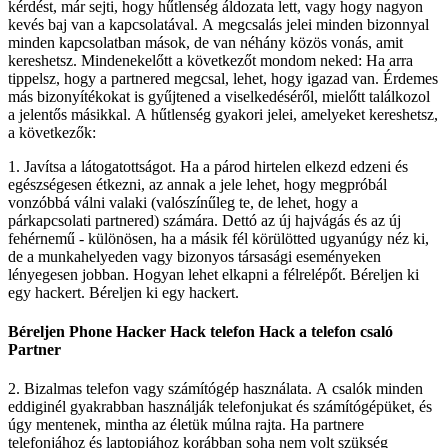
kérdést, már sejti, hogy hűtlenség áldozata lett, vagy hogy nagyon
kevés baj van a kapcsolatával. A megcsalás jelei minden bizonnyal
minden kapcsolatban mások, de van néhány közös vonás, amit
kereshetsz. Mindenekelőtt a következőt mondom neked: Ha arra
tippelsz, hogy a partnered megcsal, lehet, hogy igazad van. Érdemes
más bizonyítékokat is gyűjtened a viselkedéséről, mielőtt találkozol
a jelentős másikkal. A hűtlenség gyakori jelei, amelyeket kereshetsz,
a következők:
1. Javítsa a látogatottságot. Ha a párod hirtelen elkezd edzeni és
egészségesen étkezni, az annak a jele lehet, hogy megpróbál
vonzóbbá válni valaki (valószínűleg te, de lehet, hogy a
párkapcsolati partnered) számára. Dettó az új hajvágás és az új
fehérnemű - különösen, ha a másik fél körülötted ugyanúgy néz ki,
de a munkahelyeden vagy bizonyos társasági eseményeken
lényegesen jobban. Hogyan lehet elkapni a félrelépőt.
Béreljen ki
egy hackert.
Béreljen ki egy hackert.
Béreljen Phone Hacker Hack telefon Hack a telefon csaló
Partner
2. Bizalmas telefon vagy számítógép használata. A csalók minden
eddiginél gyakrabban használják telefonjukat és számítógépüket, és
úgy mentenek, mintha az életük múlna rajta. Ha partnere
telefonjához és laptopjához korábban soha nem volt szükség