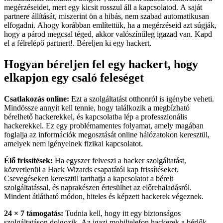
megérzéseidet, mert egy kicsit rosszul áll a kapcsolatod. A saját
partnere állítását, miszerint ön a hibás, nem szabad automatikusan
elfogadni. Ahogy korábban említettük, ha a megérzéseid azt súgják,
hogy a párod megcsal téged, akkor valószínűleg igazad van. Kapd
el a félrelépő partnert!.
Béreljen ki egy hackert.
Hogyan béreljen fel egy hackert, hogy
elkapjon egy csaló feleséget
Csatlakozás online:
Ezt a szolgáltatást otthonról is igénybe veheti.
Mindössze annyit kell tennie, hogy találkozik a megbízható
bérelhető hackerekkel, és kapcsolatba lép a professzionális
hackerekkel. Ez egy problémamentes folyamat, amely magában
foglalja az információk megosztását online hálózatokon keresztül,
amelyek nem igényelnek fizikai kapcsolatot.
Élő frissítések:
Ha egyszer felveszi a hacker szolgáltatást,
közvetlenül a Hack Wizards csapatától kap frissítéseket.
Csevegéseken keresztül tarthatja a kapcsolatot a bérelt
szolgáltatással, és naprakészen értesülhet az előrehaladásról.
Mindent átlátható módon, hiteles és képzett hackerek végeznek.
24 × 7 támogatás:
Tudnia kell, hogy itt egy biztonságos
szolgáltatáson dolgozik. Az igazi mobiltelefon hackerek a bérlők