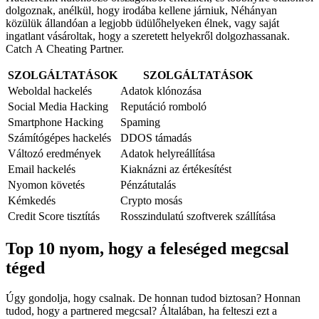
dolgoznak, anélkül, hogy irodába kellene járniuk, Néhányan
közülük állandóan a legjobb üdülőhelyeken élnek, vagy saját
ingatlant vásároltak, hogy a szeretett helyekről dolgozhassanak.
Catch A Cheating Partner.
SZOLGÁLTATÁSOK
SZOLGÁLTATÁSOK
Weboldal hackelés
Adatok klónozása
Social Media Hacking
Reputáció romboló
Smartphone Hacking
Spaming
Számítógépes hackelés
DDOS támadás
Változó eredmények
Adatok helyreállítása
Email hackelés
Kiaknázni az értékesítést
Nyomon követés
Pénzátutalás
Kémkedés
Crypto mosás
Credit Score tisztítás
Rosszindulatú szoftverek szállítása
Top 10 nyom, hogy a feleséged megcsal
téged
Úgy gondolja, hogy csalnak. De honnan tudod biztosan? Honnan
tudod, hogy a partnered megcsal? Általában, ha felteszi ezt a