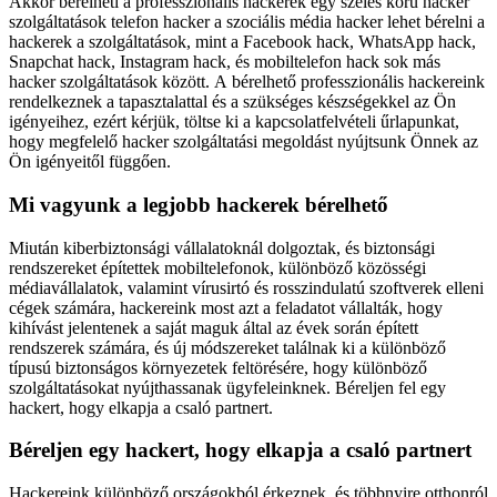
Akkor bérelheti a professzionális hackerek egy széles körű hacker
szolgáltatások telefon hacker a szociális média hacker lehet bérelni a
hackerek a szolgáltatások, mint a Facebook hack, WhatsApp hack,
Snapchat hack, Instagram hack, és mobiltelefon hack sok más
hacker szolgáltatások között. A bérelhető professzionális hackereink
rendelkeznek a tapasztalattal és a szükséges készségekkel az Ön
igényeihez, ezért kérjük, töltse ki a kapcsolatfelvételi űrlapunkat,
hogy megfelelő hacker szolgáltatási megoldást nyújtsunk Önnek az
Ön igényeitől függően.
Mi vagyunk a legjobb hackerek bérelhető
Miután kiberbiztonsági vállalatoknál dolgoztak, és biztonsági
rendszereket építettek mobiltelefonok, különböző közösségi
médiavállalatok, valamint vírusirtó és rosszindulatú szoftverek elleni
cégek számára, hackereink most azt a feladatot vállalták, hogy
kihívást jelentenek a saját maguk által az évek során épített
rendszerek számára, és új módszereket találnak ki a különböző
típusú biztonságos környezetek feltörésére, hogy különböző
szolgáltatásokat nyújthassanak ügyfeleinknek.
Béreljen fel egy
hackert, hogy elkapja a csaló partnert.
Béreljen egy hackert, hogy elkapja a csaló partnert
Hackereink különböző országokból érkeznek, és többnyire otthonról