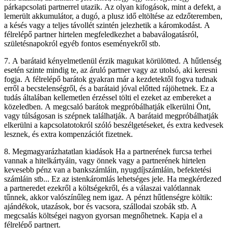
párkapcsolati partnerrel utazik. Az olyan kifogások, mint a defekt, a
lemerült akkumulátor, a dugó, a plusz idő eltöltése az edzőteremben,
a késés vagy a teljes távollét szintén jelezhetik a káromkodást. A
félrelépő partner hirtelen megfeledkezhet a babaválogatásról,
születésnapokról egyéb fontos eseményekről stb.
7. A barátaid kényelmetlenül érzik magukat körülötted. A hűtlenség
esetén szinte mindig te, az áruló partner vagy az utolsó, aki keresni
fogja. A félrelépő barátok gyakran már a kezdetektől fogva tudnak
erről a becstelenségről, és a barátaid jóval előtted rájöhetnek. Ez a
tudás általában kellemetlen érzéssel tölti el ezeket az embereket a
közeledben. A megcsaló barátok megpróbálhatják elkerülni Önt,
vagy túlságosan is szépnek találhatják. A barátaid megpróbálhatják
elkerülni a kapcsolatotokról szóló beszélgetéseket, és extra kedvesek
lesznek, és extra kompenzációt fizetnek.
8. Megmagyarázhatatlan kiadások Ha a partnerének furcsa terhei
vannak a hitelkártyáin, vagy önnek vagy a partnerének hirtelen
kevesebb pénz van a bankszámláin, nyugdíjszámláin, befektetési
számláin stb... Ez az istenkáromlás lehetséges jele. Ha megkérdezed
a partneredet ezekről a költségekről, és a válaszai valótlannak
tűnnek, akkor valószínűleg nem igaz. A pénzt hűtlenségre költik:
ajándékok, utazások, bor és vacsora, szállodai szobák stb. A
megcsalás költségei nagyon gyorsan megnőhetnek. Kapja el a
félrelépő partnert.