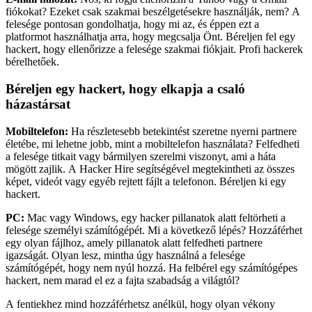
fiókokat? Ezeket csak szakmai beszélgetésekre használják, nem? A
felesége pontosan gondolhatja, hogy mi az, és éppen ezt a
platformot használhatja arra, hogy megcsalja Önt. Béreljen fel egy
hackert, hogy ellenőrizze a felesége szakmai fiókjait.
Profi hackerek
bérelhetőek.
Béreljen egy hackert, hogy elkapja a csaló
házastársat
Mobiltelefon:
Ha részletesebb betekintést szeretne nyerni partnere
életébe, mi lehetne jobb, mint a mobiltelefon használata? Felfedheti
a felesége titkait vagy bármilyen szerelmi viszonyt, ami a háta
mögött zajlik. A Hacker Hire segítségével megtekintheti az összes
képet, videót vagy egyéb rejtett fájlt a telefonon.
Béreljen ki egy
hackert.
PC:
Mac vagy Windows, egy hacker pillanatok alatt feltörheti a
felesége személyi számítógépét. Mi a következő lépés? Hozzáférhet
egy olyan fájlhoz, amely pillanatok alatt felfedheti partnere
igazságát. Olyan lesz, mintha úgy használná a felesége
számítógépét, hogy nem nyúl hozzá. Ha felbérel egy számítógépes
hackert, nem marad el ez a fajta szabadság a világtól?
A fentiekhez mind hozzáférhetsz anélkül, hogy olyan vékony