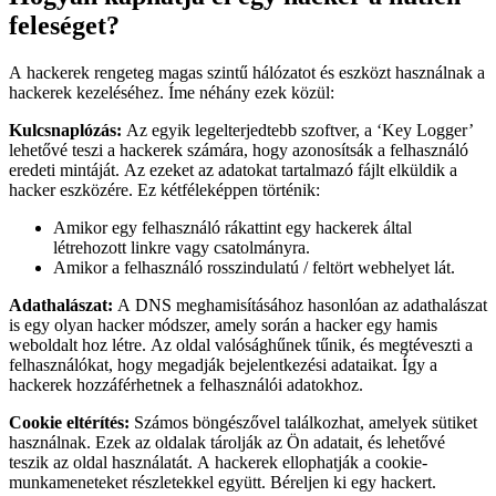
feleséget?
A hackerek rengeteg magas szintű hálózatot és eszközt használnak a
hackerek kezeléséhez. Íme néhány ezek közül:
Kulcsnaplózás:
Az egyik legelterjedtebb szoftver, a ‘Key Logger’
lehetővé teszi a hackerek számára, hogy azonosítsák a felhasználó
eredeti mintáját. Az ezeket az adatokat tartalmazó fájlt elküldik a
hacker eszközére. Ez kétféleképpen történik:
Amikor egy felhasználó rákattint egy hackerek által
létrehozott linkre vagy csatolmányra.
Amikor a felhasználó rosszindulatú / feltört webhelyet lát.
Adathalászat:
A DNS meghamisításához hasonlóan az adathalászat
is egy olyan hacker módszer, amely során a hacker egy hamis
weboldalt hoz létre. Az oldal valósághűnek tűnik, és megtéveszti a
felhasználókat, hogy megadják bejelentkezési adataikat. Így a
hackerek hozzáférhetnek a felhasználói adatokhoz.
Cookie eltérítés:
Számos böngészővel találkozhat, amelyek sütiket
használnak. Ezek az oldalak tárolják az Ön adatait, és lehetővé
teszik az oldal használatát. A hackerek ellophatják a cookie-
munkameneteket részletekkel együtt.
Béreljen ki egy hackert.