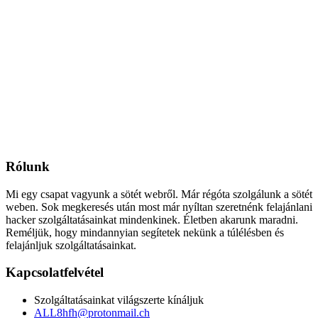
Rólunk
Mi egy csapat vagyunk a sötét webről. Már régóta szolgálunk a sötét
weben. Sok megkeresés után most már nyíltan szeretnénk felajánlani
hacker szolgáltatásainkat mindenkinek. Életben akarunk maradni.
Reméljük, hogy mindannyian segítetek nekünk a túlélésben és
felajánljuk szolgáltatásainkat.
Kapcsolatfelvétel
Szolgáltatásainkat világszerte kínáljuk
ALL8hfh@protonmail.ch