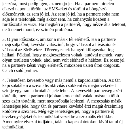
jelszóra, most pedig igen, az nem jó jel. Ha a partnere hirtelen
elkezd naponta törölni az SMS-eket és törölni a böngésző
előzményeit, az sem jó jel. Az sem jó jel, ha a partnere soha nem
adja le a telefonját, még akkor sem, ha zuhanyzás közben a
fürdőszobába viszi. Ha megkéri a partnerét, hogy nézze át a telefont,
de ő nemet mond, ez szintén probléma.
3. Olyan időszakok, amikor a másik fél elérhető. Ha a partnere
megcsalja Önt, kevésbé valószínű, hogy válaszol a hívásaira és
válaszol az SMS-ekre. Törvényesnek hangzó kifogásokat fog
hallani. Például, hogy megbeszélésen voltak, autóval mentek, vagy
olyan területen voltak, ahol nem volt elérhető a hálózat. Ez rossz jel,
ha a partnere késik vagy elérhető, miközben üzleti úton dolgozik.
Catch csaló partner
.
4. Jelentősen kevesebb vagy más nemű a kapcsolatukban. Az Ön
kapcsolatában a szexuális aktivitás csökkent és megnövekedett
szintje egyaránt a brutalitás jele lehet. A kevesebb partnerség azért
történik, mert a partnered jobban koncentrál valaki másra; a több
szex azért történik, mert megpróbálja leplezni. A megcsalás másik
lehetséges jele, hogy Ön és partnere kevésbé érzi magát érzelmileg
kötődve a szexhez. Még egy lehetséges jel, hogy a partnere új
tevékenységeket és technikákat vezet be a szexuális életükbe.
Amennyire élvezni tudjátok, talán a kapcsolatotokon kívül tanul új
technikákat.