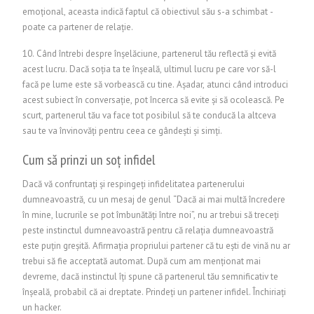
emoțional, aceasta indică faptul că obiectivul său s-a schimbat -
poate ca partener de relație.
10. Când întrebi despre înșelăciune, partenerul tău reflectă și evită
acest lucru. Dacă soția ta te înșeală, ultimul lucru pe care vor să-l
facă pe lume este să vorbească cu tine. Așadar, atunci când introduci
acest subiect în conversație, pot încerca să evite și să ocolească. Pe
scurt, partenerul tău va face tot posibilul să te conducă la altceva
sau te va învinovăți pentru ceea ce gândești și simți.
Cum să prinzi un soț infidel
Dacă vă confruntați și respingeți infidelitatea partenerului
dumneavoastră, cu un mesaj de genul “Dacă ai mai multă încredere
în mine, lucrurile se pot îmbunătăți între noi”, nu ar trebui să treceți
peste instinctul dumneavoastră pentru că relația dumneavoastră
este puțin greșită. Afirmația propriului partener că tu ești de vină nu ar
trebui să fie acceptată automat. După cum am menționat mai
devreme, dacă instinctul îți spune că partenerul tău semnificativ te
înșeală, probabil că ai dreptate. Prindeți un partener infidel.
Închiriați
un hacker.