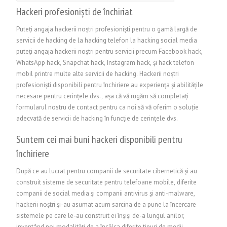
Hackeri profesioniști de închiriat
Puteți angaja hackerii noștri profesioniști pentru o gamă largă de
servicii de hacking de la hacking telefon la hacking social media
puteți angaja hackerii noștri pentru servicii precum Facebook hack,
WhatsApp hack, Snapchat hack, Instagram hack, și hack telefon
mobil printre multe alte servicii de hacking. Hackerii noștri
profesioniști disponibili pentru închiriere au experiența și abilitățile
necesare pentru cerințele dvs., așa că vă rugăm să completați
formularul nostru de contact pentru ca noi să vă oferim o soluție
adecvată de servicii de hacking în funcție de cerințele dvs.
Suntem cei mai buni hackeri disponibili pentru
închiriere
După ce au lucrat pentru companii de securitate cibernetică și au
construit sisteme de securitate pentru telefoane mobile, diferite
companii de social media și companii antivirus și anti-malware,
hackerii noștri și-au asumat acum sarcina de a pune la încercare
sistemele pe care le-au construit ei înșiși de-a lungul anilor,
inventând noi modalități de a încălca diferite tipuri de medii