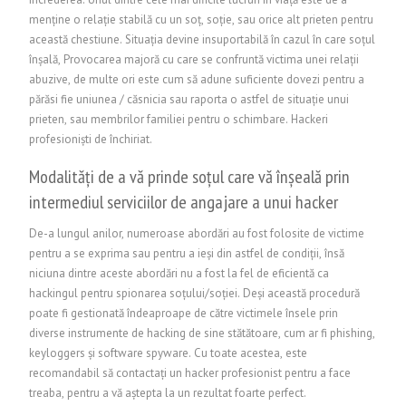
menține o relație stabilă cu un soț, soție, sau orice alt prieten pentru
această chestiune. Situația devine insuportabilă în cazul în care soțul
înșală, Provocarea majoră cu care se confruntă victima unei relații
abuzive, de multe ori este cum să adune suficiente dovezi pentru a
părăsi fie uniunea / căsnicia sau raporta o astfel de situație unui
prieten, sau membrilor familiei pentru o schimbare.
Hackeri
profesioniști de închiriat.
Modalități de a vă prinde soțul care vă înșeală prin
intermediul serviciilor de angajare a unui hacker
De-a lungul anilor, numeroase abordări au fost folosite de victime
pentru a se exprima sau pentru a ieși din astfel de condiții, însă
niciuna dintre aceste abordări nu a fost la fel de eficientă ca
hackingul pentru spionarea soțului/soției. Deși această procedură
poate fi gestionată îndeaproape de către victimele însele prin
diverse instrumente de hacking de sine stătătoare, cum ar fi phishing,
keyloggers și software spyware. Cu toate acestea, este
recomandabil să contactați un hacker profesionist pentru a face
treaba, pentru a vă aștepta la un rezultat foarte perfect.