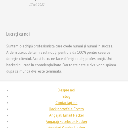
한국어
17 iul. 2022
日本語
Italiano
Magyar
Lucrați cu noi
Hrvatski
Suntem o echipă profesionistă care crede numai și numai în succes.
עִבְרִית
Ardem uleiul de la miezul nopții pentru a da 100% pentru ceea ce
Français de Belgique
dorește clientul. Acest lucru ne face diferiți de alți profesioniști. Unii
hackeri nu cred în confidențialitate. Dar toate datele dvs. vor dispărea
Français du Canada
după ce munca dvs. este terminată.
Français
Suomi
Despre noi
فارسی
Blog
Contactați-ne
Español
Hack portofele Crypto
Deutsch (Schweiz)
Angajați Email Hacker
Angajați Facebook Hacker
Deutsch (Österreich)
Angajați Grades Hacker