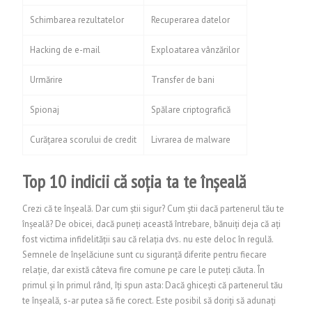
Schimbarea rezultatelor
Recuperarea datelor
Hacking de e-mail
Exploatarea vânzărilor
Urmărire
Transfer de bani
Spionaj
Spălare criptografică
Curățarea scorului de credit
Livrarea de malware
Top 10 indicii că soția ta te înșeală
Crezi că te înșeală. Dar cum știi sigur? Cum știi dacă partenerul tău te
înșeală? De obicei, dacă puneți această întrebare, bănuiți deja că ați
fost victima infidelității sau că relația dvs. nu este deloc în regulă.
Semnele de înșelăciune sunt cu siguranță diferite pentru fiecare
relație, dar există câteva fire comune pe care le puteți căuta. În
primul și în primul rând, îți spun asta: Dacă ghicești că partenerul tău
te înșeală, s-ar putea să fie corect. Este posibil să doriți să adunați