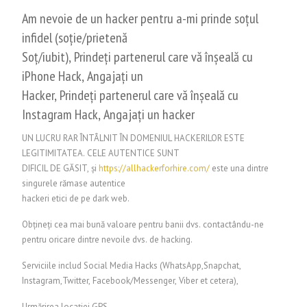
Am nevoie de un hacker pentru a-mi prinde soțul
infidel (soție/prietenă
Soț/iubit), Prindeți partenerul care vă înșeală cu
iPhone Hack, Angajați un
Hacker, Prindeți partenerul care vă înșeală cu
Instagram Hack, Angajați un hacker
UN LUCRU RAR ÎNTÂLNIT ÎN DOMENIUL HACKERILOR ESTE
LEGITIMITATEA. CELE AUTENTICE SUNT
DIFICIL DE GĂSIT, și
https://allhackerforhire.com/
este una dintre
singurele rămase autentice
hackeri etici de pe dark web.
Obțineți cea mai bună valoare pentru banii dvs. contactându-ne
pentru oricare dintre nevoile dvs. de hacking.
Serviciile includ Social Media Hacks (WhatsApp,Snapchat,
Instagram,Twitter, Facebook/Messenger, Viber et cetera),
Urmărirea locației GPS,