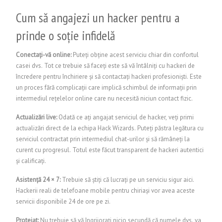
Cum să angajezi un hacker pentru a
prinde o soție infidelă
Conectați-vă online:
Puteți obține acest serviciu chiar din confortul
casei dvs. Tot ce trebuie să faceți este să vă întâlniți cu hackeri de
încredere pentru închiriere și să contactați hackeri profesioniști. Este
un proces fără complicații care implică schimbul de informații prin
intermediul rețelelor online care nu necesită niciun contact fizic.
Actualizări live:
Odată ce ați angajat serviciul de hacker, veți primi
actualizări direct de la echipa Hack Wizards. Puteți păstra legătura cu
serviciul contractat prin intermediul chat-urilor și să rămâneți la
curent cu progresul. Totul este făcut transparent de hackeri autentici
și calificați.
Asistență 24 × 7:
Trebuie să știți că lucrați pe un serviciu sigur aici.
Hackerii reali de telefoane mobile pentru chiriași vor avea aceste
servicii disponibile 24 de ore pe zi.
Protejat:
Nu trebuie să vă îngrijorați nicio secundă că numele dvs. va