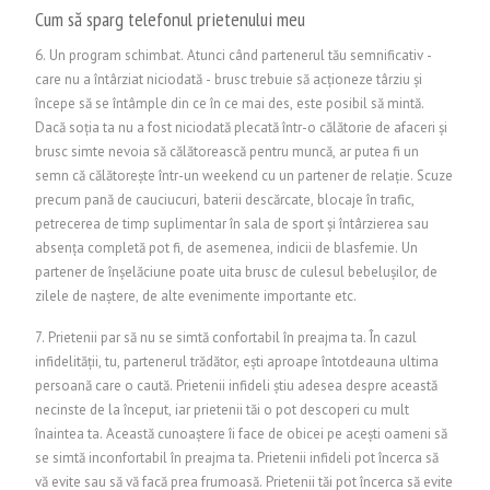
Cum să sparg telefonul prietenului meu
6. Un program schimbat. Atunci când partenerul tău semnificativ -
care nu a întârziat niciodată - brusc trebuie să acționeze târziu și
începe să se întâmple din ce în ce mai des, este posibil să mintă.
Dacă soția ta nu a fost niciodată plecată într-o călătorie de afaceri și
brusc simte nevoia să călătorească pentru muncă, ar putea fi un
semn că călătorește într-un weekend cu un partener de relație. Scuze
precum pană de cauciucuri, baterii descărcate, blocaje în trafic,
petrecerea de timp suplimentar în sala de sport și întârzierea sau
absența completă pot fi, de asemenea, indicii de blasfemie. Un
partener de înșelăciune poate uita brusc de culesul bebelușilor, de
zilele de naștere, de alte evenimente importante etc.
7. Prietenii par să nu se simtă confortabil în preajma ta. În cazul
infidelității, tu, partenerul trădător, ești aproape întotdeauna ultima
persoană care o caută. Prietenii infideli știu adesea despre această
necinste de la început, iar prietenii tăi o pot descoperi cu mult
înaintea ta. Această cunoaștere îi face de obicei pe acești oameni să
se simtă inconfortabil în preajma ta. Prietenii infideli pot încerca să
vă evite sau să vă facă prea frumoasă. Prietenii tăi pot încerca să evite