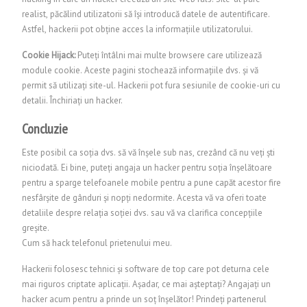
realist, păcălind utilizatorii să își introducă datele de autentificare.
Astfel, hackerii pot obține acces la informațiile utilizatorului.
Cookie Hijack:
Puteți întâlni mai multe browsere care utilizează
module cookie. Aceste pagini stochează informațiile dvs. și vă
permit să utilizați site-ul. Hackerii pot fura sesiunile de cookie-uri cu
detalii.
Închiriați un hacker.
Concluzie
Este posibil ca soția dvs. să vă înșele sub nas, crezând că nu veți ști
niciodată. Ei bine, puteți angaja un hacker pentru soția înșelătoare
pentru a sparge telefoanele mobile pentru a pune capăt acestor fire
nesfârșite de gânduri și nopți nedormite. Acesta vă va oferi toate
detaliile despre relația soției dvs. sau vă va clarifica concepțiile
greșite.
Cum să hack telefonul prietenului meu.
Hackerii folosesc tehnici și software de top care pot deturna cele
mai riguros criptate aplicații. Așadar, ce mai așteptați? Angajați un
hacker acum pentru a prinde un soț înșelător! Prindeți partenerul