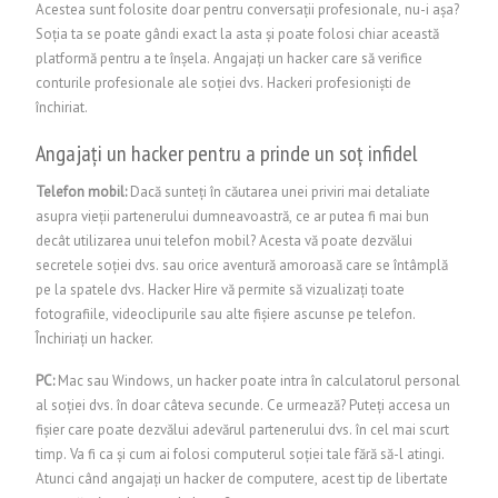
Acestea sunt folosite doar pentru conversații profesionale, nu-i așa?
Soția ta se poate gândi exact la asta și poate folosi chiar această
platformă pentru a te înșela. Angajați un hacker care să verifice
conturile profesionale ale soției dvs.
Hackeri profesioniști de
închiriat.
Angajați un hacker pentru a prinde un soț infidel
Telefon mobil:
Dacă sunteți în căutarea unei priviri mai detaliate
asupra vieții partenerului dumneavoastră, ce ar putea fi mai bun
decât utilizarea unui telefon mobil? Acesta vă poate dezvălui
secretele soției dvs. sau orice aventură amoroasă care se întâmplă
pe la spatele dvs. Hacker Hire vă permite să vizualizați toate
fotografiile, videoclipurile sau alte fișiere ascunse pe telefon.
Închiriați un hacker.
PC:
Mac sau Windows, un hacker poate intra în calculatorul personal
al soției dvs. în doar câteva secunde. Ce urmează? Puteți accesa un
fișier care poate dezvălui adevărul partenerului dvs. în cel mai scurt
timp. Va fi ca și cum ai folosi computerul soției tale fără să-l atingi.
Atunci când angajați un hacker de computere, acest tip de libertate