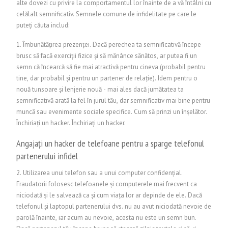
alte dovezi cu privire la comportamentul lor înainte de a vă întâlni cu
celălalt semnificativ. Semnele comune de infidelitate pe care le
puteți căuta includ:
1. Îmbunătățirea prezenței. Dacă perechea ta semnificativă începe
brusc să facă exerciții fizice și să mănânce sănătos, ar putea fi un
semn că încearcă să fie mai atractivă pentru cineva (probabil pentru
tine, dar probabil și pentru un partener de relație). Idem pentru o
nouă tunsoare și lenjerie nouă - mai ales dacă jumătatea ta
semnificativă arată la fel în jurul tău, dar semnificativ mai bine pentru
muncă sau evenimente sociale specifice. Cum să prinzi un înșelător.
Închiriați un hacker.
Închiriați un hacker.
Angajați un hacker de telefoane pentru a sparge telefonul
partenerului infidel
2. Utilizarea unui telefon sau a unui computer confidențial.
Fraudatorii folosesc telefoanele și computerele mai frecvent ca
niciodată și le salvează ca și cum viața lor ar depinde de ele. Dacă
telefonul și laptopul partenerului dvs. nu au avut niciodată nevoie de
parolă înainte, iar acum au nevoie, acesta nu este un semn bun.