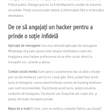
fi făcut public. Întregul proces va fi desfășurat în condiții de maximă
securitate. Puteți accesa toate datele și informațiile fără a vă dezvălui
identitatea
.
De ce să angajați un hacker pentru a
prinde o soție infidelă
Aplicație de mesagerie:
Cea mai utilizată aplicație de mesagerie
WhatsApp vă poate spune totul despre intimitatea soției dvs.
Angajarea unui hacker profesionist vă va oferi acces direct la
mesajele noi, curente și șterse.
Conturi social media:
Sunt șanse ca partenerul tău să aibă o relație
prin social media pe care tu nu o poți găsi. Bine, puteți face acest
lucru în întregime, numai dacă închiriați servicii de hacking telefonic
care sunt recomandate. Dacă faceți acest lucru, puteți vizualiza
conturile de Instagram, Facebook sau Snapchat ale soției dvs. și
puteți citi toate mesajele private.
Rețea de e-mail:
Ei bine, cine va verifica conturile Yahoo sau Gmail?