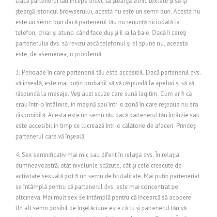
Dacă partenerul tău începe brusc să șteargă zilnic textele și să-și
șteargă istoricul browserului, acesta nu este un semn bun. Acesta nu
este un semn bun dacă partenerul tău nu renunță niciodată la
telefon, chiar și atunci când face duș și îl ia la baie. Dacă îi cereți
partenerului dvs. să revizuiască telefonul și el spune nu, aceasta
este, de asemenea, o problemă.
3. Perioade în care partenerul tău este accesibil. Dacă partenerul dvs.
vă înșeală, este mai puțin probabil să vă răspundă la apeluri și să vă
răspundă la mesaje. Veți auzi scuze care sună legitim. Cum ar fi că
erau într-o întâlnire, în mașină sau într-o zonă în care rețeaua nu era
disponibilă. Acesta este un semn rău dacă partenerul tău întârzie sau
este accesibil în timp ce lucrează într-o călătorie de afaceri.
Prindeți
partenerul care vă înșeală
.
4. Sex semnificativ mai mic sau diferit în relația dvs. În relația
dumneavoastră, atât nivelurile scăzute, cât și cele crescute de
activitate sexuală pot fi un semn de brutalitate. Mai puțin parteneriat
se întâmplă pentru că partenerul dvs. este mai concentrat pe
altcineva; Mai mult sex se întâmplă pentru că încearcă să acopere.
Un alt semn posibil de înșelăciune este că tu și partenerul tău vă