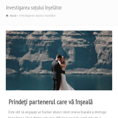
Investigarea soțului înșelător
Acasă
Investigarea soțului înșelător
Prindeți partenerul care vă înșeală
Este util să angajați un hacker atunci când cineva înșeală și distruge
încrederea. Unul dintre cele mai dificile lucruri în viață este de a