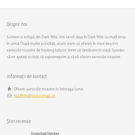
Despre noi
繁體中文
Suntem o echipă din Dark Web. Am servit deja în Dark Web cu mult timp
香港中文
în urmă. După multe solicitări, acum vrem să oferim în mod deschis
简体中文
serviciile noastre de hacking tuturor. Vrem să rămânem în viață. Sperăm
să ne ajutați cu toții să supraviețuim și să vă oferim serviciile noastre.
ไทย
Svenska
Informații de contact
Русский
Português
Oferim serviciile noastre în întreaga lume
ALL8hfh@protonmail.ch
Polski
Nederlands (België)
Nederlands
Știri recente
Bahasa Melayu
Snapchat Hacker