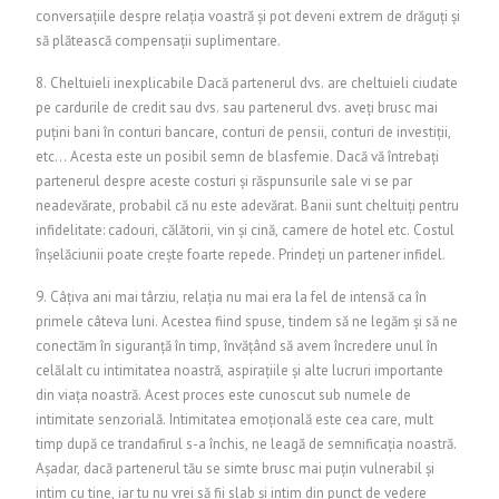
conversațiile despre relația voastră și pot deveni extrem de drăguți și
să plătească compensații suplimentare.
8. Cheltuieli inexplicabile Dacă partenerul dvs. are cheltuieli ciudate
pe cardurile de credit sau dvs. sau partenerul dvs. aveți brusc mai
puțini bani în conturi bancare, conturi de pensii, conturi de investiții,
etc... Acesta este un posibil semn de blasfemie. Dacă vă întrebați
partenerul despre aceste costuri și răspunsurile sale vi se par
neadevărate, probabil că nu este adevărat. Banii sunt cheltuiți pentru
infidelitate: cadouri, călătorii, vin și cină, camere de hotel etc. Costul
înșelăciunii poate crește foarte repede. Prindeți un partener infidel.
9. Câțiva ani mai târziu, relația nu mai era la fel de intensă ca în
primele câteva luni. Acestea fiind spuse, tindem să ne legăm și să ne
conectăm în siguranță în timp, învățând să avem încredere unul în
celălalt cu intimitatea noastră, aspirațiile și alte lucruri importante
din viața noastră. Acest proces este cunoscut sub numele de
intimitate senzorială. Intimitatea emoțională este cea care, mult
timp după ce trandafirul s-a închis, ne leagă de semnificația noastră.
Așadar, dacă partenerul tău se simte brusc mai puțin vulnerabil și
intim cu tine, iar tu nu vrei să fii slab și intim din punct de vedere