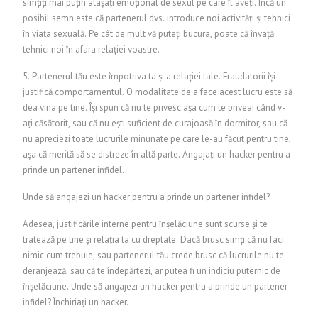
simțiți mai puțin atașați emoțional de sexul pe care îl aveți. Încă un
posibil semn este că partenerul dvs. introduce noi activități și tehnici
în viața sexuală. Pe cât de mult vă puteți bucura, poate că învață
tehnici noi în afara relației voastre.
5. Partenerul tău este împotriva ta și a relației tale. Fraudatorii își
justifică comportamentul. O modalitate de a face acest lucru este să
dea vina pe tine. Își spun că nu te privesc așa cum te priveai când v-
ați căsătorit, sau că nu ești suficient de curajoasă în dormitor, sau că
nu apreciezi toate lucrurile minunate pe care le-au făcut pentru tine,
așa că merită să se distreze în altă parte.
Angajați un hacker pentru a
prinde un partener infidel.
Unde să angajezi un hacker pentru a prinde un partener infidel?
Adesea, justificările interne pentru înșelăciune sunt scurse și te
tratează pe tine și relația ta cu dreptate. Dacă brusc simți că nu faci
nimic cum trebuie, sau partenerul tău crede brusc că lucrurile nu te
deranjează, sau că te îndepărtezi, ar putea fi un indiciu puternic de
înșelăciune.
Unde să angajezi un hacker pentru a prinde un partener
infidel?
Închiriați un hacker.