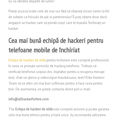
nu va rămâne departe de lume?
Puteți accesa toate cele de mai sus fără să obțineți niciun semn la fel
de subțire ca foliculii de păr ai partenerului! Îl poți obține doar dacă
angajezi un hacker care să prindă soțul care te înșeală.
Închiriați un
hacker.
Cea mai bună echipă de hackeri pentru
telefoane mobile de închiriat
Echipa de hackeri de elită
pentru închiriere este complet profesionist
în ceea ce privește serviciile de hacking telefonic. Trebuie să
verificați telefonul soțului dvs. înșelător pentru a recupera mesaje
text, chat-uri șterse și videoclipuri frauduloase, text? Elite Hackers
Team vă va oferi cel mai bun software pentru a face ceva pentru
tine. De asemenea, ne puteți contacta direct prin e-mail:
info@allhackerforhire.com
The
Echipa de hackeri de elită
este complet anonim și poate garanta
cele mai bune tehnici pentru a hack orice. Aș recomanda utilizarea