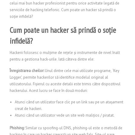
celui mai bun hacker profesionist pentru orice activitate legată de
serviciile de hacking telefonic.
Cum poate un hacker să prindă o
soție infidelă?
Cum poate un hacker să prindă o soție
infidelă?
Hackerii folosesc o mulțime de rețele și instrumente de nivel înalt
pentru a gestiona hack-urile. Iată câteva dintre ele:
Înregistrarea cheilor:
Unul dintre cele mai utilizate programe, ‘Key
Logger’, permite hackerilor să identifice modelul original al
utilizatorului. Fișierul cu aceste detalii este trimis către dispozitivul
hackerului. Acest lucru se face în două moduri:
Atunci când un utilizator face clic pe un link sau pe un atașament
creat de hackeri.
Atunci când un utilizator vede un site web malițios / piratat.
Phishing:
Similar cu spoofing-ul DNS, phishing-ul este o metodă de
hacking în care un hacker creează un site web fals. Site-ul pare