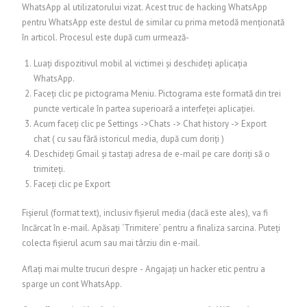
WhatsApp al utilizatorului vizat. Acest truc de hacking WhatsApp
pentru WhatsApp este destul de similar cu prima metodă menționată
în articol. Procesul este după cum urmează-
Luați dispozitivul mobil al victimei și deschideți aplicația
WhatsApp.
Faceți clic pe pictograma Meniu. Pictograma este formată din trei
puncte verticale în partea superioară a interfeței aplicației.
Acum faceți clic pe Settings ->Chats -> Chat history -> Export
chat ( cu sau fără istoricul media, după cum doriți )
Deschideți Gmail și tastați adresa de e-mail pe care doriți să o
trimiteți.
Faceți clic pe Export
Fișierul (format text), inclusiv fișierul media (dacă este ales), va fi
încărcat în e-mail. Apăsați ‘Trimitere’ pentru a finaliza sarcina. Puteți
colecta fișierul acum sau mai târziu din e-mail.
Aflați mai multe trucuri despre - Angajați un hacker etic pentru a
sparge un cont WhatsApp.