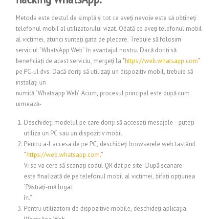
Metoda este destul de simplă și tot ce aveți nevoie este să obțineți
telefonul mobil al utilizatorului vizat. Odată ce aveți telefonul mobil
al victimei, atunci sunteți gata de plecare. Trebuie să folosim
serviciul ‘WhatsApp Web“ în avantajul nostru. Dacă doriți să
beneficiați de acest serviciu, mergeți la "
https://web.whatsapp.com
”
pe PC-ul dvs. Dacă doriți să utilizați un dispozitiv mobil, trebuie să
instalați un
numită ‘Whatsapp Web’. Acum, procesul principal este după cum
urmează-
Deschideți modelul pe care doriți să accesați mesajele - puteți
utiliza un PC sau un dispozitiv mobil.
Pentru a-l accesa de pe PC, deschideți browserele web tastând
“
https://web.whatsapp.com
.”
Vi se va cere să scanați codul QR dat pe site. După scanare
este finalizată de pe telefonul mobil al victimei, bifați opțiunea
‘Păstrați-mă logat
în.”
Pentru utilizatorii de dispozitive mobile, deschideți aplicația