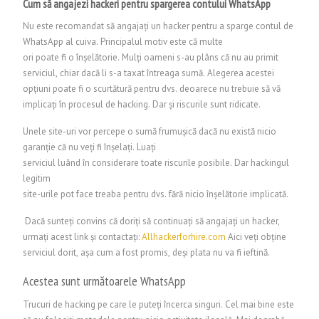
Cum să angajezi hackeri pentru spargerea contului WhatsApp
Nu este recomandat să angajați un hacker pentru a sparge contul de
WhatsApp al cuiva. Principalul motiv este că multe
ori poate fi o înșelătorie. Mulți oameni s-au plâns că nu au primit
serviciul, chiar dacă li s-a taxat întreaga sumă. Alegerea acestei
opțiuni poate fi o scurtătură pentru dvs. deoarece nu trebuie să vă
implicați în procesul de hacking. Dar și riscurile sunt ridicate.
Unele site-uri vor percepe o sumă frumușică dacă nu există nicio
garanție că nu veți fi înșelați. Luați
serviciul luând în considerare toate riscurile posibile. Dar hackingul
legitim
site-urile pot face treaba pentru dvs. fără nicio înșelătorie implicată.
Dacă sunteți convins că doriți să continuați să angajați un hacker,
urmați acest link și contactați:
Allhackerforhire.com
Aici veți obține
serviciul dorit, așa cum a fost promis, deși plata nu va fi ieftină.
Acestea sunt următoarele WhatsApp
Trucuri de hacking pe care le puteți încerca singuri. Cel mai bine este