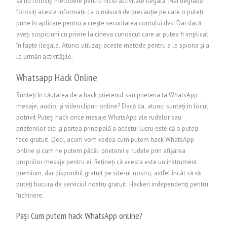
să nu folosiți metodele pentru nicio activitate ilegală. Mai degrabă
folosiți aceste informații ca o măsură de precauție pe care o puteți
pune în aplicare pentru a crește securitatea contului dvs. Dar dacă
aveți suspiciuni cu privire la cineva cunoscut care ar putea fi implicat
în fapte ilegale. Atunci utilizați aceste metode pentru a le spiona și a
le urmări activitățile.
Whatsapp Hack Online
Sunteți în căutarea de a hack prietenul sau prietena ta WhatsApp
mesaje, audio, și videoclipuri online? Dacă da, atunci sunteți în locul
potrivit Puteți hack orice mesaje WhatsApp ale rudelor sau
prietenilor aici și partea principală a acestui lucru este că o puteți
face gratuit. Deci, acum vom vedea cum putem hack WhatsApp
online și cum ne putem păcăli prietenii și rudele prin afișarea
propriilor mesaje pentru ei. Rețineți că acesta este un instrument
premium, dar disponibil gratuit pe site-ul nostru, astfel încât să vă
puteți bucura de serviciul nostru gratuit. Hackeri independenți pentru
închiriere.
Pași Cum putem hack WhatsApp online?