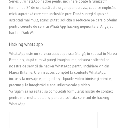
Serviciul WhatsApp hacker pentru închiriere poate fi furnizat în
termen de 24 de ore dacă este urgent pentru dvs., ceea ce implică o
mică suprataxă care este inclusă în preț. Dacă sunteți dispus să
așteptați mai mult, atunci puteți solicita o reducere pe care o oferim
pentru cererile de servicii WhatsApp hacking neprioritare.
Angajați
hackeri Dark Web.
Hacking whats app
WhatsApp este un serviciu utilizat pe scară largă, în special în Marea
Britanie și, după cum vă puteți imagina, majoritatea solicitărilor
noastre de servicii de hacker WhatsApp pentru închiriere vin din
Marea Britanie. Oferim acces complet la conturile WhatsApp,
inclusiv la mesajele, imaginile și clipurile video trimise și primite,
precum și la înregistrările apelurilor vocale și video.
Vă rugăm să nu ezitați să completați formularul nostru de contact
pentru mai multe detalii și pentru a solicita serviciul de hacking
WhatsApp.