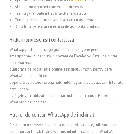
Apoi verificați prețurile, accesând
a
orez
pagină.
Alegeți orice pachet care vi se potrivește.
Trimiteți-ne toate întrebările dvs. în detaliu.
Trimiteți-ne un e-mail sau discutați cu asistența.
Dacă totul este clar cu echipa de asistență, continuați.
Hackerii profesioniști contactează
Whatsapp este o aplicație gratuită de mesagerie pentru
smartphone-uri, deținută în prezent de Facebook. Este una dintre
cele mai mari
platforme de socializare online. Principalul motiv pentru care
WhatsApp este atât de
populară se datorează bazinului internațional de utilizatori. Interfața
este ușoară
de înțeles, iar utilizatorii sunt mai mult de 2 miliarde. Hacker de cont
WhatsApp de închiriat.
Hacker de conturi WhatsApp de închiriat
Fie pentru uz personal sau în scopuri profesionale, utilizatorii se
simt mai confortabil când își transmit informațiile prin WhatsApp.