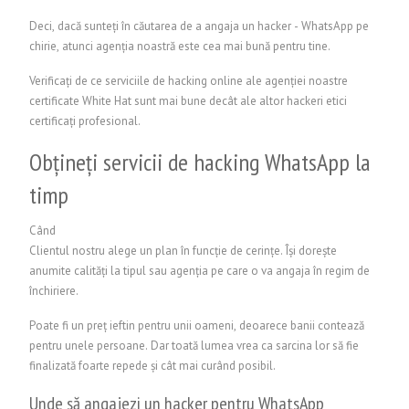
Deci, dacă sunteți în căutarea de a angaja un hacker - WhatsApp pe
chirie, atunci agenția noastră este cea mai bună pentru tine.
Verificați de ce serviciile de hacking online ale agenției noastre
certificate White Hat sunt mai bune decât ale altor hackeri etici
certificați profesional.
Obțineți servicii de hacking WhatsApp la
timp
Când
Clientul nostru alege un plan în funcție de cerințe. Își dorește
anumite calități la tipul sau agenția pe care o va angaja în regim de
închiriere.
Poate fi un preț ieftin pentru unii oameni, deoarece banii contează
pentru unele persoane. Dar toată lumea vrea ca sarcina lor să fie
finalizată foarte repede și cât mai curând posibil.
Unde să angajezi un hacker pentru WhatsApp