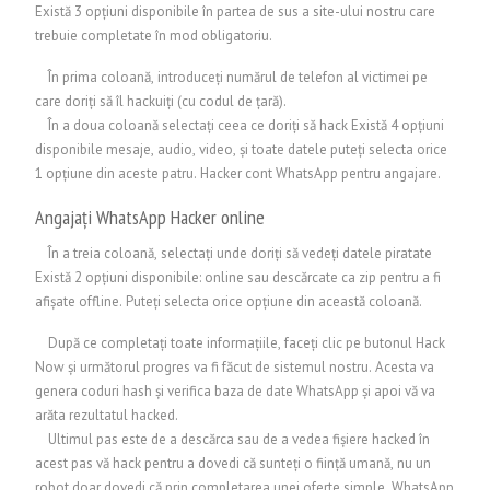
Există 3 opțiuni disponibile în partea de sus a site-ului nostru care
trebuie completate în mod obligatoriu.
În prima coloană, introduceți numărul de telefon al victimei pe
care doriți să îl hackuiți (cu codul de țară).
În a doua coloană selectați ceea ce doriți să hack Există 4 opțiuni
disponibile mesaje, audio, video, și toate datele puteți selecta orice
1 opțiune din aceste patru. Hacker cont WhatsApp pentru angajare.
Angajați WhatsApp Hacker online
În a treia coloană, selectați unde doriți să vedeți datele piratate
Există 2 opțiuni disponibile: online sau descărcate ca zip pentru a fi
afișate offline. Puteți selecta orice opțiune din această coloană.
După ce completați toate informațiile, faceți clic pe butonul Hack
Now și următorul progres va fi făcut de sistemul nostru. Acesta va
genera coduri hash și verifica baza de date WhatsApp și apoi vă va
arăta rezultatul hacked.
Ultimul pas este de a descărca sau de a vedea fișiere hacked în
acest pas vă hack pentru a dovedi că sunteți o ființă umană, nu un
robot doar dovedi că prin completarea unei oferte simple. WhatsApp