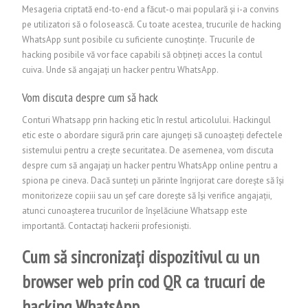
Mesageria criptată end-to-end a făcut-o mai populară și i-a convins
pe utilizatori să o folosească. Cu toate acestea, trucurile de hacking
WhatsApp sunt posibile cu suficiente cunoștințe. Trucurile de
hacking posibile vă vor face capabili să obțineți acces la contul
cuiva. Unde să angajați un hacker pentru WhatsApp.
Vom discuta despre cum să hack
Conturi Whatsapp prin hacking etic în restul articolului. Hackingul
etic este o abordare sigură prin care ajungeți să cunoașteți defectele
sistemului pentru a crește securitatea. De asemenea, vom discuta
despre cum să angajați un hacker pentru WhatsApp online pentru a
spiona pe cineva. Dacă sunteți un părinte îngrijorat care dorește să își
monitorizeze copiii sau un șef care dorește să își verifice angajații,
atunci cunoașterea trucurilor de înșelăciune Whatsapp este
importantă.
Contactați hackerii profesioniști.
Cum să sincronizați dispozitivul cu un
browser web prin cod QR ca trucuri de
hacking WhatsApp.