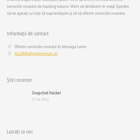
简体中文
serviciile noastre de hacking tuturor. Vrem să rămânem în viață. Sperăm
să ne ajutați cu toții să supraviețuim și să vă oferim serviciile noastre.
ไทย
Svenska
Informații de contact
Русский
Português
Oferim serviciile noastre în întreaga lume
ALL8hfh@protonmail.ch
Polski
Nederlands (België)
Nederlands
Știri recente
Bahasa Melayu
Snapchat Hacker
한국어
17 iul. 2022
日本語
Italiano
Magyar
Lucrați cu noi
Hrvatski