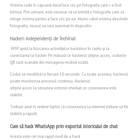
Victima cade în capcană dacă face clic pe fotografia care i-a fost
trimisă. Prin urmare, este necesar să se trimită o fotografie care să
intrige victima pentru a face clic pe ea. Atunci când victima deschide
fotografia, virusul va rula automat în dispozitiv.
Hackeri independenți de închiriat
WSP ajută la blocarea activităților backdoor în cadru și la
conectarea la hacker. Pe măsură ce hackerul obține acces, codurile
QR sunt scanate din mesageria mobilă vizată.
Codul se modifică la fiecare 10 secunde. Cu toate acestea, hackerul
poate monitoriza procesul continuu. Hackerul
obține acces la sesiunea victimei imediat ce conexiunea este
stabilit.
Trebuie avut în vedere faptul că conexiunea la internet trebuie să fie
stabilă și rapidă.
Cum să hack WhatsApp prin exportul istoricului de chat
Acesta este cel mai rapid mod de a hack