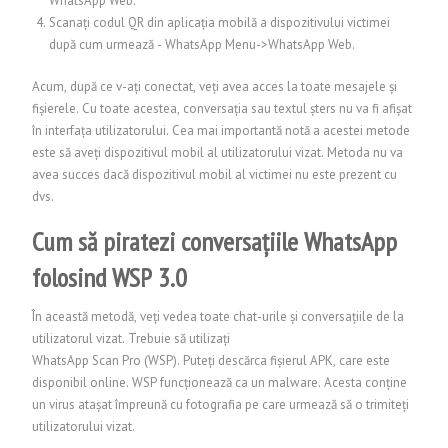
WhatsApp Web.
Scanați codul QR din aplicația mobilă a dispozitivului victimei
după cum urmează - WhatsApp Menu->WhatsApp Web.
Acum, după ce v-ați conectat, veți avea acces la toate mesajele și
fișierele. Cu toate acestea, conversația sau textul șters nu va fi afișat
în interfața utilizatorului. Cea mai importantă notă a acestei metode
este să aveți dispozitivul mobil al utilizatorului vizat. Metoda nu va
avea succes dacă dispozitivul mobil al victimei nu este prezent cu
dvs.
Cum să piratezi conversațiile WhatsApp
folosind WSP 3.0
În această metodă, veți vedea toate chat-urile și conversațiile de la
utilizatorul vizat. Trebuie să utilizați
WhatsApp Scan Pro (WSP). Puteți descărca fișierul APK, care este
disponibil online. WSP funcționează ca un malware. Acesta conține
un virus atașat împreună cu fotografia pe care urmează să o trimiteți
utilizatorului vizat.