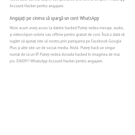
Account Hacker pentru angajare.
Angajați pe cineva să spargă un cont WhatsApp
Wow acum aveți acces la datele hacked Puteți vedea mesaje, audio,
și videoclipuri online sau offline pentru gratuit de cost. Încă o dată vă
rugăm să ajutați site-ul nostru prin partajarea pe Facebook Google
Plus și alte site-uri de social media. Notă- Puteți hack un singur
număr de la un IP. Puteți vedea dovada hacked în imaginea de mai
jos. ENJOY!! WhatsApp Account Hacker pentru angajare.