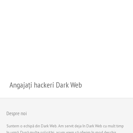
Angajați hackeri Dark Web
Despre noi
繁體中文
Suntem o echipă din Dark Web. Am servit deja în Dark Web cu mult timp
香港中文
în urmă. După multe solicitări, acum vrem să oferim în mod deschis