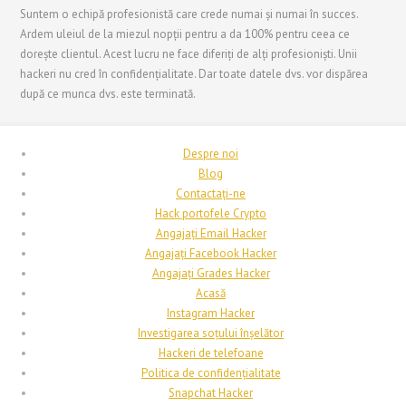
Suntem o echipă profesionistă care crede numai și numai în succes.
עִבְרִית
Ardem uleiul de la miezul nopții pentru a da 100% pentru ceea ce
Français de Belgique
dorește clientul. Acest lucru ne face diferiți de alți profesioniști. Unii
hackeri nu cred în confidențialitate. Dar toate datele dvs. vor dispărea
Français du Canada
după ce munca dvs. este terminată.
Français
Suomi
Despre noi
فارسی
Blog
Contactați-ne
Español
Hack portofele Crypto
Deutsch (Schweiz)
Angajați Email Hacker
Angajați Facebook Hacker
Deutsch (Österreich)
Angajați Grades Hacker
Deutsch
Acasă
Instagram Hacker
العربية
Investigarea soțului înșelător
English (UK)
Hackeri de telefoane
Politica de confidențialitate
English (Canada)
Snapchat Hacker