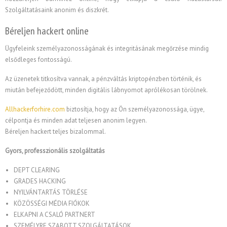
Szolgáltatásaink anonim és diszkrét.
Béreljen hackert online
Ügyfeleink személyazonosságának és integritásának megőrzése mindig
elsődleges fontosságú.
Az üzenetek titkosítva vannak, a pénzváltás kriptopénzben történik, és
miután befejeződött, minden digitális lábnyomot aprólékosan törölnek.
Allhackerforhire.com
biztosítja, hogy az Ön személyazonossága, ügye,
célpontja és minden adat teljesen anonim legyen.
Béreljen hackert teljes bizalommal.
Gyors, professzionális szolgáltatás
DEPT CLEARING
GRADES HACKING
NYILVÁNTARTÁS TÖRLÉSE
KÖZÖSSÉGI MÉDIA FIÓKOK
ELKAPNI A CSALÓ PARTNERT
SZEMÉLYRE SZABOTT SZOLGÁLTATÁSOK