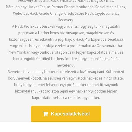
Recovery, Snapchat Hack, WhatsApp Hack és még sok más.
Béreljen egy Hacker Csalás Partner Phone Monitoring, Social Media Hack,
Weboldal Hack, Grade Change, Credit Score Hack, Cryptocurrency
Recovery.
A Hack Pro Expert büszkék vagyunk arra, hogy segítünk megtalálni
pontosan a Hacker keres biztonságosan, magabiztosan és
biztonságosan, és elkerülni a jogi bajok, Hack Pro Expert bérbeadásra
vagyunk itt, hogy megoldja ezeket a problémákat az Ön számára. ha
New Yorkban vagy bárhol a világon csak lépjen kapcsolatba a mail és
kap a legjobb Certified Hackers for Hire, hogy a munkát tisztán és
névtelenül.
Szeretne felvenni egy Hacker elkötelezett a kiválóság iránt. Különböző
körülmények között, ha szükség van egy valódi hacker, és nincs ötlete,
hogy hogyan lehet felvenni egy profi hacker online? Itt vagyunk
bizonytalanul kapcsolatba lépni egy hacker. Nyugodtan lépjen
kapcsolatba velünk a csuklós egy hacker.
Kapcsolatfelvétel