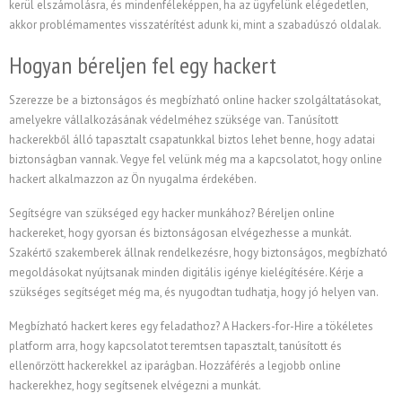
kerül elszámolásra, és mindenféleképpen, ha az ügyfelünk elégedetlen,
akkor problémamentes visszatérítést adunk ki, mint a szabadúszó oldalak.
Hogyan béreljen fel egy hackert
Szerezze be a biztonságos és megbízható online hacker szolgáltatásokat,
amelyekre vállalkozásának védelméhez szüksége van. Tanúsított
hackerekből álló tapasztalt csapatunkkal biztos lehet benne, hogy adatai
biztonságban vannak. Vegye fel velünk még ma a kapcsolatot, hogy online
hackert alkalmazzon az Ön nyugalma érdekében.
Segítségre van szükséged egy hacker munkához? Béreljen online
hackereket, hogy gyorsan és biztonságosan elvégezhesse a munkát.
Szakértő szakemberek állnak rendelkezésre, hogy biztonságos, megbízható
megoldásokat nyújtsanak minden digitális igénye kielégítésére. Kérje a
szükséges segítséget még ma, és nyugodtan tudhatja, hogy jó helyen van.
Megbízható hackert keres egy feladathoz? A Hackers-for-Hire a tökéletes
platform arra, hogy kapcsolatot teremtsen tapasztalt, tanúsított és
ellenőrzött hackerekkel az iparágban. Hozzáférés a legjobb online
hackerekhez, hogy segítsenek elvégezni a munkát.