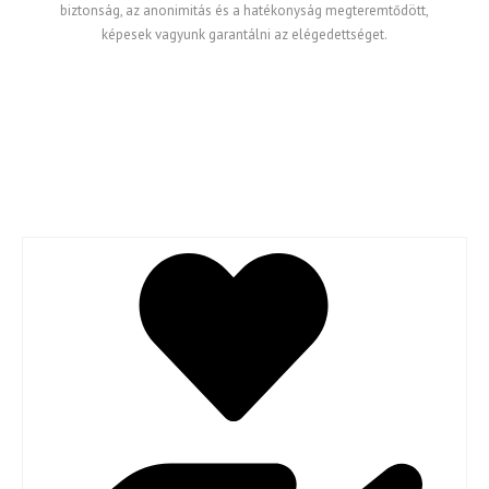
biztonság, az anonimitás és a hatékonyság megteremtődött,
képesek vagyunk garantálni az elégedettséget.