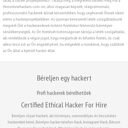
találj a hacker projektjeidhez? Találja meg a megfelelő hackert még ma a
Hireonlinehackers.com-on, ahol magasan képzett, világszínvonalú,
professzionális hackerek állnak készenlétben, hogy segítsenek Önnek sikert
elérni a hackerprojekt(ek)ben. Az újonnan bevezetett letéti szolgáltatásunk
megvédi Önt a hackereinknek történő fizetéskor felmerülő bármilyen
sérülékenységtől. Az Ön fizetését biztonságosan tárolja a letéti szolgáltatás,
aki rendelkezik a végső jogot, hogy megtartsák és kifizetni fizetés, és csak
akkor teszi ezt az Ön engedélyével, ha elégedett a munkával, hogy szállított
az Ön által a kijelölt hacker által
.
Béreljen egy hackert
Profi hackerek bérelhetőek
Certified Ethical Hacker For Hire
Béreljen olyan hackert, aki törvényes, szenvedélyes és becsületes
hackereket bérel. Béreljen hacker telefon Hack, Instagram Hack, Bitcoin