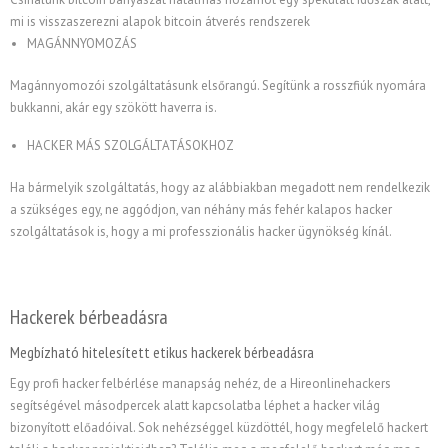
mi is visszaszerezni alapok bitcoin átverés rendszerek
MAGÁNNYOMOZÁS
Magánnyomozói szolgáltatásunk elsőrangú. Segítünk a rosszfiúk nyomára
bukkanni, akár egy szökött haverra is.
HACKER MÁS SZOLGÁLTATÁSOKHOZ
Ha bármelyik szolgáltatás, hogy az alábbiakban megadott nem rendelkezik
a szükséges egy, ne aggódjon, van néhány más fehér kalapos hacker
szolgáltatások is, hogy a mi professzionális hacker ügynökség kínál.
Hackerek bérbeadásra
Megbízható hitelesített etikus hackerek bérbeadásra
Egy profi hacker felbérlése manapság nehéz, de a Hireonlinehackers
segítségével másodpercek alatt kapcsolatba léphet a hacker világ
bizonyított előadóival. Sok nehézséggel küzdöttél, hogy megfelelő hackert