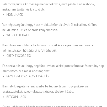
Jelszót kapunk a közösségi média fiókokba, mint például a facebook,
instagram, twitter és így tovább.
MOBIL HACK
Van képességünk, hogy hack mobiltelefonok távolról fizikai hozzáférés
nélkül mind iOS és Android kényelmesen.
WEBOLDAL HACK
Bármilyen weboldalra be tudunk törni. Akár az egész szervert, akár az
adminisztrátori háttértárat is feltörhetjük.
CREDIT SCORE FIX
Fő specialitásunk, hogy segítünk javítani a hitelpontszámokat és néhány nap
alatt eltörölni a rossz adósságokat.
EGYETEMI OSZTÁLYZATVÁLTÁS
Bármelyik egyetemi rendszerbe be tudunk lépni, hogy javítsuk az
osztályzatokat, az elmulasztott órákat, többek között.
BITCOIN HACK
Csinálunk bitcoin bányászat hatalmas hozamot egy spekulált időszak alatt,