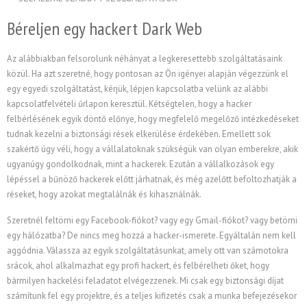
Béreljen egy hackert Dark Web
Az alábbiakban felsorolunk néhányat a legkeresettebb szolgáltatásaink
közül. Ha azt szeretné, hogy pontosan az Ön igényei alapján végezzünk el
egy egyedi szolgáltatást, kérjük, lépjen kapcsolatba velünk az alábbi
kapcsolatfelvételi űrlapon keresztül. Kétségtelen, hogy a hacker
felbérlésének egyik döntő előnye, hogy megfelelő megelőző intézkedéseket
tudnak kezelni a biztonsági rések elkerülése érdekében. Emellett sok
szakértő úgy véli, hogy a vállalatoknak szükségük van olyan emberekre, akik
ugyanúgy gondolkodnak, mint a hackerek. Ezután a vállalkozások egy
lépéssel a bűnöző hackerek előtt járhatnak, és még azelőtt befoltozhatják a
réseket, hogy azokat megtalálnák és kihasználnák.
Szeretnél feltörni egy Facebook-fiókot? vagy egy Gmail-fiókot? vagy betörni
egy hálózatba? De nincs meg hozzá a hacker-ismerete. Egyáltalán nem kell
aggódnia. Válassza az egyik szolgáltatásunkat, amely ott van számotokra
srácok, ahol alkalmazhat egy profi hackert, és felbérelheti őket, hogy
bármilyen hackelési feladatot elvégezzenek. Mi csak egy biztonsági díjat
számítunk fel egy projektre, és a teljes kifizetés csak a munka befejezésekor