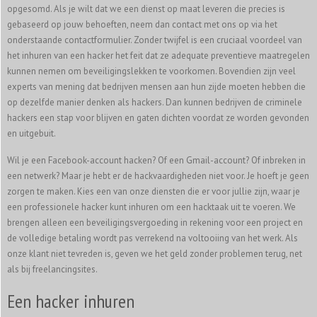
opgesomd. Als je wilt dat we een dienst op maat leveren die precies is
gebaseerd op jouw behoeften, neem dan contact met ons op via het
onderstaande contactformulier. Zonder twijfel is een cruciaal voordeel van
het inhuren van een hacker het feit dat ze adequate preventieve maatregelen
kunnen nemen om beveiligingslekken te voorkomen. Bovendien zijn veel
experts van mening dat bedrijven mensen aan hun zijde moeten hebben die
op dezelfde manier denken als hackers. Dan kunnen bedrijven de criminele
hackers een stap voor blijven en gaten dichten voordat ze worden gevonden
en uitgebuit.
Wil je een Facebook-account hacken? Of een Gmail-account? Of inbreken in
een netwerk? Maar je hebt er de hackvaardigheden niet voor. Je hoeft je geen
zorgen te maken. Kies een van onze diensten die er voor jullie zijn, waar je
een professionele hacker kunt inhuren om een hacktaak uit te voeren. We
brengen alleen een beveiligingsvergoeding in rekening voor een project en
de volledige betaling wordt pas verrekend na voltooiing van het werk. Als
onze klant niet tevreden is, geven we het geld zonder problemen terug, net
als bij freelancingsites.
Een hacker inhuren