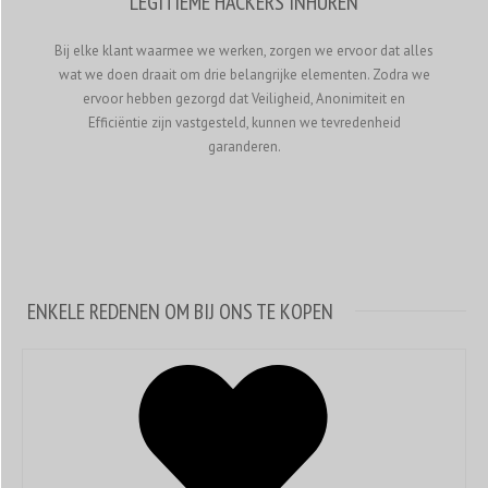
LEGITIEME HACKERS INHUREN
Bij elke klant waarmee we werken, zorgen we ervoor dat alles
wat we doen draait om drie belangrijke elementen. Zodra we
ervoor hebben gezorgd dat Veiligheid, Anonimiteit en
Efficiëntie zijn vastgesteld, kunnen we tevredenheid
garanderen.
ENKELE REDENEN OM BIJ ONS TE KOPEN