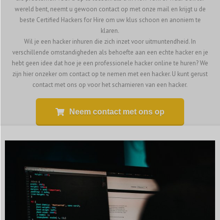
wereld bent, neemt u gewoon contact op met onze mail en krijgt u de
beste Certified Hackers for Hire om uw klus schoon en anoniem te
klaren.
Wil je een hacker inhuren die zich inzet voor uitmuntendheid. In
verschillende omstandigheden als behoefte aan een echte hacker en je
hebt geen idee dat hoe je een professionele hacker online te huren? We
zijn hier onzeker om contact op te nemen met een hacker. U kunt gerust
contact met ons op voor het scharnieren van een hacker.
Neem contact met ons op