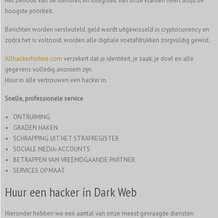
Het behoud van de identiteit en integriteit van onze klanten heeft altijd de
hoogste prioriteit.
Berichten worden versleuteld, geld wordt uitgewisseld in cryptocurrency en
zodra het is voltooid, worden alle digitale voetafdrukken zorgvuldig gewist.
Allhackerforhire.com
verzekert dat je identiteit, je zaak, je doel en alle
gegevens volledig anoniem zijn.
Huur in alle vertrouwen een hacker in.
Snelle, professionele service
ONTRUIMING
GRADEN HAKEN
SCHRAPPING UIT HET STRAFREGISTER
SOCIALE MEDIA-ACCOUNTS
BETRAPPEN VAN VREEMDGAANDE PARTNER
SERVICES OP MAAT
Huur een hacker in Dark Web
Hieronder hebben we een aantal van onze meest gevraagde diensten