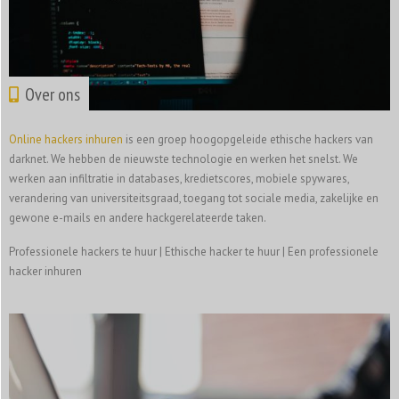
Over ons
Online hackers inhuren
is een groep hoogopgeleide ethische hackers van
darknet. We hebben de nieuwste technologie en werken het snelst. We
werken aan infiltratie in databases, kredietscores, mobiele spywares,
verandering van universiteitsgraad, toegang tot sociale media, zakelijke en
gewone e-mails en andere hackgerelateerde taken.
Professionele hackers te huur | Ethische hacker te huur | Een professionele
hacker inhuren