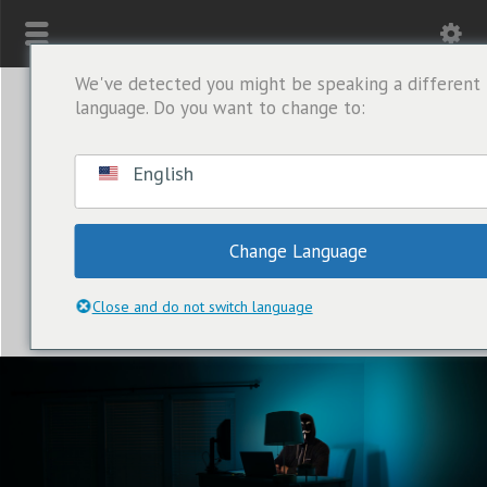
We've detected you might be speaking a different
language. Do you want to change to:
English
Change Language
Close and do not switch language
ALLEEN WHATSAPP: +1(443) 212-8730