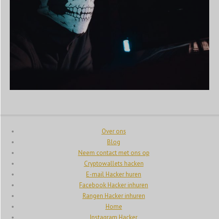
Over ons
Blog
Neem contact met ons op
Cryptowallets hacken
E-mail Hacker huren
Facebook Hacker inhuren
Rangen Hacker inhuren
Home
Instagram Hacker