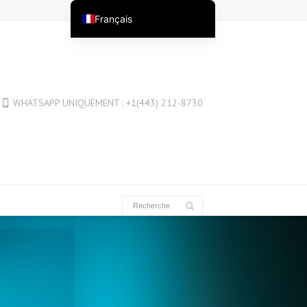
Français
English
English (Australia)
English (New Zealand)
WHATSAPP UNIQUEMENT : +1(443) 212-8730
English (Canada)
English (UK)
العربية
Deutsch
Deutsch (Österreich)
Deutsch (Schweiz)
Español
فارسی
Suomi