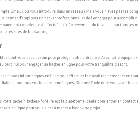
pte Gmail ? ou vous introduire dans un réseau ? Mais vous n'avez pas les compéte
 vous permet d'employer un hacker professionnel et de l'engager pour accomplir 
le paiement complet n'est effectué qu'à l'achèvement du travail, et par tous les mo
e les sites de freelancing.
r
iables dont vous avez besoin pour protéger votre entreprise. Avec notre équipe e
jourd'hui pour engager un hacker en ligne pour votre tranquillité d'esprit.
 des pirates informatiques en ligne pour effectuer le travail rapidement et en tou
et fiables pour tous vos besoins numériques. Obtenez l'aide dont vous avez beso
 votre tâche ? Hackers-for-Hire est la plateforme idéale pour entrer en contact a
ackers en ligne pour vous aider à mener à bien votre projet.