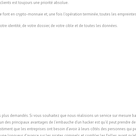
 clients est toujours une priorité absolue.
e font en crypto-monnaie et, une fois l'opération terminée, toutes les emprein
tre identité, de votre dossier, de votre cible et de toutes les données.
es plus demandés. Si vous souhaitez que nous réalisions un service sur mesure b
L'un des principaux avantages de l'embauche d'un hacker est qu'il peut prendre de
 estiment que les entreprises ont besoin d'avoir à leurs côtés des personnes qui
 une longueur d'avance sur les pirates criminels et combler les failles avant qu'