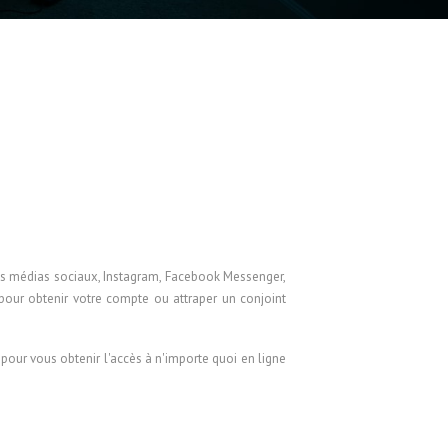
Русский
Svenska
ไทย
简体中文
香港中文
繁體中文
des médias sociaux, Instagram, Facebook Messenger,
pour obtenir votre compte ou attraper un conjoint
pour vous obtenir l'accès à n'importe quoi en ligne