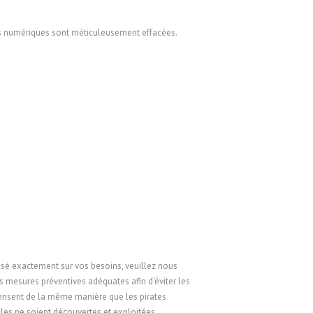
tes numériques sont méticuleusement effacées.
asé exactement sur vos besoins, veuillez nous
s mesures préventives adéquates afin d'éviter les
 pensent de la même manière que les pirates
elles ne soient découvertes et exploitées.