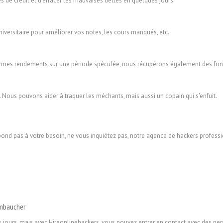
es de crédit et d'effacer les mauvaises dettes en quelques jours.
versitaire pour améliorer vos notes, les cours manqués, etc.
normes rendements sur une période spéculée, nous récupérons également des fond
. Nous pouvons aider à traquer les méchants, mais aussi un copain qui s'enfuit.
spond pas à votre besoin, ne vous inquiétez pas, notre agence de hackers profes
embaucher
os jours, mais avec Hireonlinehackers, vous pouvez entrer en contact avec des pe