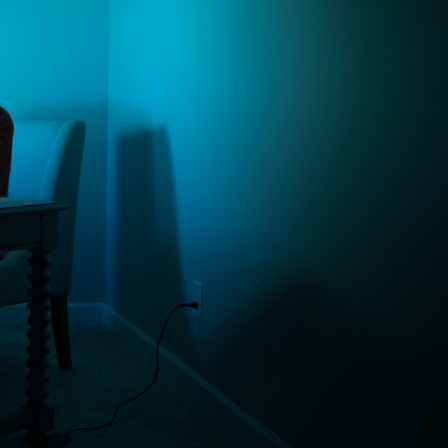
Français du Canada
Français de Belgique
עִבְרִית
Hrvatski
Magyar
Italiano
日本語
한국어
Bahasa Melayu
Nederlands
Nederlands (België)
Polski
Português
Română