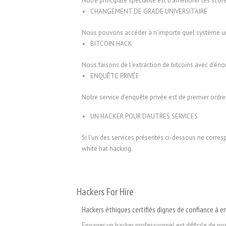
Notre principale spécialité est d'améliorer les scor
CHANGEMENT DE GRADE UNIVERSITAIRE
Nous pouvons accéder à n'importe quel système uni
BITCOIN HACK
Nous faisons de l'extraction de bitcoins avec d'é
ENQUÊTE PRIVÉE
Notre service d'enquête privée est de premier ordre
UN HACKER POUR D'AUTRES SERVICES
Si l'un des services présentés ci-dessous ne corre
white hat hacking.
Hackers For Hire
Hackers éthiques certifiés dignes de confiance à 
Engager un hacker professionnel est difficile de n