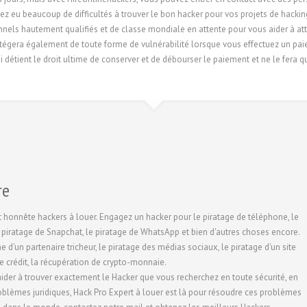
z eu beaucoup de difficultés à trouver le bon hacker pour vos projets de hackin
els hautement qualifiés et de classe mondiale en attente pour vous aider à atte
otégera également de toute forme de vulnérabilité lorsque vous effectuez un pai
ui détient le droit ultime de conserver et de débourser le paiement et ne le fera 
re
 honnête hackers à louer. Engagez un hacker pour le piratage de téléphone, le
le piratage de Snapchat, le piratage de WhatsApp et bien d'autres choses encore.
d'un partenaire tricheur, le piratage des médias sociaux, le piratage d'un site
e crédit, la récupération de crypto-monnaie.
ider à trouver exactement le Hacker que vous recherchez en toute sécurité, en
problèmes juridiques, Hack Pro Expert à louer est là pour résoudre ces problèmes