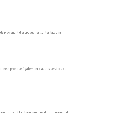
s provenant d'escroqueries sur les bitcoins.
sionnels propose également d'autres services de
rsonnes ayant fait leurs preuves dans le monde du