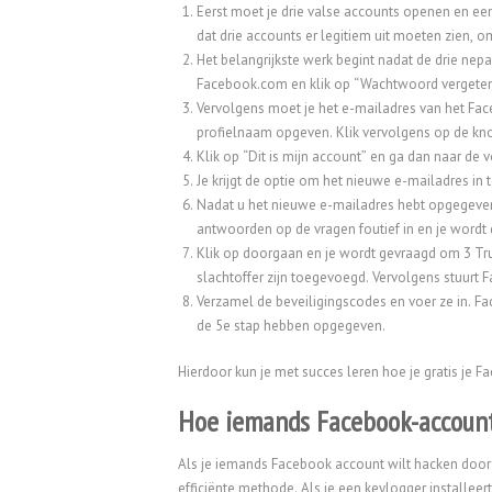
Eerst moet je drie valse accounts openen en een
dat drie accounts er legitiem uit moeten zien, 
Het belangrijkste werk begint nadat de drie nep
Facebook.com en klik op “Wachtwoord vergeten
Vervolgens moet je het e-mailadres van het Fac
profielnaam opgeven. Klik vervolgens op de kno
Klik op “Dit is mijn account” en ga dan naar de 
Je krijgt de optie om het nieuwe e-mailadres in
Nadat u het nieuwe e-mailadres hebt opgegeven
antwoorden op de vragen foutief in en je wordt
Klik op doorgaan en je wordt gevraagd om 3 Trus
slachtoffer zijn toegevoegd. Vervolgens stuurt
Verzamel de beveiligingscodes en voer ze in. F
de 5e stap hebben opgegeven.
Hierdoor kun je met succes leren hoe je gratis je 
Hoe iemands Facebook-account
Als je iemands Facebook account wilt hacken door d
efficiënte methode. Als je een keylogger installeert