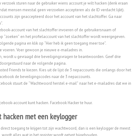
 verzoek sturen naar de gebruiker wiens account je wilt hacken (denk eraan
omdat mensen meestal geen verzoeken accepteren als de ID verdacht lijkt).
accounts zijn geaccepteerd door het account van het slachtoffer. Ga naar
”.
ebook-account van het slachtoffer invoeren of de gebruikersnaam of
p “zoeken” en het profielaccount van het slachtoffer wordt weergegeven.
volgende pagina en klik op “Hier heb ik geen toegang meer toe”.
 te voeren. Voer gewoon je nieuwe e-mailadres in.
, wordt u gevraagd drie beveiligingsvragen te beantwoorden. Geef drie
 doorgestuurd naar de volgende pagina.
ted Friends te kiezen. Kies uit de lijst de 3 nepaccounts die onlangs door het
 Facebook de beveiligingscodes naar de 3 nepaccounts.
acebook stuurt de “Wachtwoord herstel e-mail” naar het e-mailadres dat we in
Facebook-account kunt hacken.
Facebook Hacker te huur.
 hacken met een keylogger
irect toegang te krijgen tot zijn wachtwoord, dan is een keylogger de meest
, wordt alles wat in het register wordt getypt bijgehouden.