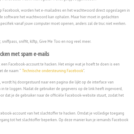
t op Facebook, worden het e-mailadres en het wachtwoord direct opgeslagen in
f de software het wachtwoord kan ophalen. Maar hier moet in gedachten
specifiek vanaf jouw computer moet openen, anders zal de truc niet werken.
sniffpass, sniffit, klftp, Give Me Too en nog veel meer.
acken met spam e-mails
 een Facebook-account te hacken. Het enige wat je hoeft te doen is een
 met de naam “
Technische ondersteuning Facebook
”.
, wordt hij doorgestuurd naar een pagina die lijkt op de interface van
n te loggen. Nadat de gebruiker de gegevens op de link heeft ingevoerd,
 dat je de gebruiker naar de officiële Facebook-website stuurt, zodat het
cebook-account van het slachtoffer te hacken. Omdat je volledige toegang
egang tot het slachtoffer beperken. Op deze manier kun je iemands Facebook