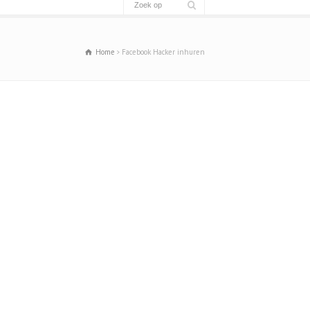
Français
Français du Canada
Français de Belgique
Home
Facebook Hacker inhuren
עִבְרִית
Hrvatski
Magyar
Italiano
日本語
한국어
Bahasa Melayu
Nederlands (België)
Polski
Português
Română