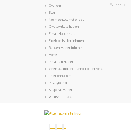
Over ons
Blog
Neem contact met ons op
Cryptowallets hacken
E-mail Hacker huren
Facebook Hacker inhuren
Rangen Hacker inhuren
Home
Instagram Hacker
Vreemdgaande echtgenoot onderzoeken
Telefoonhackers
Privacybeleid
Snapchat Hacker
WhatsApp-hacker