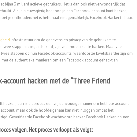
t bijna 3 miljard actieve gebruikers. Het is dan ook niet verwonderlijk dat
bruikt. Als je nieuwsgierig bent hoe je een Facebook account kunt hacken,
g moet je onthouden: het is helemaal niet gemakkelijk.
Facebook Hacker te huur.
igheid
infrastructuur om de gegevens en privacy van de gebruikers te
twee stappen is ingeschakeld, zijn veel moeilijker te hacken. Maar veel
in twee stappen op hun Facebook-accounts, waardoor ze kwetsbaarder zijn om
lpen met de authentieke manieren om een Facebook account gehackt en
k-account hacken met de “Three Friend
t hacken, dan is dit proces een vrij eenvoudige manier om het hele account
et account, maar ook de hoofdeigenaar kan niet inloggen omdat het
zigd. Geverifieerde Facebook wachtwoord hacker.
Facebook Hacker inhuren.
oces volgen. Het proces verloopt als volgt: