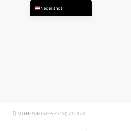
Nederlands
English
English (Australia)
English (New Zealand)
English (Canada)
English (UK)
العربية
Deutsch
Deutsch (Österreich)
Deutsch (Schweiz)
Español
ALLEEN WHATSAPP: +1(443) 212-8730
فارسی
Suomi