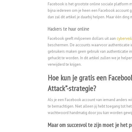
Facebook is het grootste online sociale platform me
bijna iedereen om je heen een Facebook account ge
dan zal dit artikel je daarbij helpen. Maar één din
Hackers te huur online
Facebook geeft miljoenen dollars uit aan
cyberveil
beschermen. De accounts waarvoor authenticatie in 
gebruikers maken geen gebruik van authenticatie 
gehackt te worden. In dit artikel zullen we je he
verwijderd te krijgen.
Hoe kun je gratis een Faceboo
Attack”-strategie?
Als je een Facebook account van iemand anders wil
te bemachtigen. Niet alleen jij hebt toegang tot h
wachtwoord handmatig door jou kan worden gewij
Maar om succesvol te zijn moet je het pr