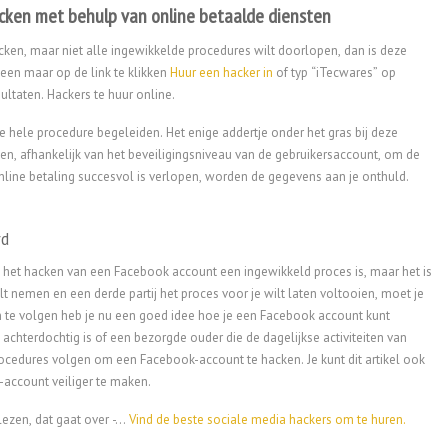
cken met behulp van online betaalde diensten
cken, maar niet alle ingewikkelde procedures wilt doorlopen, dan is deze
een maar op de link te klikken
Huur een hacker in
of typ “iTecwares” op
esultaten. Hackers te huur online.
de hele procedure begeleiden. Het enige addertje onder het gras bij deze
len, afhankelijk van het beveiligingsniveau van de gebruikersaccount, om de
online betaling succesvol is verlopen, worden de gegevens aan je onthuld.
rd
t het hacken van een Facebook account een ingewikkeld proces is, maar het is
t nemen en een derde partij het proces voor je wilt laten voltooien, moet je
te volgen heb je nu een goed idee hoe je een Facebook account kunt
ij achterdochtig is of een bezorgde ouder die de dagelijkse activiteiten van
procedures volgen om een Facebook-account te hacken. Je kunt dit artikel ook
account veiliger te maken.
lezen, dat gaat over -...
Vind de beste sociale media hackers om te huren.