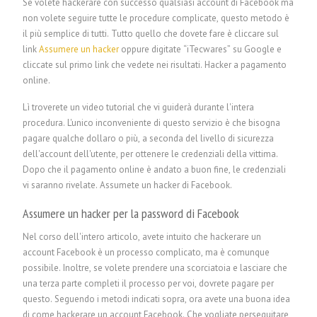
Se volete hackerare con successo qualsiasi account di Facebook ma
non volete seguire tutte le procedure complicate, questo metodo è
il più semplice di tutti. Tutto quello che dovete fare è cliccare sul
link
Assumere un hacker
oppure digitate “iTecwares” su Google e
cliccate sul primo link che vedete nei risultati. Hacker a pagamento
online.
Lì troverete un video tutorial che vi guiderà durante l'intera
procedura. L'unico inconveniente di questo servizio è che bisogna
pagare qualche dollaro o più, a seconda del livello di sicurezza
dell'account dell'utente, per ottenere le credenziali della vittima.
Dopo che il pagamento online è andato a buon fine, le credenziali
vi saranno rivelate.
Assumete un hacker di Facebook.
Assumere un hacker per la password di Facebook
Nel corso dell'intero articolo, avete intuito che hackerare un
account Facebook è un processo complicato, ma è comunque
possibile. Inoltre, se volete prendere una scorciatoia e lasciare che
una terza parte completi il processo per voi, dovrete pagare per
questo. Seguendo i metodi indicati sopra, ora avete una buona idea
di come hackerare un account Facebook. Che vogliate perseguitare