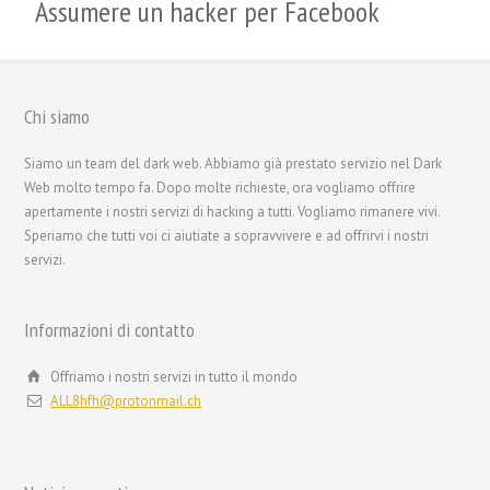
Assumere un hacker per Facebook
Chi siamo
繁體中文
Siamo un team del dark web. Abbiamo già prestato servizio nel Dark
Web molto tempo fa. Dopo molte richieste, ora vogliamo offrire
香港中文
apertamente i nostri servizi di hacking a tutti. Vogliamo rimanere vivi.
简体中文
Speriamo che tutti voi ci aiutiate a sopravvivere e ad offrirvi i nostri
servizi.
ไทย
Svenska
Informazioni di contatto
Русский
Română
Offriamo i nostri servizi in tutto il mondo
ALL8hfh@protonmail.ch
Português
Polski
Nederlands (België)