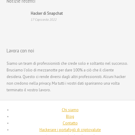
Notizie recenti
Nederlands
Hacker di Snapchat
Bahasa Melayu
17 Capicorda 2022
한국어
日本語
Magyar
Lavora con noi
Hrvatski
Siamo un team di professionisti che crede solo e soltanto nel successo.
עִבְרִית
Bruciamo l'olio di mezzanotte per dare 100% a ciò che il cliente
Français de Belgique
desidera. Questo ci rende diversi dagli altri professionisti. Alcuni hacker
non credono nella privacy. Ma tutti i vostri dati spariranno una volta
Français du Canada
terminato il vostro lavoro.
Français
Suomi
Chi siamo
فارسی
Blog
Contatto
Español
Hackerare i portafogli di criptovalute