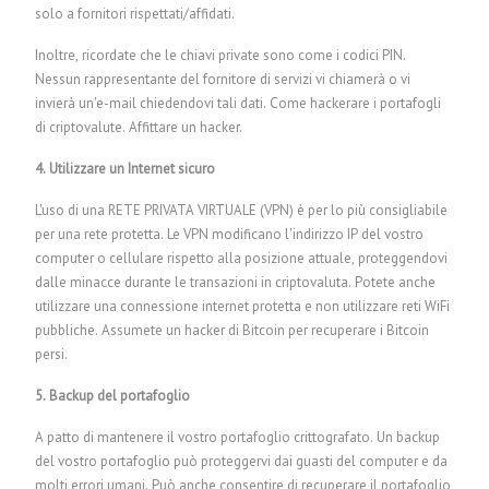
solo a fornitori rispettati/affidati.
Inoltre, ricordate che le chiavi private sono come i codici PIN.
Nessun rappresentante del fornitore di servizi vi chiamerà o vi
invierà un'e-mail chiedendovi tali dati.
Come hackerare i portafogli
di criptovalute.
Affittare un hacker.
4. Utilizzare un Internet sicuro
L'uso di una RETE PRIVATA VIRTUALE (VPN) è per lo più consigliabile
per una rete protetta. Le VPN modificano l'indirizzo IP del vostro
computer o cellulare rispetto alla posizione attuale, proteggendovi
dalle minacce durante le transazioni in criptovaluta. Potete anche
utilizzare una connessione internet protetta e non utilizzare reti WiFi
pubbliche. Assumete un hacker di Bitcoin per recuperare i Bitcoin
persi.
5. Backup del portafoglio
A patto di mantenere il vostro portafoglio crittografato. Un backup
del vostro portafoglio può proteggervi dai guasti del computer e da
molti errori umani. Può anche consentire di recuperare il portafoglio