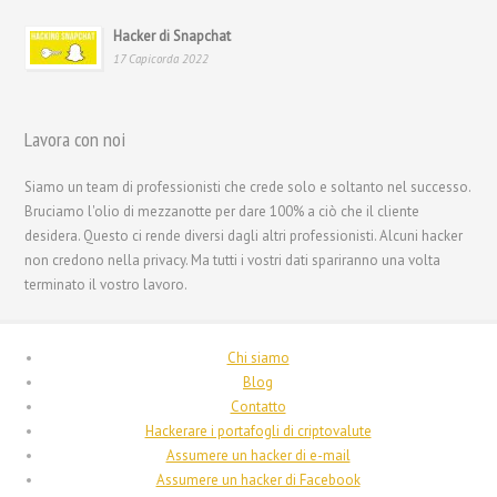
ไทย
Hacker di Snapchat
17 Capicorda 2022
Svenska
Русский
Lavora con noi
Română
Português
Siamo un team di professionisti che crede solo e soltanto nel successo.
Bruciamo l'olio di mezzanotte per dare 100% a ciò che il cliente
Polski
desidera. Questo ci rende diversi dagli altri professionisti. Alcuni hacker
Nederlands (België)
non credono nella privacy. Ma tutti i vostri dati spariranno una volta
terminato il vostro lavoro.
Nederlands
Bahasa Melayu
Chi siamo
한국어
Blog
日本語
Contatto
Hackerare i portafogli di criptovalute
Magyar
Assumere un hacker di e-mail
Hrvatski
Assumere un hacker di Facebook