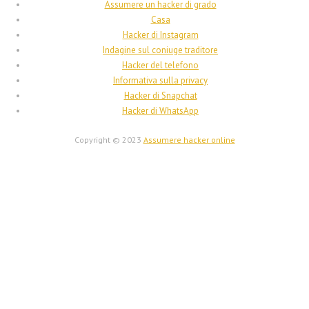
Assumere un hacker di grado
עִבְרִית
Casa
Français de Belgique
Hacker di Instagram
Indagine sul coniuge traditore
Français du Canada
Hacker del telefono
Français
Informativa sulla privacy
Hacker di Snapchat
Suomi
Hacker di WhatsApp
فارسی
Copyright © 2023
Assumere hacker online
Español
Deutsch (Schweiz)
Deutsch (Österreich)
Deutsch
العربية
English (UK)
English (Canada)
English (New Zealand)