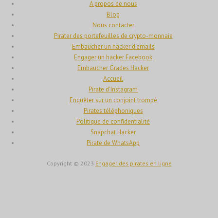
A propos de nous
Hrvatski
Blog
Nous contacter
עִבְרִית
Pirater des portefeuilles de crypto-monnaie
Français de Belgique
Embaucher un hacker d'emails
Engager un hacker Facebook
Français
Embaucher Grades Hacker
Suomi
Accueil
Pirate d'Instagram
فارسی
Enquêter sur un conjoint trompé
Español
Pirates téléphoniques
Politique de confidentialité
Deutsch (Schweiz)
Snapchat Hacker
Deutsch (Österreich)
Pirate de WhatsApp
Deutsch
Copyright © 2023
Engager des pirates en ligne
العربية
English (UK)
English (Canada)