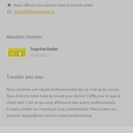
简体中文
Nous offrons nos services dans le monde entier
ALL8hfh@protonmail.ch
ไทย
Svenska
Русский
Nouvelles récentes
Română
Snapchat Hacker
Português
17 Juil 2022
Polski
Nederlands (België)
Travailler avec nous
Nederlands
Nous sommes une équipe professionnelle qui ne croit qu'au succès.
Bahasa Melayu
Nous brûlons notre huile de minuit pour donner 100% pour ce que le
한국어
client veut. C'est ce qui nous différencie des autres professionnels.
Certains pirates ne croient pas à la confidentialité. Mais toutes vos
日本語
données disparaîtront une fois votre travail terminé.
Italiano
Magyar