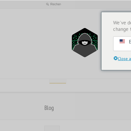
We've d
change 
E
Close a
Blog