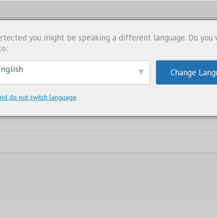
etected you might be speaking a different language. Do you
to:
nglish
Change Lang
nd do not switch language