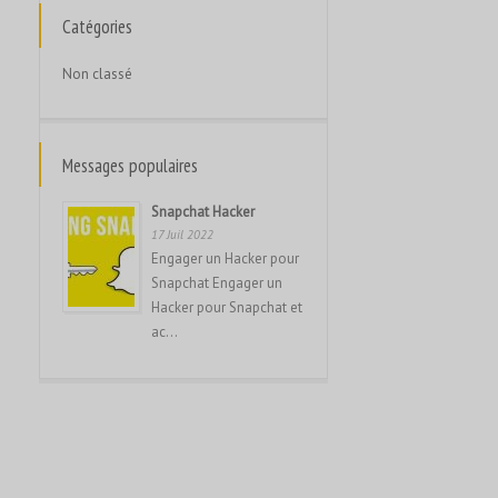
Français
Catégories
Français de Belgique
Non classé
עִבְרִית
Hrvatski
Magyar
Messages populaires
Italiano
Snapchat Hacker
日本語
17 Juil 2022
Engager un Hacker pour
한국어
Snapchat Engager un
Bahasa Melayu
Hacker pour Snapchat et
ac...
Nederlands
Nederlands (België)
Polski
Português
Română