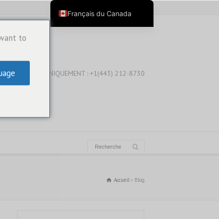
Français du Canada
English
 want to
English (Australia)
English (New Zealand)
uage
WHATSAPP UNIQUEMENT : +1(443) 212-8730
English (Canada)
English (UK)
العربية
Deutsch
Deutsch (Österreich)
Deutsch (Schweiz)
Español
Accueil
Blog
فارسی
Suomi