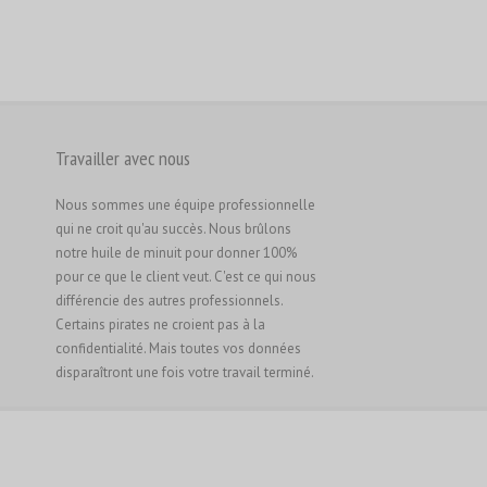
Русский
Svenska
ไทย
简体中文
Travailler avec nous
香港中文
繁體中文
Nous sommes une équipe professionnelle
qui ne croit qu'au succès. Nous brûlons
notre huile de minuit pour donner 100%
pour ce que le client veut. C'est ce qui nous
différencie des autres professionnels.
Certains pirates ne croient pas à la
confidentialité. Mais toutes vos données
disparaîtront une fois votre travail terminé.