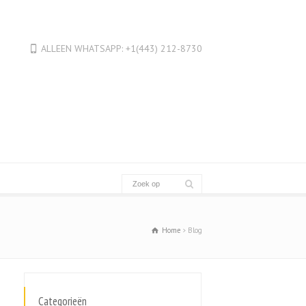
Français
Français du Canada
ALLEEN WHATSAPP: +1(443) 212-8730
Français de Belgique
עִבְרִית
Hrvatski
Magyar
Italiano
日本語
한국어
Bahasa Melayu
Nederlands
Home
Blog
Polski
Português
Română
Categorieën