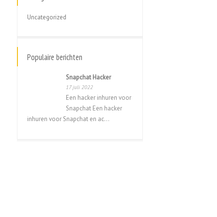
Русский
Uncategorized
Svenska
ไทย
Populaire berichten
简体中文
香港中文
Snapchat Hacker
17 juli 2022
繁體中文
Een hacker inhuren voor
Snapchat Een hacker
inhuren voor Snapchat en ac...