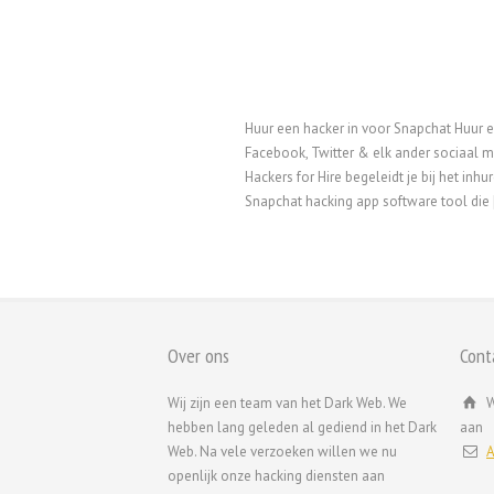
Huur een hacker in voor Snapchat Huur e
Facebook, Twitter & elk ander sociaal 
Hackers for Hire begeleidt je bij het i
Snapchat hacking app software tool die [
Over ons
Cont
Wij zijn een team van het Dark Web. We
W
hebben lang geleden al gediend in het Dark
aan
Web. Na vele verzoeken willen we nu
A
openlijk onze hacking diensten aan