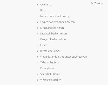
Over ons
Blog
Neem contact met ons op
Crypto portemonnees hacken
E-mail Hacker huren
Facebook Hacker inhuren
Rangen Hacker inhuren
Home
Instagram Hacker
Vreemdgaande echtgenoot onderzoeken
Telefoonhackers
Privacybeleid
Snapchat Hacker
WhatsApp-hacker