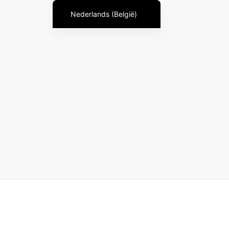
Nederlands (België)
English
English (Australia)
English (New Zealand)
English (Canada)
English (UK)
العربية
Deutsch
Deutsch (Österreich)
Deutsch (Schweiz)
Español
فارسی
Suomi