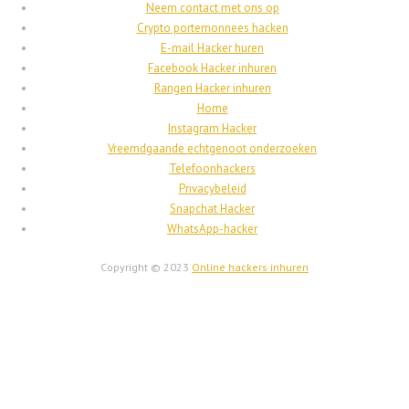
Neem contact met ons op
Crypto portemonnees hacken
E-mail Hacker huren
Facebook Hacker inhuren
繁體中文
Rangen Hacker inhuren
香港中文
Home
Instagram Hacker
简体中文
Vreemdgaande echtgenoot onderzoeken
ไทย
Telefoonhackers
Privacybeleid
Svenska
Snapchat Hacker
Русский
WhatsApp-hacker
Română
Copyright © 2023
Online hackers inhuren
Português
Polski
Nederlands
Bahasa Melayu
한국어