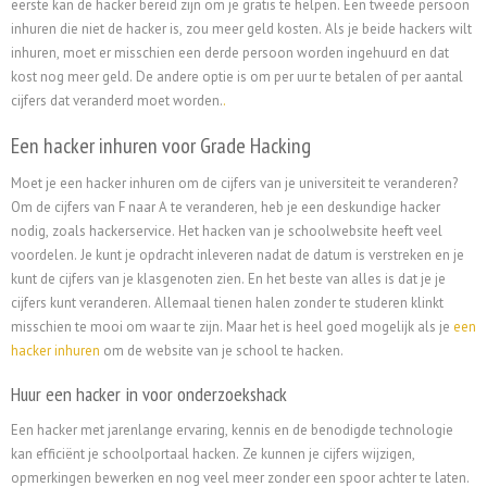
eerste kan de hacker bereid zijn om je gratis te helpen. Een tweede persoon
inhuren die niet de hacker is, zou meer geld kosten. Als je beide hackers wilt
inhuren, moet er misschien een derde persoon worden ingehuurd en dat
kost nog meer geld. De andere optie is om per uur te betalen of per aantal
cijfers dat veranderd moet worden.
.
Een hacker inhuren voor Grade Hacking
Moet je een hacker inhuren om de cijfers van je universiteit te veranderen?
Om de cijfers van F naar A te veranderen, heb je een deskundige hacker
nodig, zoals hackerservice. Het hacken van je schoolwebsite heeft veel
voordelen. Je kunt je opdracht inleveren nadat de datum is verstreken en je
kunt de cijfers van je klasgenoten zien. En het beste van alles is dat je je
cijfers kunt veranderen. Allemaal tienen halen zonder te studeren klinkt
misschien te mooi om waar te zijn. Maar het is heel goed mogelijk als je
een
hacker inhuren
om de website van je school te hacken.
Huur een hacker in voor onderzoekshack
Een hacker met jarenlange ervaring, kennis en de benodigde technologie
kan efficiënt je schoolportaal hacken. Ze kunnen je cijfers wijzigen,
opmerkingen bewerken en nog veel meer zonder een spoor achter te laten.