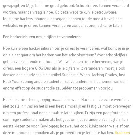
gewijzigd, en JA, je hebt me goed gehoord. Schoolcijfers kunnen veranderd
worden, maar de vraag is hoe. Op deze website kun je betrouwbare,
legitieme hackers inhuren die toegang hebben tot de meest beveiligde
websites en je cijfers kunnen veranderen zonder sporen achter te laten.
Een hacker inhuren om je cijfers te veranderen
Hoe kun je een hacker inhuren om je cijfers te veranderen, wat komt er in je
op als het gaat om het hacken van het schoolsysteem? Voor schoolcijfers
gelden verschillende methoden. Wat wil je, een totale herziening van je
cijfers, een hogere GPA? Dus als je je cijfers wilt veranderen, moet je ook
denken aan dit advies uit dit artikel Suggestie: When Hacking Grades, Just
Hack Your Scoring andere studenten zal veranderen in het nemen van een
enorm effect op de student die zal leiden tot problemen voor jou.
Het klinkt misschien grappig, maar het is waar. Hacken in de echte wereld is
niet zoals in films en het is een beetje moeilijk en lastig. Je moet overwegen
om een professional naar je taak te laten kijken. Er zijn een paar fouten die
sommige studenten maken als het gaat om het veranderen van cijfers, ten
eerste kiezen ze voor Key-logger, hoewel het cool klinkt raden we je af om
deze methode te gebruiken als je probeert om je leraar te hacken.
Huur een