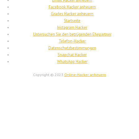
Email Hacker anheuern
Bahasa Melayu
Facebook Hacker anheuern
한국어
Grades Hacker anheuern
Startseite
日本語
Instagram Hacker
Italiano
Untersuchen Sie den betrügenden Ehepartner
Telefon-Hacker
Magyar
Datenschutzbestimmungen
Hrvatski
Snapchat Hacker
WhatsApp Hacker
עִבְרִית
Français de Belgique
Copyright © 2023
Online-Hacker anheuern
Français du Canada
Français
Suomi
فارسی
Español
Deutsch (Schweiz)