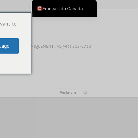
Français du Canada
English
 want to
English (Australia)
English (New Zealand)
uage
WHATSAPP UNIQUEMENT : +1(443) 212-8730
English (Canada)
English (UK)
العربية
Deutsch
Deutsch (Österreich)
Deutsch (Schweiz)
Español
فارسی
Suomi