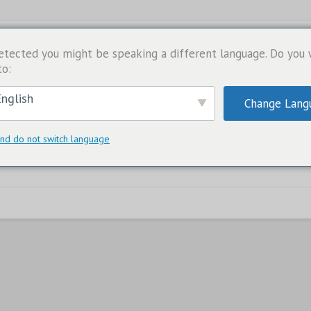
etected you might be speaking a different language. Do you
to:
nglish
Change Lang
nd do not switch language