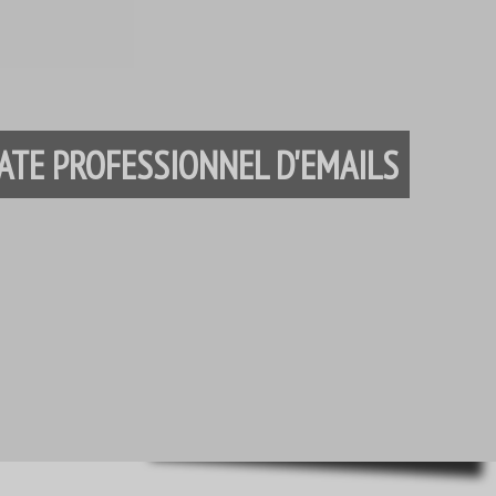
Français
Français de Belgique
עִבְרִית
Hrvatski
ATE PROFESSIONNEL D'EMAILS
Magyar
Italiano
日本語
한국어
Bahasa Melayu
Nederlands
Nederlands (België)
Polski
Português
Română