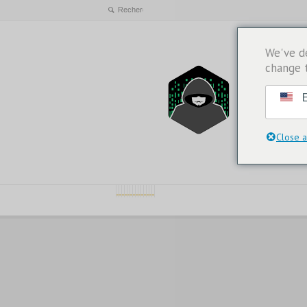
We've d
change 
E
Close a