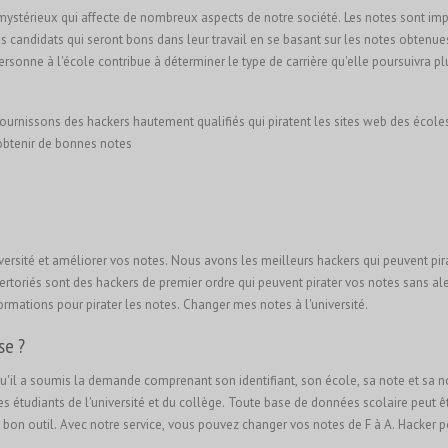
 mystérieux qui affecte de nombreux aspects de notre société. Les notes sont imp
 les candidats qui seront bons dans leur travail en se basant sur les notes obten
ersonne à l'école contribue à déterminer le type de carrière qu'elle poursuivra pl
fournissons des hackers hautement qualifiés qui piratent les sites web des écoles 
 obtenir de bonnes notes
versité et améliorer vos notes. Nous avons les meilleurs hackers qui peuvent pira
rtoriés sont des hackers de premier ordre qui peuvent pirater vos notes sans ale
ormations pour pirater les notes. Changer mes notes à l'université.
se ?
u'il a soumis la demande comprenant son identifiant, son école, sa note et sa nou
des étudiants de l'université et du collège. Toute base de données scolaire peut ê
e bon outil. Avec notre service, vous pouvez changer vos notes de F à A. Hacker p