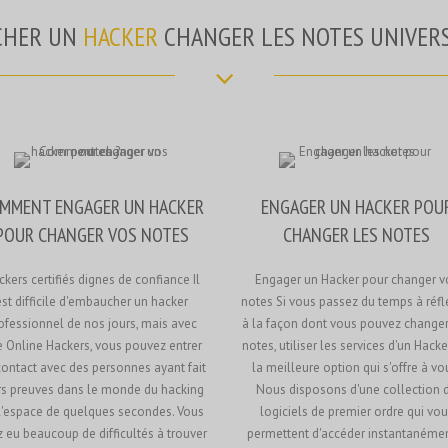
CHER UN
HACKER
CHANGER LES NOTES UNIVERS
MMENT ENGAGER UN HACKER
ENGAGER UN HACKER POU
POUR CHANGER VOS NOTES
CHANGER LES NOTES
kers certifiés dignes de confiance Il
Engager un Hacker pour changer v
est difficile d'embaucher un hacker
notes Si vous passez du temps à réfl
ofessionnel de nos jours, mais avec
à la façon dont vous pouvez changer
e Online Hackers, vous pouvez entrer
notes, utiliser les services d'un Hacke
contact avec des personnes ayant fait
la meilleure option qui s'offre à vo
rs preuves dans le monde du hacking
Nous disposons d'une collection 
l'espace de quelques secondes. Vous
logiciels de premier ordre qui vou
 eu beaucoup de difficultés à trouver
permettent d'accéder instantanéme