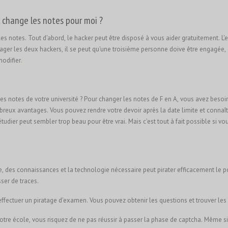
 change les notes pour moi ?
les notes. Tout d'abord, le hacker peut être disposé à vous aider gratuitement. 
gager les deux hackers, il se peut qu'une troisième personne doive être engagée, 
modifier
.
 notes de votre université ? Pour changer les notes de F en A, vous avez besoin 
reux avantages. Vous pouvez rendre votre devoir après la date limite et connaît
udier peut sembler trop beau pour être vrai. Mais c'est tout à fait possible si vo
 des connaissances et la technologie nécessaire peut pirater efficacement le por
ser de traces.
 effectuer un piratage d'examen. Vous pouvez obtenir les questions et trouver
otre école, vous risquez de ne pas réussir à passer la phase de captcha. Même s