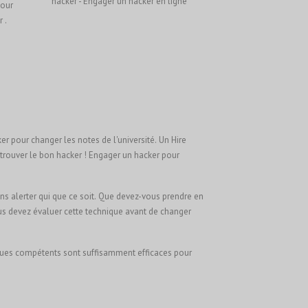
hacker - Engager un hacker en ligne
pour
 .
ker pour changer les notes de l'université. Un Hire
 trouver le bon hacker !
Engager un hacker pour
ns alerter qui que ce soit. Que devez-vous prendre en
us devez évaluer cette technique avant de changer
ques compétents sont suffisamment efficaces pour