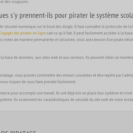
réer des soupçons.
es s'y prennent-ils pour pirater le système scola
 de sécurité numérique sur le bout des doigts. Il faut connaître le protocole de l
Engager des pirates en ligne
sait ce qu'il fait. Il peut facilement accéder à la b
os notes de manière permanente et sécurisée, vous avez besoin d'un pirate infor
à la base de données, aux sites web et aux serveurs. Ils peuvent cibler un membr
ratage, vous pouvez commettre des erreurs courantes et être repéré par l'administ
 vous risquez de vous faire prendre facilement.
distance pour accomplir son travail. Ils ont déjà mis en place leur système et n'
e système. Ils examinent les caractéristiques de sécurité du site web de votre éco