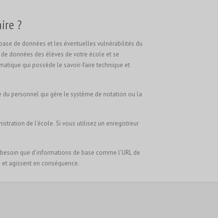
ire ?
a base de données et les éventuelles vulnérabilités du
ase de données des élèves de votre école et se
matique qui possède le savoir-faire technique et
e du personnel qui gère le système de notation ou la
ration de l'école. Si vous utilisez un enregistreur
ont besoin que d'informations de base comme l'URL de
le et agissent en conséquence.