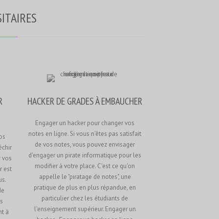
Русский
ITAIRES
Svenska
ไทย
简体中文
香港中文
繁體中文
R
HACKER DE GRADES À EMBAUCHER
Engager un hacker pour changer vos
notes en ligne. Si vous n'êtes pas satisfait
os
de vos notes, vous pouvez envisager
échir
d'engager un pirate informatique pour les
 vos
modifier à votre place. C'est ce qu'on
r est
appelle le "piratage de notes", une
us.
pratique de plus en plus répandue, en
de
particulier chez les étudiants de
s
l'enseignement supérieur. Engager un
nt à