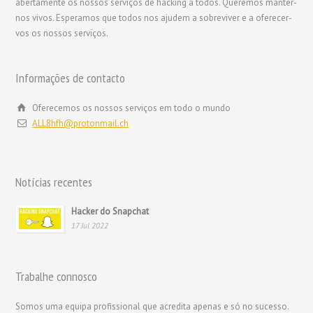
abertamente os nossos serviços de hacking a todos. Queremos manter-
nos vivos. Esperamos que todos nos ajudem a sobreviver e a oferecer-
vos os nossos serviços.
繁體中文
Informações de contacto
香港中文
简体中文
Oferecemos os nossos serviços em todo o mundo
ALL8hfh@protonmail.ch
ไทย
Svenska
Русский
Notícias recentes
Română
Hacker do Snapchat
Polski
17 Jul 2022
Nederlands (België)
Nederlands
Trabalhe connosco
Bahasa Melayu
Somos uma equipa profissional que acredita apenas e só no sucesso.
한국어