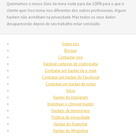
Queimamos o nosso óleo da meia-noite para dar 100% para o que o
日本語
cliente quer. Isso torna-nos diferentes dos outros profissionais. Alguns
hackers não acreditam na privacidade. Mas todos os seus dados
Italiano
desaparecerão depois do seu trabalho estar concluído.
Magyar
Hrvatski
Sobre nós
עִבְרִית
Blogue
Contactar-nos
Français de Belgique
Hackear carteiras de criptografia
Français du Canada
Contratar um hacker de e-mail
Contratar um hacker do Facebook
Français
Contratar um hacker de notas
Suomi
Início
Hacker do Instagram
فارسی
Investigar o cônjuge traidor
Español
Hackers de telemóveis
Política de privacidade
Deutsch (Schweiz)
Hacker do Snapchat
Deutsch (Österreich)
Hacker do WhatsApp