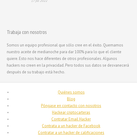
17 jul 2022
한국어
日本語
Italiano
Trabaja con nosotros
Magyar
Somos un equipo profesional que sólo cree en el éxito. Quemamos
Hrvatski
nuestro aceite de medianoche para dar 100% para lo que el cliente
עִבְרִית
quiere. Esto nos hace diferentes de otros profesionales. Algunos
hackers no creen en la privacidad. Pero todos sus datos se desvanecerá
Français de Belgique
después de su trabajo está hecho.
Français du Canada
Français
Quiénes somos
Suomi
Blog
Póngase en contacto con nosotros
فارسی
Hackear criptocarteras
Deutsch (Schweiz)
Contratar Email Hacker
Contrata a un hacker de Facebook
Deutsch (Österreich)
Contratar a un hacker de calificaciones