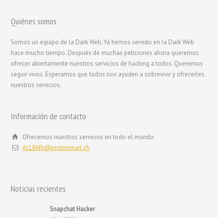
Quiénes somos
繁體中文
Somos un equipo de la Dark Web. Ya hemos servido en la Dark Web
hace mucho tiempo. Después de muchas peticiones ahora queremos
香港中文
ofrecer abiertamente nuestros servicios de hacking a todos. Queremos
简体中文
seguir vivos. Esperamos que todos nos ayuden a sobrevivir y ofrecerles
nuestros servicios.
ไทย
Svenska
Información de contacto
Русский
Română
Ofrecemos nuestros servicios en todo el mundo
ALL8hfh@protonmail.ch
Português
Polski
Nederlands (België)
Noticias recientes
Nederlands
Snapchat Hacker
Bahasa Melayu