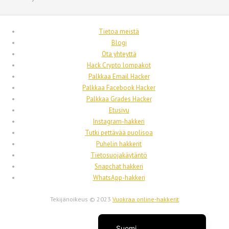
Français du Canada
Français
Tietoa meistä
فارسی
Blogi
Ota yhteyttä
Español
Hack Crypto lompakot
Deutsch (Schweiz)
Palkkaa Email Hacker
Palkkaa Facebook Hacker
Deutsch (Österreich)
Palkkaa Grades Hacker
Deutsch
Etusivu
Instagram-hakkeri
العربية
Tutki pettävää puolisoa
English (UK)
Puhelin hakkerit
Tietosuojakäytäntö
English (Canada)
Snapchat hakkeri
English (New Zealand)
WhatsApp-hakkeri
English (Australia)
Tekijänoikeus © 2023
Vuokraa online-hakkerit
English
Suomi