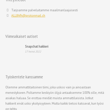
Русский
Română
Tarjoamme palveluitamme maailmanlaajuisesti
ALL8hfh@protonmail.ch
Português
Polski
Nederlands (België)
Viimeaikaiset uutiset
Nederlands
Snapchat hakkeri
Bahasa Melayu
17 heinä 2022
한국어
日本語
Italiano
Työskentele kanssamme
Magyar
Olemme ammattitaitoinen tiimi, joka uskoo vain ja ainoastaan
Hrvatski
menestykseen. Poltamme keskiyön öljyä antaaksemme 100% sille, mitä
עִבְרִית
asiakas haluaa. Se erottaa meidät muista ammattilaisista. Jotkut
hakkerit eivät usko yksityisyyteen. Mutta kaikki tietosi katoavat, kun työsi
Français de Belgique
on tehty.