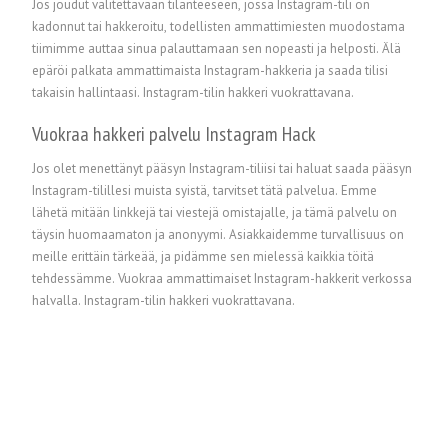
Jos joudut valitettavaan tilanteeseen, jossa Instagram-tili on
kadonnut tai hakkeroitu, todellisten ammattimiesten muodostama
tiimimme auttaa sinua palauttamaan sen nopeasti ja helposti. Älä
epäröi palkata ammattimaista Instagram-hakkeria ja saada tilisi
takaisin hallintaasi. Instagram-tilin hakkeri vuokrattavana.
Vuokraa hakkeri palvelu Instagram Hack
Jos olet menettänyt pääsyn Instagram-tiliisi tai haluat saada pääsyn
Instagram-tilillesi muista syistä, tarvitset tätä palvelua. Emme
lähetä mitään linkkejä tai viestejä omistajalle, ja tämä palvelu on
täysin huomaamaton ja anonyymi. Asiakkaidemme turvallisuus on
meille erittäin tärkeää, ja pidämme sen mielessä kaikkia töitä
tehdessämme. Vuokraa ammattimaiset Instagram-hakkerit verkossa
halvalla. Instagram-tilin hakkeri vuokrattavana.