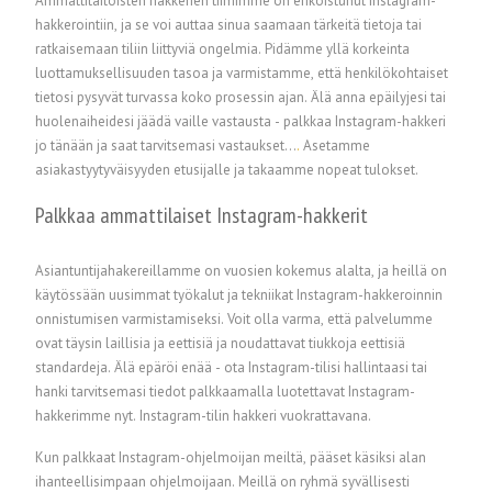
Ammattitaitoisten hakkerien tiimimme on erikoistunut Instagram-
hakkerointiin, ja se voi auttaa sinua saamaan tärkeitä tietoja tai
ratkaisemaan tiliin liittyviä ongelmia. Pidämme yllä korkeinta
luottamuksellisuuden tasoa ja varmistamme, että henkilökohtaiset
tietosi pysyvät turvassa koko prosessin ajan. Älä anna epäilyjesi tai
huolenaiheidesi jäädä vaille vastausta - palkkaa Instagram-hakkeri
jo tänään ja saat tarvitsemasi vastaukset...
.
Asetamme
asiakastyytyväisyyden etusijalle ja takaamme nopeat tulokset.
Palkkaa ammattilaiset Instagram-hakkerit
Asiantuntijahakereillamme on vuosien kokemus alalta, ja heillä on
käytössään uusimmat työkalut ja tekniikat Instagram-hakkeroinnin
onnistumisen varmistamiseksi. Voit olla varma, että palvelumme
ovat täysin laillisia ja eettisiä ja noudattavat tiukkoja eettisiä
standardeja. Älä epäröi enää - ota Instagram-tilisi hallintaasi tai
hanki tarvitsemasi tiedot palkkaamalla luotettavat Instagram-
hakkerimme nyt. Instagram-tilin hakkeri vuokrattavana.
Kun palkkaat Instagram-ohjelmoijan meiltä, pääset käsiksi alan
ihanteellisimpaan ohjelmoijaan. Meillä on ryhmä syvällisesti