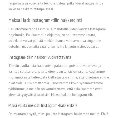
lahjakkaita ja kokeneita tekno-artisteja, jotka voivat auttaa sinua
kaikissa hakkerointitarpeissasi.
Maksa Hack Instagram-tilin hakkerointi
Hallintomme tarjoaa ihmisille mahdollisuuden värvätä Instagram-
ohjelmoija. Palkkaamalla ohjelmoijan hallintomme kautta,
asiakkaat voivat päästä minkä tahansa valitsemansa singularin
tietoihin, riippumatta siitä, onko heillä kirjautumistiedot vai ei.
Instagram-tilin hakkeri vuokrattavana
Tämän avulla asiakkaat voivat palauttaa poistetut valokuvat ja
vaihtaa salasanoja, ja siitä eteenpäin taivas on rajana. Käytämme
monimutkaista tieteellistä kieltä taataksemme, että ohjelmoijamme
ovat todella uskomattomia. Panostamme koko sydämestämme
työhömme ja meidän on varmistettava, että asiakkaamme ovat
yleensä tyytyväisiä tuloksiin. Maksa hakata Instagram-tili.
Miksi valita meidät Instagram-hakkeriksi?
On muutamia syitä, miksi palkata Instagram-hakkereita meiltä. Ehkä