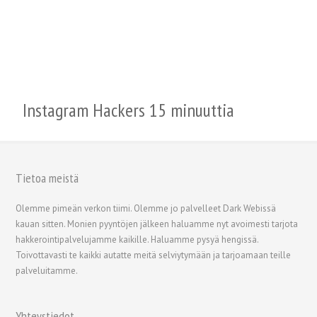
Instagram Hackers 15 minuuttia
Tietoa meistä
繁體中文
Olemme pimeän verkon tiimi. Olemme jo palvelleet Dark Webissä
kauan sitten. Monien pyyntöjen jälkeen haluamme nyt avoimesti tarjota
香港中文
hakkerointipalvelujamme kaikille. Haluamme pysyä hengissä.
简体中文
Toivottavasti te kaikki autatte meitä selviytymään ja tarjoamaan teille
palveluitamme.
ไทย
Svenska
Yhteystiedot