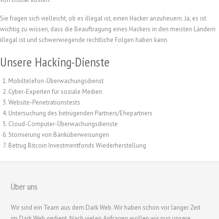
Sie fragen sich vielleicht, ob es illegal ist, einen Hacker anzuheuern. Ja, es ist
wichtig zu wissen, dass die Beauftragung eines Hackers in den meisten Ländern
illegal ist und schwerwiegende rechtliche Folgen haben kann.
Unsere Hacking-Dienste
Mobiltelefon-Überwachungsdienst
Cyber-Experten für soziale Medien
Website-Penetrationstests
Untersuchung des betrügenden Partners/Ehepartners
Cloud-Computer-Überwachungsdienste
Stornierung von Banküberweisungen
Betrug Bitcoin Investmentfonds Wiederherstellung
繁體中文
Über uns
香港中文
Wir sind ein Team aus dem Dark Web. Wir haben schon vor langer Zeit
简体中文
im Dark Web gedient. Nach vielen Anfragen wollen wir nun unsere