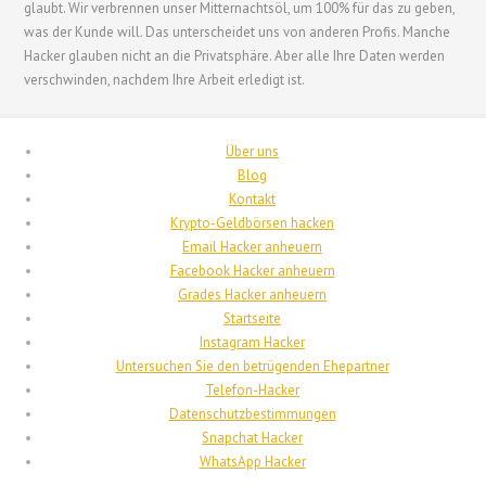
glaubt. Wir verbrennen unser Mitternachtsöl, um 100% für das zu geben,
עִבְרִית
was der Kunde will. Das unterscheidet uns von anderen Profis. Manche
Hacker glauben nicht an die Privatsphäre. Aber alle Ihre Daten werden
Français de Belgique
verschwinden, nachdem Ihre Arbeit erledigt ist.
Français du Canada
Français
Über uns
Suomi
Blog
Kontakt
فارسی
Krypto-Geldbörsen hacken
Español
Email Hacker anheuern
Facebook Hacker anheuern
Deutsch (Österreich)
Grades Hacker anheuern
Deutsch
Startseite
Instagram Hacker
العربية
Untersuchen Sie den betrügenden Ehepartner
English (UK)
Telefon-Hacker
Datenschutzbestimmungen
English (Canada)
Snapchat Hacker
English (New Zealand)
WhatsApp Hacker