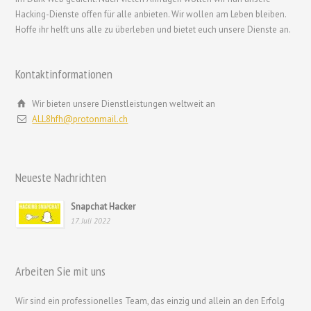
ไทย
Hacking-Dienste offen für alle anbieten. Wir wollen am Leben bleiben.
Hoffe ihr helft uns alle zu überleben und bietet euch unsere Dienste an.
Svenska
Русский
Kontaktinformationen
Română
Português
Wir bieten unsere Dienstleistungen weltweit an
ALL8hfh@protonmail.ch
Polski
Nederlands (België)
Nederlands
Neueste Nachrichten
Bahasa Melayu
Snapchat Hacker
한국어
17. Juli 2022
日本語
Italiano
Arbeiten Sie mit uns
Magyar
Wir sind ein professionelles Team, das einzig und allein an den Erfolg
Hrvatski