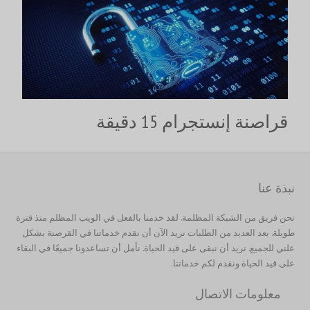
قراصنة إنستجرام 15 دقيقة
نبذة عنا
繁體中文
نحن فريق من الشبكة المظلمة. لقد خدمنا بالفعل في الويب المظلم منذ فترة
香港中文
طويلة. بعد العديد من الطلبات نريد الآن أن نقدم خدماتنا في القرصنة بشكل
علني للجميع. نريد أن نبقى على قيد الحياة. نأمل أن تساعدونا جميعًا في البقاء
简体中文
على قيد الحياة ونقدم لكم خدماتنا.
ไทย
معلومات الاتصال
Svenska