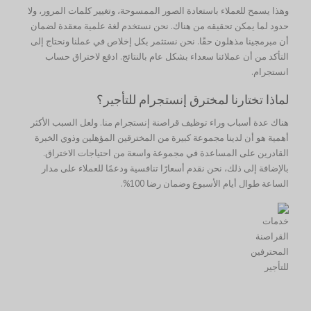
وهذا يسمح للعملاء باستعادة الصور الممسوحة، وتغيير كلمات المرور، ولا
حدود لما يمكن تحقيقه من هناك. نحن نستخدم لغة علمية معقدة لضمان
أن مبرمجينا مذهلون حقًا. نحن نستثمر بكل إخلاص في عملنا ونحتاج إلى
التأكد من أن عملائنا سعداء بشكل عام بالنتائج. ادفع لاختراق حساب
انستجرام.
لماذا تختارنا لمخترق إنستجرام للتأجير؟
هناك عدة أسباب وراء توظيف قراصنة إنستجرام منا. ولعل السبب الأكثر
أهمية هو أن لدينا مجموعة كبيرة من المخترقين المؤهلين وذوي الخبرة
القادرين على المساعدة في مجموعة واسعة من احتياجات الاختراق.
بالإضافة إلى ذلك، نحن نقدم أسعارًا تنافسية ودعمًا للعملاء على مدار
الساعة طوال أيام الأسبوع وضمان رضا 100%.