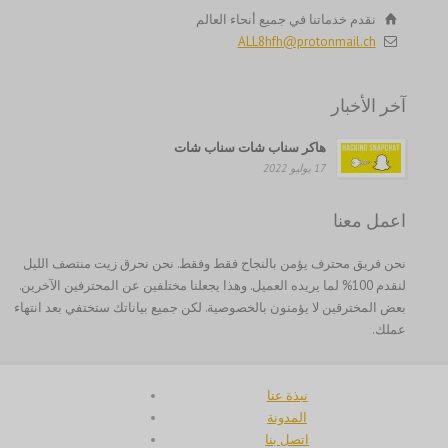
Русский
نقدم خدماتنا في جميع أنحاء العالم
ALL8hfh@protonmail.ch
Română
Português
آخر الأخبار
Polski
هاكر سناب شات سناب شات
Nederlands (België)
17 يوليو 2022
Nederlands
Bahasa Melayu
اعمل معنا
한국어
نحن فريق محترف يؤمن بالنجاح فقط وفقط. نحن نحرق زيت منتصف الليل
日本語
لنقدم 100% لما يريده العميل. وهذا يجعلنا مختلفين عن المحترفين الآخرين.
بعض المخترقين لا يؤمنون بالخصوصية. لكن جميع بياناتك ستختفي بعد انتهاء
Italiano
عملك.
Magyar
Hrvatski
نبذة عنا
עִבְרִית
المدونة
اتصل بنا
Français de Belgique