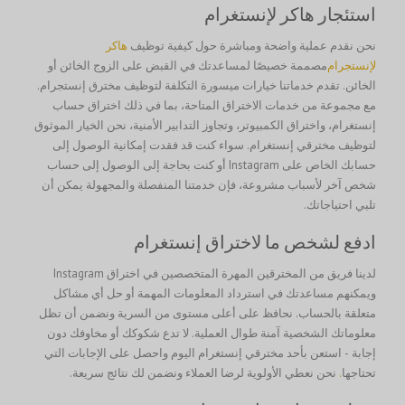
استئجار هاكر لإنستغرام
نحن نقدم عملية واضحة ومباشرة حول كيفية توظيف
هاكر
لإنستجرام
مصممة خصيصًا لمساعدتك في القبض على الزوج الخائن أو
الخائن. تقدم خدماتنا خيارات ميسورة التكلفة لتوظيف مخترق إنستجرام.
مع مجموعة من خدمات الاختراق المتاحة، بما في ذلك اختراق حساب
إنستغرام، واختراق الكمبيوتر، وتجاوز التدابير الأمنية، نحن الخيار الموثوق
لتوظيف مخترقي إنستغرام. سواء كنت قد فقدت إمكانية الوصول إلى
حسابك الخاص على Instagram أو كنت بحاجة إلى الوصول إلى حساب
شخص آخر لأسباب مشروعة، فإن خدمتنا المنفصلة والمجهولة يمكن أن
تلبي احتياجاتك.
ادفع لشخص ما لاختراق إنستغرام
لدينا فريق من المخترقين المهرة المتخصصين في اختراق Instagram
ويمكنهم مساعدتك في استرداد المعلومات المهمة أو حل أي مشاكل
متعلقة بالحساب. نحافظ على أعلى مستوى من السرية ونضمن أن تظل
معلوماتك الشخصية آمنة طوال العملية. لا تدع شكوكك أو مخاوفك دون
إجابة - استعن بأحد مخترقي إنستغرام اليوم واحصل على الإجابات التي
تحتاجها
.
نحن نعطي الأولوية لرضا العملاء ونضمن لك نتائج سريعة.