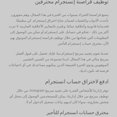
توظيف قراصنة إنستجرام محترفين
يتمتع قراصنتنا الخبراء بسنوات من الخبرة في هذا المجال، وهم مجهزون
بأحدث الأدوات والتقنيات لضمان نجاح اختراق إنستجرام. كن مطمئنًا،
فخدماتنا قانونية وأخلاقية تمامًا، وتلتزم بالمعايير الأخلاقية الصارمة. لا تتردد
أكثر من ذلك - تحكم في حسابك على إنستجرام أو تمكن من الوصول إلى
المعلومات التي تحتاجها من خلال توظيف قراصنة إنستجرام الموثوق بهم
الآن. مخترق حساب إنستجرام للتأجير.
عندما تقوم بتجنيد مبرمج إنستغرام منا، فإنك تحصل على قبول أفضل
مبرمج مثالي في هذا المجال. لدينا مجموعة من الفنيين التقنيين
الموهوبين وذوي الخبرة العميقة الذين يمكنهم مساعدتك في أي احتياجات
قرصنة قد تكون لديك.
ادفع لاختراق حساب انستجرام
توفر إدارتنا للأشخاص القدرة على تجنيد مبرمج Instagram. من خلال
توظيف مبرمج من خلال إدارتنا، يمكن للمستخدمين الوصول إلى سجل أي
شخص يختارونه، سواء كان لديهم بيانات تسجيل الدخول أم لا.
مخترق حسابات انستجرام للتأجير