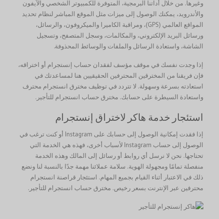
وغيرها. من خلال أداتنا البرمجية، المتوفرة للكمبيوتر الشخصي والآيفون
والأندرويد، يمكنك الوصول إلى ميزات مثل الموقع المباشر لنظام تحديد
المواقع العالمي (GPS)، ومراقبة الكاميرا والميكروفون، والرسائل،
ورسائل البريد الإلكتروني، والمكالمات، وسجل المتصفح، وتسجيل
الشاشة، واستعادة الرسائل والملفات والوسائط المحذوفة.
إذا وجدت نفسك في موقف مؤسف لفقدان حساب إنستجرام أو اختراقه،
فإن فريقنا من المخترقين المحترفين الحقيقيين هنا لمساعدتك في
استعادته بسرعة وسهولة. لا تتردد في توظيف مخترق انستجرام محترف
واستعادة السيطرة على حسابك. مخترق حساب انستجرام للتأجير.
استئجار خدمة هاكر لاختراق إنستجرام
إذا فقدت إمكانية الوصول إلى حسابك على Instagram أو كنت ترغب في
الوصول إلى حساب Instagram لأسباب أخرى، فهذه هي الخدمة التي
تحتاجها. نحن لا نرسل أي روابط أو رسائل إلى المالك وهذه الخدمة
منفصلة تمامًا ومجهولة الهوية. سلامة عملائنا مهمة جدًا بالنسبة لنا ونضع
ذلك في الاعتبار أثناء القيام بجميع المهام. استئجار قراصنة انستجرام
محترفين عبر الإنترنت بسعر رخيص. مخترق حساب انستجرام للتأجير.