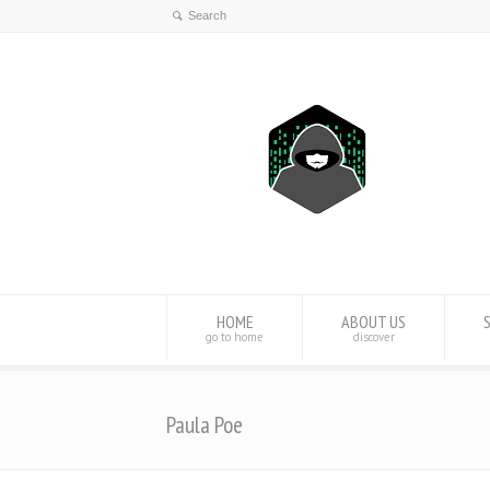
HOME
ABOUT US
go to home
discover
Paula Poe