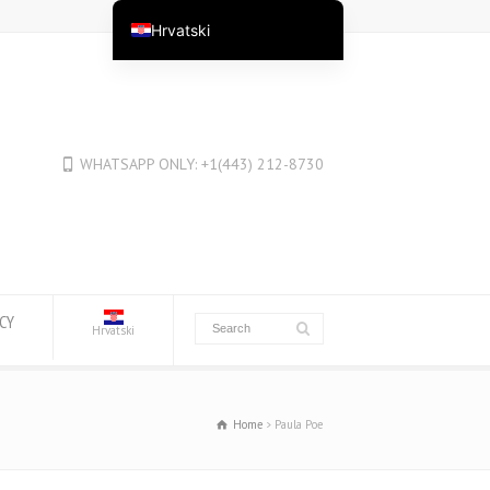
Hrvatski
English
English (Australia)
English (New Zealand)
WHATSAPP ONLY: +1(443) 212-8730
English (Canada)
English (UK)
العربية
Deutsch
Deutsch (Österreich)
ICY
Hrvatski
Deutsch (Schweiz)
Español
Home
Paula Poe
فارسی
Suomi