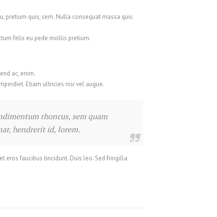
Français
eu, pretium quis, sem. Nulla consequat massa quis
Français du Canada
Français de Belgique
dictum felis eu pede mollis pretium.
עִבְרִית
Magyar
fend ac, enim.
Italiano
mperdiet. Etiam ultricies nisi vel augue.
日本語
 condimentum rhoncus, sem quam
한국어
r, hendrerit id, lorem.
Bahasa Melayu
Nederlands
 eros faucibus tincidunt. Duis leo. Sed fringilla
Nederlands (België)
Polski
Português
Română