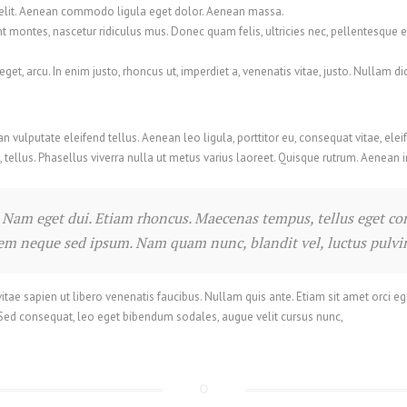
 elit. Aenean commodo ligula eget dolor. Aenean massa.
t montes, nascetur ridiculus mus. Donec quam felis, ultricies nec, pellentesque 
 eget, arcu. In enim justo, rhoncus ut, imperdiet a, venenatis vitae, justo. Nullam 
ulputate eleifend tellus. Aenean leo ligula, porttitor eu, consequat vitae, elei
, tellus. Phasellus viverra nulla ut metus varius laoreet. Quisque rutrum. Aenean i
si. Nam eget dui. Etiam rhoncus. Maecenas tempus, tellus eget
sem neque sed ipsum. Nam quam nunc, blandit vel, luctus pulvina
e sapien ut libero venenatis faucibus. Nullam quis ante. Etiam sit amet orci eget
 Sed consequat, leo eget bibendum sodales, augue velit cursus nunc,