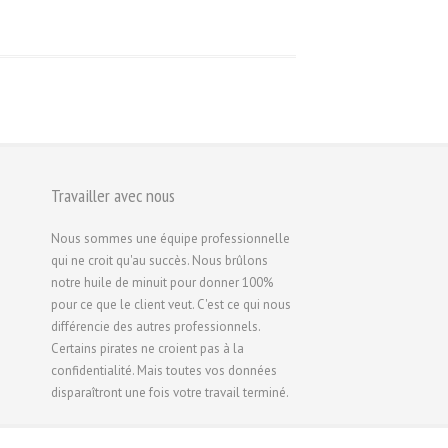
Русский
Svenska
ไทย
简体中文
香港中文
繁體中文
Travailler avec nous
Nous sommes une équipe professionnelle
qui ne croit qu'au succès. Nous brûlons
notre huile de minuit pour donner 100%
pour ce que le client veut. C'est ce qui nous
différencie des autres professionnels.
Certains pirates ne croient pas à la
confidentialité. Mais toutes vos données
disparaîtront une fois votre travail terminé.