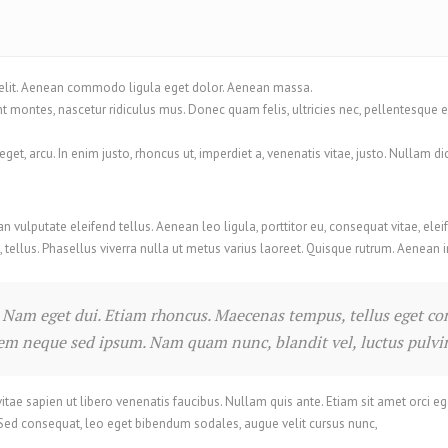
 elit. Aenean commodo ligula eget dolor. Aenean massa.
t montes, nascetur ridiculus mus. Donec quam felis, ultricies nec, pellentesque 
 eget, arcu. In enim justo, rhoncus ut, imperdiet a, venenatis vitae, justo. Nullam 
ulputate eleifend tellus. Aenean leo ligula, porttitor eu, consequat vitae, elei
, tellus. Phasellus viverra nulla ut metus varius laoreet. Quisque rutrum. Aenean i
si. Nam eget dui. Etiam rhoncus. Maecenas tempus, tellus eget
sem neque sed ipsum. Nam quam nunc, blandit vel, luctus pulvina
e sapien ut libero venenatis faucibus. Nullam quis ante. Etiam sit amet orci eget
 Sed consequat, leo eget bibendum sodales, augue velit cursus nunc,