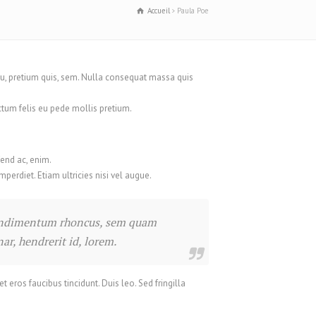
Français
Accueil
Paula Poe
Français du Canada
עִבְרִית
Hrvatski
eu, pretium quis, sem. Nulla consequat massa quis
Magyar
dictum felis eu pede mollis pretium.
Italiano
日本語
fend ac, enim.
한국어
mperdiet. Etiam ultricies nisi vel augue.
Bahasa Melayu
Nederlands
 condimentum rhoncus, sem quam
Nederlands (België)
r, hendrerit id, lorem.
Polski
 eros faucibus tincidunt. Duis leo. Sed fringilla
Português
Română