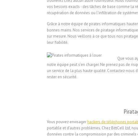
trouverez chez aucun autre fournisseur. Nous fourni
vos besoins exacts - des tâches de base comme la ré
récupération de données ou l'infiltration de système
Grâce à notre équipe de pirates informatiques hautem
bonnes mains. Nos services de piratage informatique 
sur mesure. Nous veillons à ce que tous nos piratages s
leur fiabilité.
Que vous ay
notre équipe peut s'en charger. Ne prenez pas de ris
un service de la plus haute qualité. Contactez-nous 
rester en sécurité.
Pirata
Vous pouvez envisager
hackers de téléphones portab
portable et d'autres problèmes. Chez BittCell Ltd, n
données contre la compromission par des criminels o