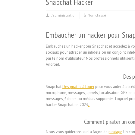
Snapchat Hacker
l'administration
Non classé
Embaucher un hacker pour Sna
Embauchez un hacker pour Snapchat et accédez à vot
sociaux pour attraper un infidèle ou un conjoint infi
par le nom d'utilisateur. Nos professionnels utilisent 
Android.
Des p
Snapchat
Des pirates à louer
pour vous aider à accéd
microphone, messages, appels, localisation GPS en dir
messages, fichiers ou médias supprimés. Logiciel pr
hacker Snapchat en 2023
.
Comment pirater un co
Nous vous guiderons sur la façon de
piratage
Un comp