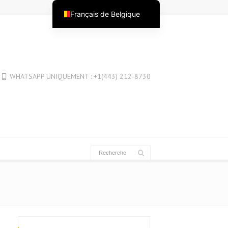
Français de Belgique
English
English (Australia)
English (New Zealand)
WHATSAPP UNIQUEMENT : +1(443) 212-8730
English (Canada)
English (UK)
العربية
Deutsch
Deutsch (Österreich)
Deutsch (Schweiz)
Español
فارسی
Suomi