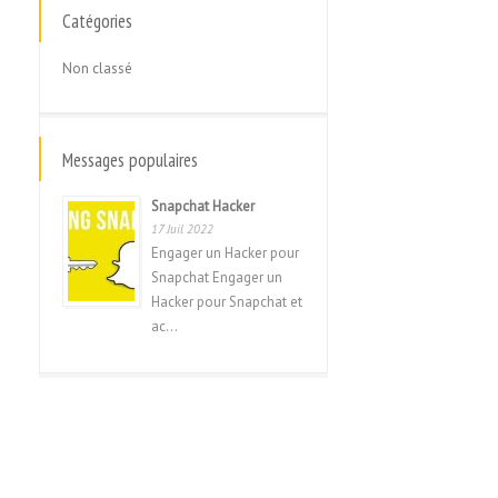
Français
Catégories
Français du Canada
Non classé
עִבְרִית
Hrvatski
Magyar
Messages populaires
Italiano
Snapchat Hacker
日本語
17 Juil 2022
Engager un Hacker pour
한국어
Snapchat Engager un
Hacker pour Snapchat et
Bahasa Melayu
ac...
Nederlands
Nederlands (België)
Polski
Português
Română