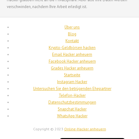
Français de Belgique
verschwinden, nachdem Ihre Arbeit erledigt ist.
Français du Canada
Français
Über uns
Suomi
Blog
Kontakt
فارسی
Krypto-Geldbörsen hacken
Español
Email Hacker anheuern
Facebook Hacker anheuern
Deutsch (Schweiz)
Grades Hacker anheuern
Deutsch (Österreich)
Startseite
Instagram Hacker
العربية
Untersuchen Sie den betrügenden Ehepartner
English (UK)
Telefon-Hacker
Datenschutzbestimmungen
English (Canada)
Snapchat Hacker
English (New Zealand)
WhatsApp Hacker
English (Australia)
Copyright © 2023
Online-Hacker anheuern
English