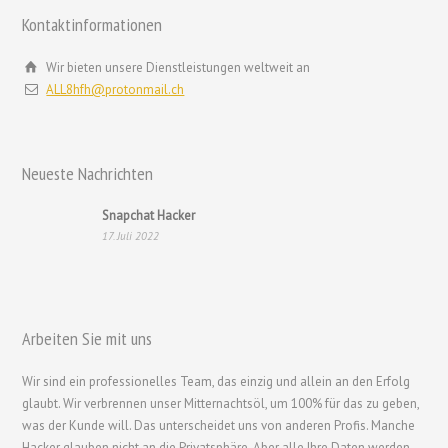
Kontaktinformationen
Русский
Română
Wir bieten unsere Dienstleistungen weltweit an
ALL8hfh@protonmail.ch
Português
Polski
Nederlands (België)
Neueste Nachrichten
Nederlands
Snapchat Hacker
Bahasa Melayu
17. Juli 2022
한국어
日本語
Italiano
Arbeiten Sie mit uns
Magyar
Wir sind ein professionelles Team, das einzig und allein an den Erfolg
Hrvatski
glaubt. Wir verbrennen unser Mitternachtsöl, um 100% für das zu geben,
עִבְרִית
was der Kunde will. Das unterscheidet uns von anderen Profis. Manche
Hacker glauben nicht an die Privatsphäre. Aber alle Ihre Daten werden