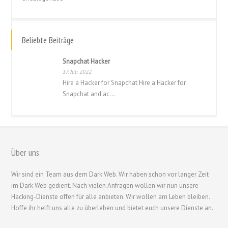
Beliebte Beiträge
Snapchat Hacker
17. Juli 2022
Hire a Hacker for Snapchat Hire a Hacker for
Snapchat and ac...
Über uns
繁體中文
Wir sind ein Team aus dem Dark Web. Wir haben schon vor langer Zeit
香港中文
im Dark Web gedient. Nach vielen Anfragen wollen wir nun unsere
简体中文
Hacking-Dienste offen für alle anbieten. Wir wollen am Leben bleiben.
Hoffe ihr helft uns alle zu überleben und bietet euch unsere Dienste an.
ไทย
Svenska