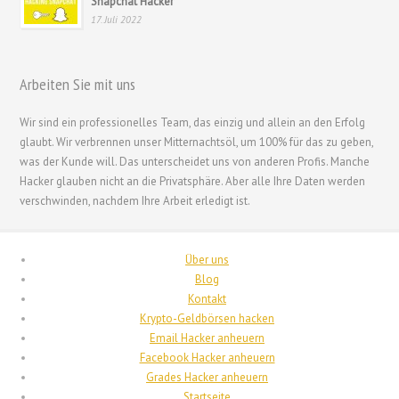
Snapchat Hacker
한국어
17. Juli 2022
日本語
Italiano
Arbeiten Sie mit uns
Magyar
Wir sind ein professionelles Team, das einzig und allein an den Erfolg
Hrvatski
glaubt. Wir verbrennen unser Mitternachtsöl, um 100% für das zu geben,
עִבְרִית
was der Kunde will. Das unterscheidet uns von anderen Profis. Manche
Hacker glauben nicht an die Privatsphäre. Aber alle Ihre Daten werden
Français de Belgique
verschwinden, nachdem Ihre Arbeit erledigt ist.
Français du Canada
Français
Über uns
Suomi
Blog
Kontakt
فارسی
Krypto-Geldbörsen hacken
Español
Email Hacker anheuern
Facebook Hacker anheuern
Deutsch (Schweiz)
Grades Hacker anheuern
Deutsch (Österreich)
Startseite