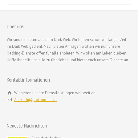
繁體中文
Über uns
香港中文
Wir sind ein Team aus dem Dark Web. Wir haben schon vor langer Zeit
简体中文
im Dark Web gedient. Nach vielen Anfragen wollen wir nun unsere
ไทย
Hacking-Dienste offen für alle anbieten. Wir wollen am Leben bleiben.
Hoffe ihr helft uns alle zu überleben und bietet euch unsere Dienste an.
Svenska
Русский
Kontaktinformationen
Română
Português
Wir bieten unsere Dienstleistungen weltweit an
ALL8hfh@protonmail.ch
Polski
Nederlands (België)
Nederlands
Neueste Nachrichten
Bahasa Melayu