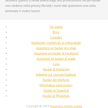
Français de Belgique
desidera. Questo ci rende diversi dagli altri professionisti. Alcuni hacker
non credono nella privacy. Ma tutti i vostri dati spariranno una volta
Français du Canada
terminato il vostro lavoro.
Français
Suomi
Chi siamo
فارسی
Blog
Contatto
Español
Hackerare i portafogli di criptovalute
Deutsch (Schweiz)
Assumere un hacker di e-mail
Assumere un hacker di Facebook
Deutsch (Österreich)
Assumere un hacker di grado
Deutsch
Casa
Hacker di Instagram
العربية
Indagine sul coniuge traditore
English (UK)
Hacker del telefono
Informativa sulla privacy
English (Canada)
Hacker di Snapchat
English (New Zealand)
Hacker di WhatsApp
English (Australia)
Copyright © 2023
Assumere hacker online