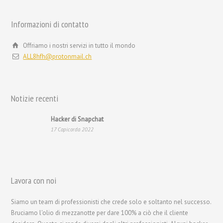
Svenska
Informazioni di contatto
Русский
Română
Offriamo i nostri servizi in tutto il mondo
ALL8hfh@protonmail.ch
Português
Polski
Nederlands (België)
Notizie recenti
Nederlands
Hacker di Snapchat
Bahasa Melayu
17 Capicorda 2022
한국어
日本語
Magyar
Lavora con noi
Hrvatski
Siamo un team di professionisti che crede solo e soltanto nel successo.
עִבְרִית
Bruciamo l'olio di mezzanotte per dare 100% a ciò che il cliente