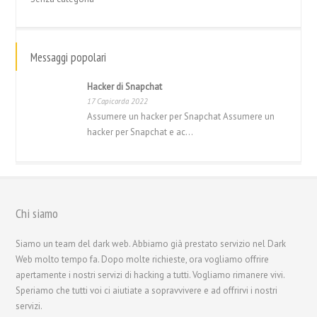
Messaggi popolari
Hacker di Snapchat
17 Capicorda 2022
Assumere un hacker per Snapchat Assumere un
hacker per Snapchat e ac...
Chi siamo
繁體中文
Siamo un team del dark web. Abbiamo già prestato servizio nel Dark
Web molto tempo fa. Dopo molte richieste, ora vogliamo offrire
香港中文
apertamente i nostri servizi di hacking a tutti. Vogliamo rimanere vivi.
简体中文
Speriamo che tutti voi ci aiutiate a sopravvivere e ad offrirvi i nostri
servizi.
ไทย