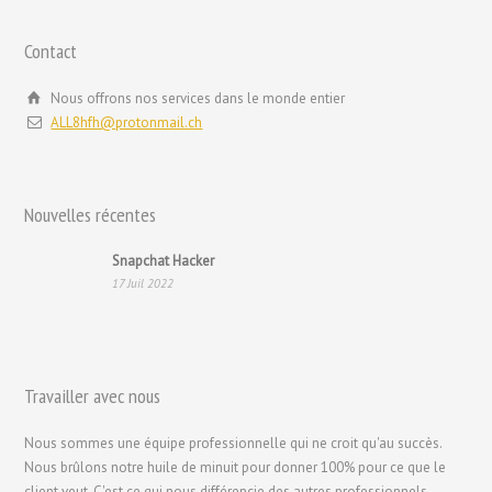
Svenska
Contact
Русский
Română
Nous offrons nos services dans le monde entier
ALL8hfh@protonmail.ch
Português
Polski
Nederlands (België)
Nouvelles récentes
Nederlands
Snapchat Hacker
Bahasa Melayu
17 Juil 2022
한국어
日本語
Italiano
Travailler avec nous
Magyar
Nous sommes une équipe professionnelle qui ne croit qu'au succès.
Hrvatski
Nous brûlons notre huile de minuit pour donner 100% pour ce que le
עִבְרִית
client veut. C'est ce qui nous différencie des autres professionnels.