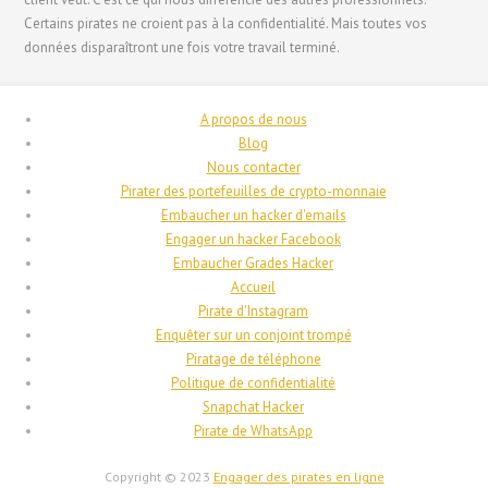
Certains pirates ne croient pas à la confidentialité. Mais toutes vos
Français de Belgique
données disparaîtront une fois votre travail terminé.
Français du Canada
Suomi
A propos de nous
فارسی
Blog
Nous contacter
Español
Pirater des portefeuilles de crypto-monnaie
Deutsch (Schweiz)
Embaucher un hacker d'emails
Engager un hacker Facebook
Deutsch (Österreich)
Embaucher Grades Hacker
Deutsch
Accueil
Pirate d'Instagram
العربية
Enquêter sur un conjoint trompé
English (UK)
Piratage de téléphone
Politique de confidentialité
English (Canada)
Snapchat Hacker
English (New Zealand)
Pirate de WhatsApp
English (Australia)
Copyright © 2023
Engager des pirates en ligne