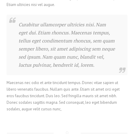
Etiam ultricies nisi vel augue.
Curabitur ullamcorper ultricies nisi. Nam
eget dui. Etiam rhoncus. Maecenas tempus,
tellus eget condimentum rhoncus, sem quam
semper libero, sit amet adipiscing sem neque
sed ipsum. Nam quam nunc, blandit vel,
luctus pulvinar, hendrerit id, lorem.
繁體中文
Maecenas nec odio et ante tincidunt tempus. Donec vitae sapien ut
香港中文
libero venenatis faucibus. Nullam quis ante. Etiam sit amet orci eget
简体中文
eros faucibus tincidunt. Duis leo. Sed fringilla mauris sit amet nibh.
Donec sodales sagittis magna. Sed consequat, leo eget bibendum
ไทย
sodales, augue velit cursus nunc,
Svenska
Русский
Română