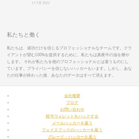
Bahasa Melayu
17 7月 2022
한국어
Italiano
Magyar
私たちと働く
Hrvatski
私たちは、成功だけを信じるプロフェッショナルなチームです。クラ
עִבְרִית
イアントが望む100%を提供するために、私たちは真夜中の油を燃や
Français de Belgique
します。 それが私たちを他のプロフェッショナルとは違うものにし
ています。プライバシーを信じないハッカーもいます。しかし、あな
Français du Canada
たの仕事が終わった後、あなたのデータはすべて消えます。
Français
Suomi
会社概要
فارسی
ブログ
お問い合わせ
Español
暗号ウォレットをハックする
Deutsch (Schweiz)
メールハッカーを雇う
フェイスブックのハッカーを雇う
Deutsch (Österreich)
グレード・ハッカーを雇う